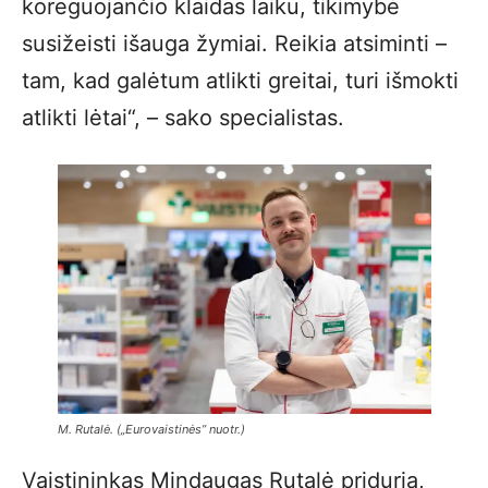
koreguojančio klaidas laiku, tikimybė
susižeisti išauga žymiai. Reikia atsiminti –
tam, kad galėtum atlikti greitai, turi išmokti
atlikti lėtai“, – sako specialistas.
M. Rutalė. („Eurovaistinės” nuotr.)
Vaistininkas Mindaugas Rutalė priduria,