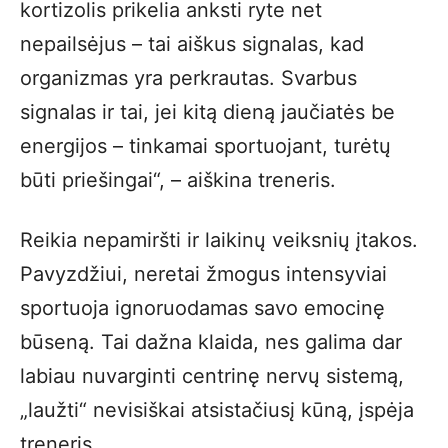
kortizolis prikelia anksti ryte net
nepailsėjus – tai aiškus signalas, kad
organizmas yra perkrautas. Svarbus
signalas ir tai, jei kitą dieną jaučiatės be
energijos – tinkamai sportuojant, turėtų
būti priešingai“, – aiškina treneris.
Reikia nepamiršti ir laikinų veiksnių įtakos.
Pavyzdžiui, neretai žmogus intensyviai
sportuoja ignoruodamas savo emocinę
būseną. Tai dažna klaida, nes galima dar
labiau nuvarginti centrinę nervų sistemą,
„laužti“ nevisiškai atsistačiusį kūną, įspėja
treneris.