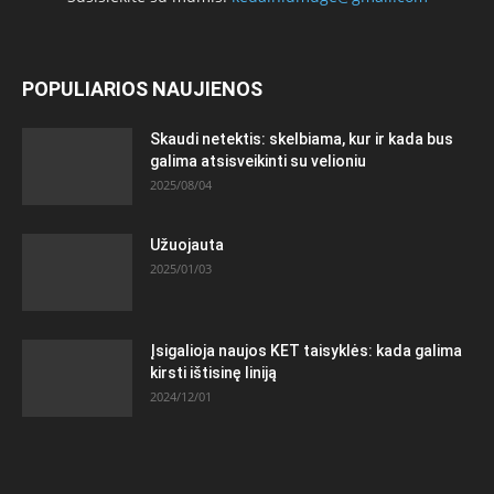
POPULIARIOS NAUJIENOS
Skaudi netektis: skelbiama, kur ir kada bus
galima atsisveikinti su velioniu
2025/08/04
Užuojauta
2025/01/03
Įsigalioja naujos KET taisyklės: kada galima
kirsti ištisinę liniją
2024/12/01