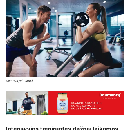
(Asociatyvi nuotr.)
Intensyvios treniruotės dažnai laikomos