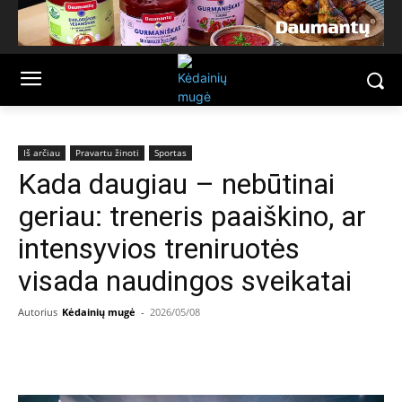
Iš arčiau
Pravartu žinoti
Sportas
Kada daugiau – nebūtinai
geriau: treneris paaiškino, ar
intensyvios treniruotės
visada naudingos sveikatai
Autorius
Kėdainių mugė
-
2026/05/08
Facebook
Email