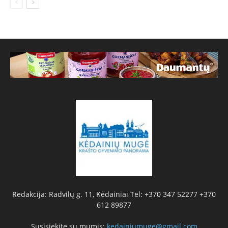
Redakcija: Radvilų g. 11, Kėdainiai Tel: +370 347 52277 +370
612 89877
Susisiekite su mumis:
kedainiumuge@gmail.com