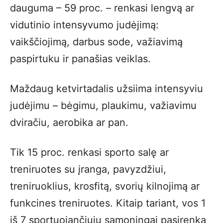
dauguma – 59 proc. – renkasi lengvą ar
vidutinio intensyvumo judėjimą:
vaikščiojimą, darbus sode, važiavimą
paspirtuku ir panašias veiklas.
Maždaug ketvirtadalis užsiima intensyviu
judėjimu – bėgimu, plaukimu, važiavimu
dviračiu, aerobika ar pan.
Tik 15 proc. renkasi sporto salę ar
treniruotes su įranga, pavyzdžiui,
treniruoklius, krosfitą, svorių kilnojimą ar
funkcines treniruotes. Kitaip tariant, vos 1
iš 7 sportuojančiųjų sąmoningai pasirenka