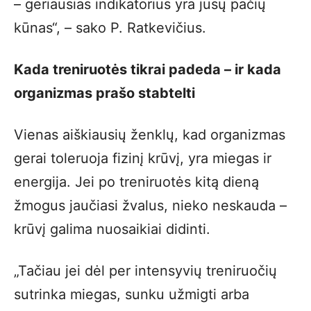
– geriausias indikatorius yra jūsų pačių
kūnas“, – sako P. Ratkevičius.
Kada treniruotės tikrai padeda – ir kada
organizmas prašo stabtelti
Vienas aiškiausių ženklų, kad organizmas
gerai toleruoja fizinį krūvį, yra miegas ir
energija. Jei po treniruotės kitą dieną
žmogus jaučiasi žvalus, nieko neskauda –
krūvį galima nuosaikiai didinti.
„Tačiau jei dėl per intensyvių treniruočių
sutrinka miegas, sunku užmigti arba