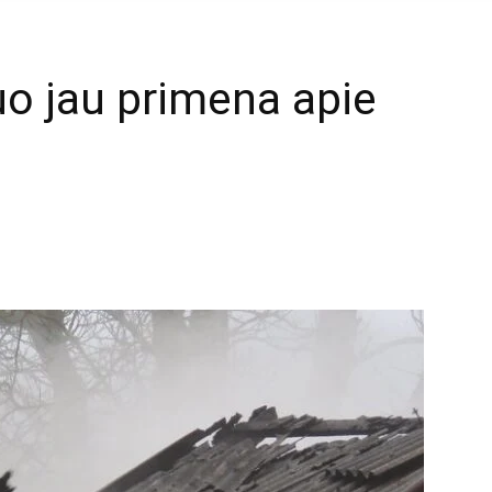
uo jau primena apie
mail