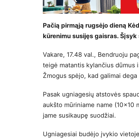
Pačią pirmąją rugsėjo dieną Kėd
kūrenimu susijęs gaisras. Šįsyk
Vakare, 17.48 val., Bendruoju p
teigė matantis kylančius dūmus 
Žmogus spėjo, kad galimai dega 
Pasak ugniagesių atstovės spaud
aukšto mūriniame name (10×10 m 
jame susikaupę suodžiai.
Ugniagesiai budėjo įvykio vietoje,