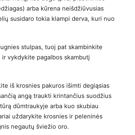
medžiagas) arba kūrena neišdžiūvusias
ių susidaro tokia klampi derva, kuri nuo
i ugnies stulpas, tuoj pat skambinkite
 ir vykdykite pagalbos skambutį
te iš krosnies pakuros išimti degiąsias
ančią angą traukti krintančius suodžius
eratūrą dūmtraukyje arba kuo skubiau
riai uždarykite krosnies ir peleninės
gnis negautų šviežio oro.