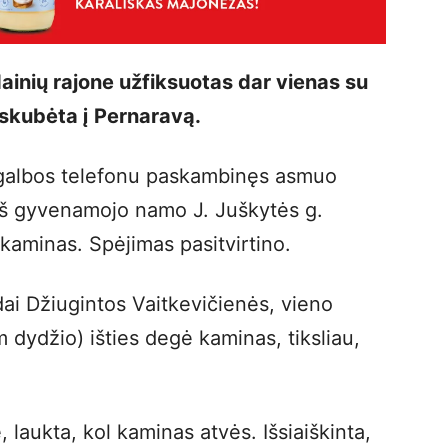
ainių rajone užfiksuotas dar vienas su
 skubėta į Pernaravą.
agalbos telefonu paskambinęs asmuo
iš gyvenamojo namo J. Juškytės g.
kaminas. Spėjimas pasitvirtino.
ai Džiugintos Vaitkevičienės, vieno
dydžio) išties degė kaminas, tiksliau,
 laukta, kol kaminas atvės. Išsiaiškinta,