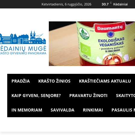
C
Ketvirtadienis, 6 rugpjūčio, 2026
30.7
Kėdainiai
PRADŽIA
KRAŠTO ŽINIOS
KRAŠTIEČIAMS AKTUALU
KAIP GYVENI, SENJORE?
PRAVARTU ŽINOTI
SKAITYT
IN MEMORIAM
SAVIVALDA
RINKIMAI
PASAULIS