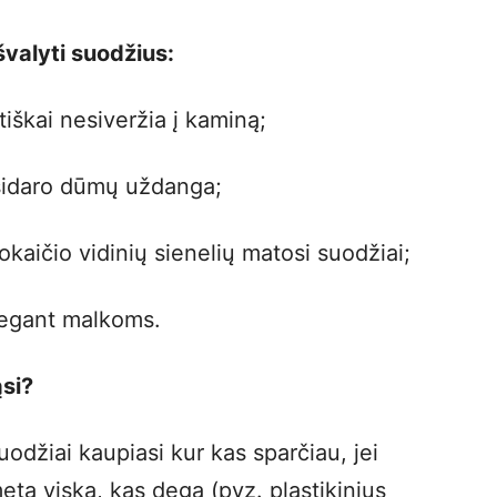
švalyti suodžius:
tiškai nesiveržia į kaminą;
usidaro dūmų uždanga;
okaičio vidinių sienelių matosi suodžiai;
degant malkoms.
si?
uodžiai kaupiasi kur kas sparčiau, jei
meta viską, kas dega (pvz. plastikinius