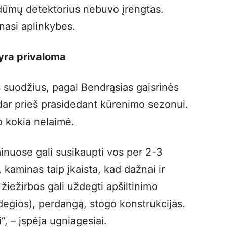
 dūmų detektorius nebuvo įrengtas.
inasi aplinkybes.
 yra privaloma
 suodžius, pagal Bendrąsias gaisrinės
 dar prieš prasidedant kūrenimo sezonui.
ko kokia nelaimė.
minuose gali susikaupti vos per 2-3
aminas taip įkaista, kad dažnai ir
 žiežirbos gali uždegti apšiltinimo
degios), perdangą, stogo konstrukcijas.
“, – įspėja ugniagesiai.