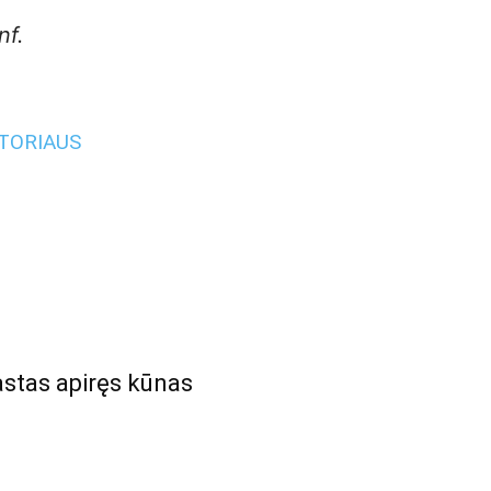
nf.
UTORIAUS
astas apiręs kūnas