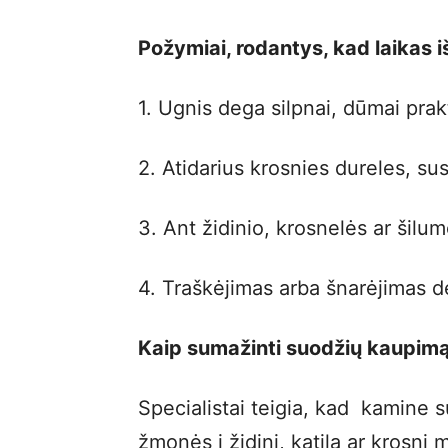
Požymiai, rodantys, kad laikas i
1. Ugnis dega silpnai, dūmai prak
2. Atidarius krosnies dureles, s
3. Ant židinio, krosnelės ar šilum
4. Traškėjimas arba šnarėjimas 
Kaip sumažinti suodžių kaupimą
Specialistai teigia, kad kamine s
žmonės į židinį, katilą ar krosnį 