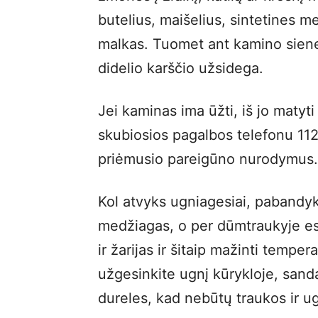
butelius, maišelius, sintetines 
malkas. Tuomet ant kamino sienel
didelio karščio užsidega.
Jei kaminas ima ūžti, iš jo matyt
skubiosios pagalbos telefonu 112
priėmusio pareigūno nurodymus.
Kol atvyks ugniagesiai, pabandyki
medžiagas, o per dūmtraukyje es
ir žarijas ir šitaip mažinti temp
užgesinkite ugnį kūrykloje, sanda
dureles, kad nebūtų traukos ir u