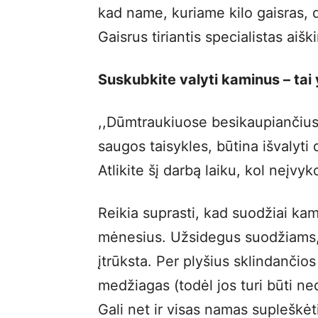
kad name, kuriame kilo gaisras,
Gaisrus tiriantis specialistas aišk
Suskubkite valyti kaminus – tai
,,Dūmtraukiuose besikaupiančius
saugos taisykles, būtina išvalyti
Atlikite šį darbą laiku, kol neįvy
Reikia suprasti, kad suodžiai ka
mėnesius. Užsidegus suodžiams, k
įtrūksta. Per plyšius sklindančios
medžiagas (todėl jos turi būti ne
Gali net ir visas namas supleškėti