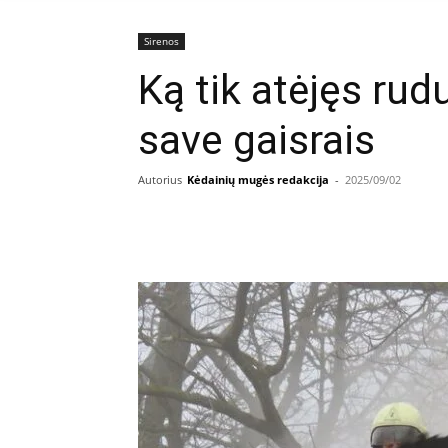
Sirenos
Ką tik atėjęs rud
save gaisrais
Autorius
Kėdainių mugės redakcija
-
2025/09/02
Facebook
E
Dalintis