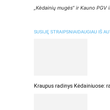
„Kėdainių mugės“ ir Kauno PGV i
SUSIJĘ STRAIPSNIAI
DAUGIAU IŠ A
Kraupus radinys Kėdainiuose: r