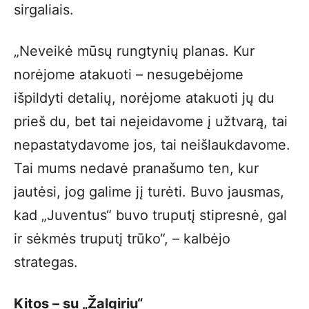
sirgaliais.
„Neveikė mūsų rungtynių planas. Kur
norėjome atakuoti – nesugebėjome
išpildyti detalių, norėjome atakuoti jų du
prieš du, bet tai neįeidavome į užtvarą, tai
nepastatydavome jos, tai neišlaukdavome.
Tai mums nedavė pranašumo ten, kur
jautėsi, jog galime jį turėti. Buvo jausmas,
kad „Juventus“ buvo truputį stipresnė, gal
ir sėkmės truputį trūko“, – kalbėjo
strategas.
Kitos – su „Žalgiriu“