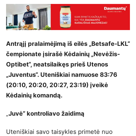
Antrąjį pralaimėjimą iš eilės „Betsafe-LKL“
čempionate įsirašė Kėdainių „Nevėžis-
Optibet“, neatsilaikęs prieš Utenos
„Juventus“. Uteniškiai namuose 83:76
(20:10, 20:20, 20:27, 23:19) įveikė
Kėdainių komandą.
„
Juvė“ kontroliavo žaidimą
Uteniškiai savo taisykles primetė nuo