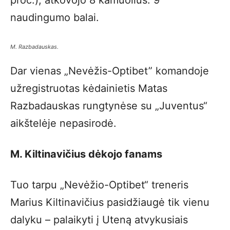
proc.), atkovojo 8 kamuolius. 9
naudingumo balai.
M. Razbadauskas.
Dar vienas „Nevėžis-Optibet” komandoje
užregistruotas kėdainietis Matas
Razbadauskas rungtynėse su „Juventus“
aikštelėje nepasirodė.
M. Kiltinavičius dėkojo fanams
Tuo tarpu „Nevėžio-Optibet“ treneris
Marius Kiltinavičius pasidžiaugė tik vienu
dalyku – palaikyti į Uteną atvykusiais