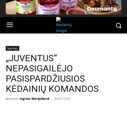
Sportas
„JUVENTUS“
NEPASIGAILĖJO
PASISPARDŽIUSIOS
KĖDAINIŲ KOMANDOS
Autorius
Ingrida Marijošienė
-
2020/10/03
Facebook
Email