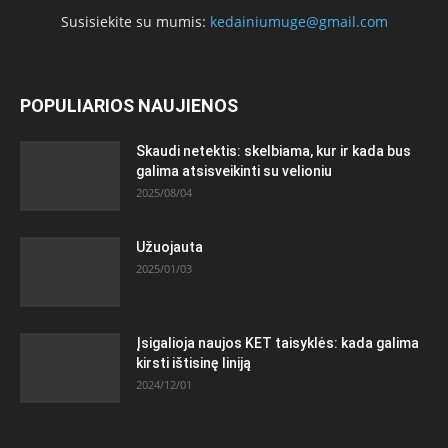
Susisiekite su mumis:
kedainiumuge@gmail.com
POPULIARIOS NAUJIENOS
Skaudi netektis: skelbiama, kur ir kada bus
galima atsisveikinti su velioniu
2025/08/04
Užuojauta
2025/01/03
Įsigalioja naujos KET taisyklės: kada galima
kirsti ištisinę liniją
2024/12/01