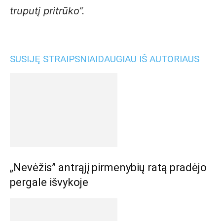
truputį pritrūko“.
SUSIJĘ STRAIPSNIAI
DAUGIAU IŠ AUTORIAUS
„Nevėžis” antrąjį pirmenybių ratą pradėjo
pergale išvykoje