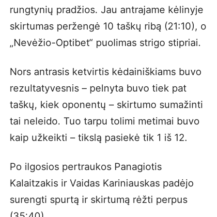
rungtynių pradžios. Jau antrajame kėlinyje
skirtumas peržengė 10 taškų ribą (21:10), o
„Nevėžio-Optibet“ puolimas strigo stipriai.
Nors antrasis ketvirtis kėdainiškiams buvo
rezultatyvesnis – pelnyta buvo tiek pat
taškų, kiek oponentų – skirtumo sumažinti
tai neleido. Tuo tarpu tolimi metimai buvo
kaip užkeikti – tikslą pasiekė tik 1 iš 12.
Po ilgosios pertraukos Panagiotis
Kalaitzakis ir Vaidas Kariniauskas padėjo
surengti spurtą ir skirtumą rėžti perpus
(35:40).