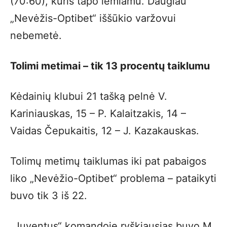
(70:60), kuris tapo lemiamu. Daugiau
„Nevėžis-Optibet“ iššūkio varžovui
nebemetė.
Tolimi metimai – tik 13 procentų taiklumu
Kėdainių klubui 21 tašką pelnė V.
Kariniauskas, 15 – P. Kalaitzakis, 14 –
Vaidas Čepukaitis, 12 – J. Kazakauskas.
Tolimų metimų taiklumas iki pat pabaigos
liko „Nevėžio-Optibet“ problema – pataikyti
buvo tik 3 iš 22.
„Juventus“ komandoje ryškiausias buvo M.