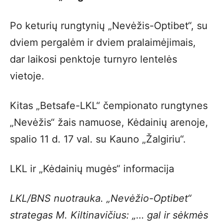
Po keturių rungtynių „Nevėžis-Optibet“, su
dviem pergalėm ir dviem pralaimėjimais,
dar laikosi penktoje turnyro lentelės
vietoje.
Kitas „Betsafe-LKL“ čempionato rungtynes
„Nevėžis“ žais namuose, Kėdainių arenoje,
spalio 11 d. 17 val. su Kauno „Žalgiriu“.
LKL ir „Kėdainių mugės“ informacija
LKL/BNS nuotrauka. „Nevėžio-Optibet“
strategas M. Kiltinavičius: „… gal ir sėkmės