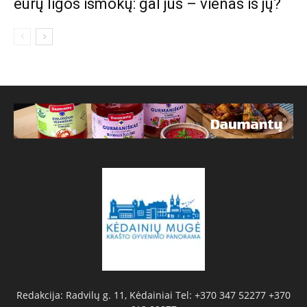
eurų ligos išmokų: gal jūs – vienas iš jų?
Redakcija: Radvilų g. 11, Kėdainiai Tel: +370 347 52277 +370