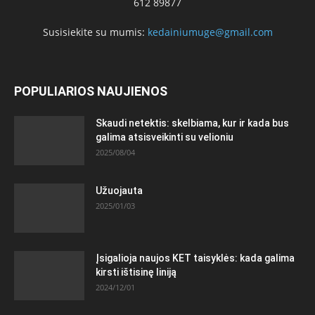
612 89877
Susisiekite su mumis:
kedainiumuge@gmail.com
POPULIARIOS NAUJIENOS
Skaudi netektis: skelbiama, kur ir kada bus
galima atsisveikinti su velioniu
2025/08/04
Užuojauta
2025/01/03
Įsigalioja naujos KET taisyklės: kada galima
kirsti ištisinę liniją
2024/12/01