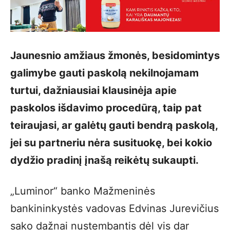
Jaunesnio amžiaus žmonės, besidomintys
galimybe gauti paskolą nekilnojamam
turtui, dažniausiai klausinėja apie
paskolos išdavimo procedūrą, taip pat
teiraujasi, ar galėtų gauti bendrą paskolą,
jei su partneriu nėra susituokę, bei kokio
dydžio pradinį įnašą reikėtų sukaupti.
„Luminor“ banko Mažmeninės
bankininkystės vadovas Edvinas Jurevičius
sako dažnai nustembantis dėl vis dar