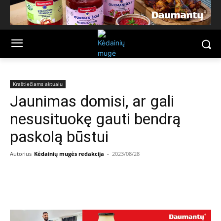
Kraštiečiams aktualu
Jaunimas domisi, ar gali
nesusituokę gauti bendrą
paskolą būstui
Autorius
Kėdainių mugės redakcija
-
2023/08/28
Facebook
Email