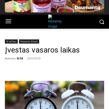
Iš arčiau
Pravartu žinoti
Įvestas vasaros laikas
Autorius
ELTA
-
2025/03/30
Facebook
Email