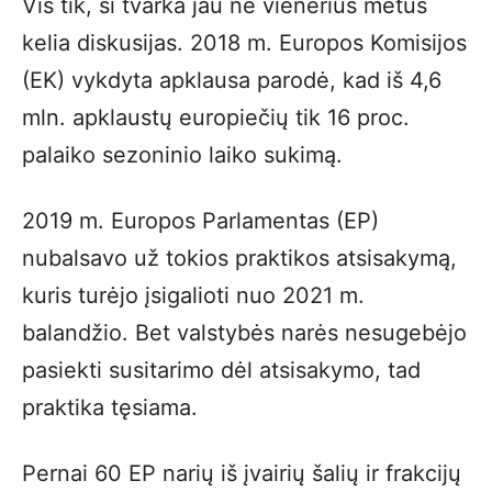
Vis tik, ši tvarka jau ne vienerius metus
kelia diskusijas. 2018 m. Europos Komisijos
(EK) vykdyta apklausa parodė, kad iš 4,6
mln. apklaustų europiečių tik 16 proc.
palaiko sezoninio laiko sukimą.
2019 m. Europos Parlamentas (EP)
nubalsavo už tokios praktikos atsisakymą,
kuris turėjo įsigalioti nuo 2021 m.
balandžio. Bet valstybės narės nesugebėjo
pasiekti susitarimo dėl atsisakymo, tad
praktika tęsiama.
Pernai 60 EP narių iš įvairių šalių ir frakcijų