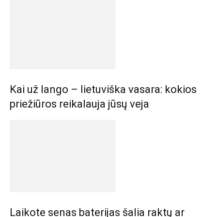
Kai už lango – lietuviška vasara: kokios
priežiūros reikalauja jūsų veja
Laikote senas baterijas šalia raktų ar