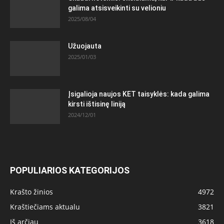
galima atsisveikinti su velioniu
2025/08/04
Užuojauta
2025/01/03
Įsigalioja naujos KET taisyklės: kada galima
kirsti ištisinę liniją
2024/12/01
POPULIARIOS KATEGORIJOS
Krašto žinios
4972
Kraštiečiams aktualu
3821
Iš arčiau
3618