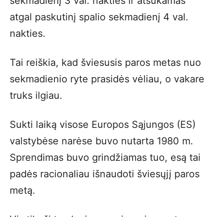
sekmadienį 3 val. nakties ir atsukamas
atgal paskutinį spalio sekmadienį 4 val.
nakties.
Tai reiškia, kad šviesusis paros metas nuo
sekmadienio ryte prasidės vėliau, o vakare
truks ilgiau.
Sukti laiką visose Europos Sąjungos (ES)
valstybėse narėse buvo nutarta 1980 m.
Sprendimas buvo grindžiamas tuo, esą tai
padės racionaliau išnaudoti šviesųjį paros
metą.