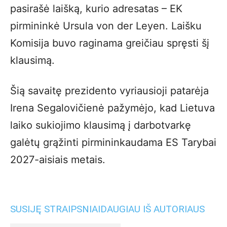
pasirašė laišką, kurio adresatas – EK
pirmininkė Ursula von der Leyen. Laišku
Komisija buvo raginama greičiau spręsti šį
klausimą.
Šią savaitę prezidento vyriausioji patarėja
Irena Segalovičienė pažymėjo, kad Lietuva
laiko sukiojimo klausimą į darbotvarkę
galėtų grąžinti pirmininkaudama ES Tarybai
2027-aisiais metais.
SUSIJĘ STRAIPSNIAI
DAUGIAU IŠ AUTORIAUS