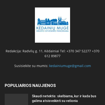
Redakcija: Radvilų g. 11, Kėdainiai Tel: +370 347 52277 +370
612 89877
Susisiekite su mumis:
kedainiumuge@gmail.com
POPULIARIOS NAUJIENOS
Skaudi netektis: skelbiama, kur ir kada bus
galima atsisveikinti su velioniu