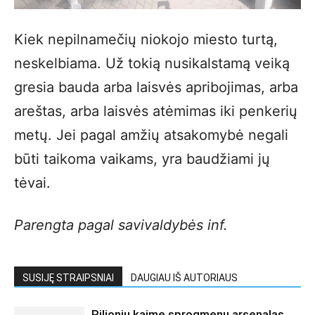
Kiek nepilnamečių niokojo miesto turtą,
neskelbiama. Už tokią nusikalstamą veiką
gresia bauda arba laisvės apribojimas, arba
areštas, arba laisvės atėmimas iki penkerių
metų. Jei pagal amžių atsakomybė negali
būti taikoma vaikams, yra baudžiami jų
tėvai.
Parengta pagal savivaldybės inf.
SUSIJĘ STRAIPSNIAI
DAUGIAU IŠ AUTORIAUS
Pilionių kaime sprogmenų arsenalas