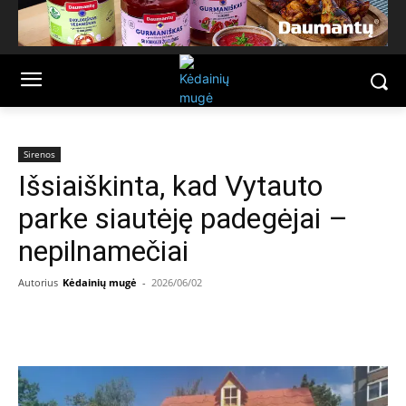
Sirenos
Išsiaiškinta, kad Vytauto
parke siautėję padegėjai –
nepilnamečiai
Autorius
Kėdainių mugė
-
2026/06/02
Facebook
Email