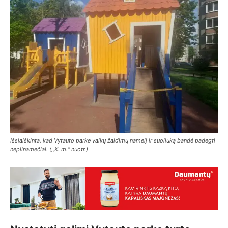
Išsiaiškinta, kad Vytauto parke vaikų žaidimų namelį ir suoliuką bandė padegti
nepilnamečiai. (,,K. m.“ nuotr.)