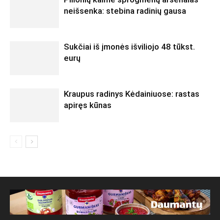
neišsenka: stebina radinių gausa
Sukčiai iš įmonės išviliojo 48 tūkst.
eurų
Kraupus radinys Kėdainiuose: rastas
apiręs kūnas