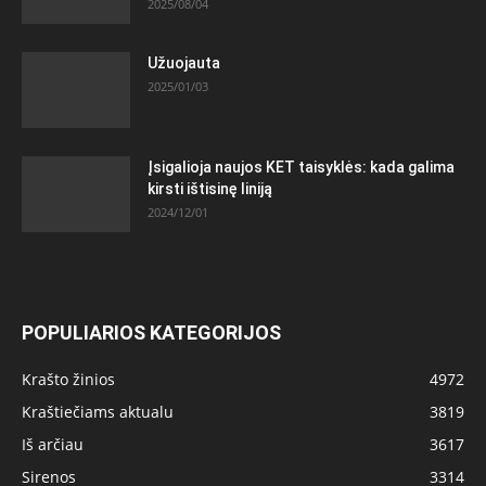
2025/08/04
Užuojauta
2025/01/03
Įsigalioja naujos KET taisyklės: kada galima
kirsti ištisinę liniją
2024/12/01
POPULIARIOS KATEGORIJOS
Krašto žinios
4972
Kraštiečiams aktualu
3819
Iš arčiau
3617
Sirenos
3314