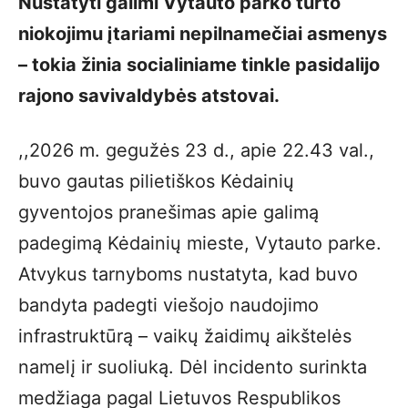
Nustatyti galimi Vytauto parko turto
niokojimu įtariami nepilnamečiai asmenys
– tokia žinia socialiniame tinkle pasidalijo
rajono savivaldybės atstovai.
,,2026 m. gegužės 23 d., apie 22.43 val.,
buvo gautas pilietiškos Kėdainių
gyventojos pranešimas apie galimą
padegimą Kėdainių mieste, Vytauto parke.
Atvykus tarnyboms nustatyta, kad buvo
bandyta padegti viešojo naudojimo
infrastruktūrą – vaikų žaidimų aikštelės
namelį ir suoliuką. Dėl incidento surinkta
medžiaga pagal Lietuvos Respublikos