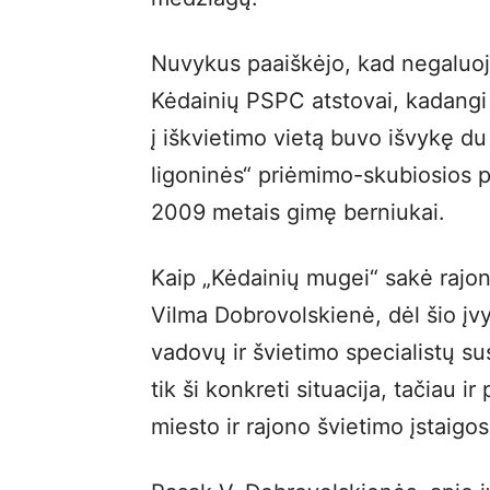
Nuvykus paaiškėjo, kad negaluoj
Kėdainių PSPC atstovai, kadangi į
į iškvietimo vietą buvo išvykę du
ligoninės“ priėmimo-skubiosios 
2009 metais gimę berniukai.
Kaip „Kėdainių mugei“ sakė rajon
Vilma Dobrovolskienė, dėl šio įvy
vadovų ir švietimo specialistų su
tik ši konkreti situacija, tačiau
miesto ir rajono švietimo įstaigos