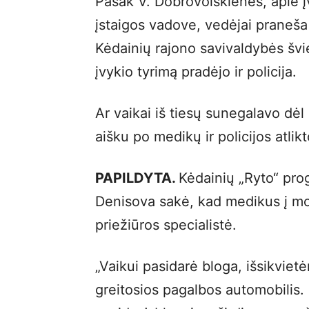
Pasak V. Dobrovolskienės, apie įv
įstaigos vadove, vedėjai praneša
Kėdainių rajono savivaldybės švi
įvykio tyrimą pradėjo ir policija.
Ar vaikai iš tiesų sunegalavo dė
aišku po medikų ir policijos atli
PAPILDYTA.
Kėdainių „Ryto“ prog
Denisova sakė, kad medikus į mo
priežiūros specialistė.
„Vaikui pasidarė bloga, išsikviet
greitosios pagalbos automobilis.