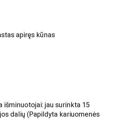
astas apiręs kūnas
a išminuotojai: jau surinkta 15
jos dalių (Papildyta kariuomenės