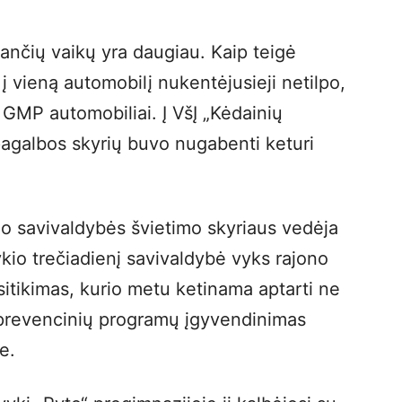
ančių vaikų yra daugiau. Kaip teigė
 vieną automobilį nukentėjusieji netilpo,
 GMP automobiliai. Į VšĮ „Kėdainių
pagalbos skyrių buvo nugabenti keturi
o savivaldybės švietimo skyriaus vedėja
kio trečiadienį savivaldybė vyks rajono
sitikimas, kurio metu ketinama aptarti ne
 ir prevencinių programų įgyvendinimas
e.