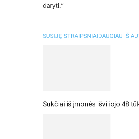
daryti.“
SUSIJĘ STRAIPSNIAI
DAUGIAU IŠ A
Sukčiai iš įmonės išviliojo 48 tū