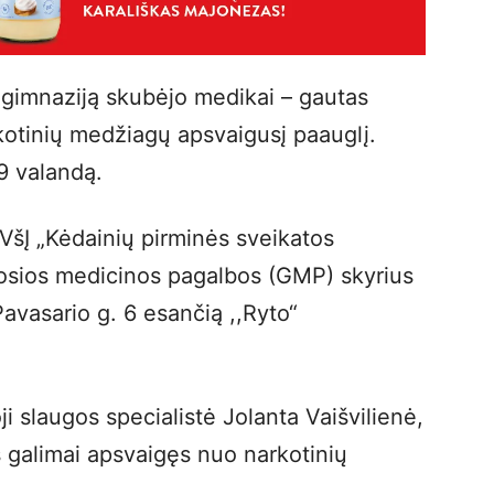
ogimnaziją skubėjo medikai – gautas
kotinių medžiagų apsvaigusį paauglį.
9 valandą.
VšĮ „Kėdainių pirminės sveikatos
itosios medicinos pagalbos (GMP) skyrius
Pavasario g. 6 esančią ,,Ryto“
 slaugos specialistė Jolanta Vaišvilienė,
s galimai apsvaigęs nuo narkotinių