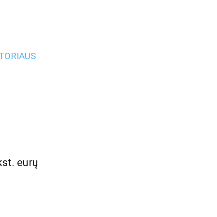
UTORIAUS
kst. eurų