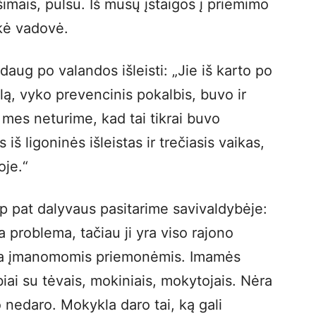
imais, pulsu. Iš mūsų įstaigos į priėmimo
akė vadovė.
aug po valandos išleisti: „Jie iš karto po
lą, vyko prevencinis pokalbis, buvo ir
ų mes neturime, kad tai tikrai buvo
š ligoninės išleistas ir trečiasis vaikas,
oje.“
ip pat dalyvaus pasitarime savivaldybėje:
a problema, tačiau ji yra viso rajono
ja įmanomomis priemonėmis. Imamės
iai su tėvais, mokiniais, mokytojais. Nėra
 nedaro. Mokykla daro tai, ką gali