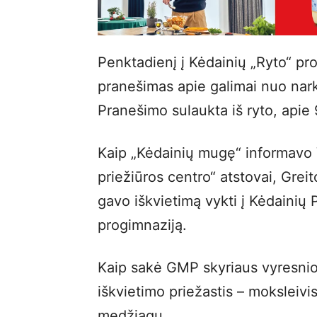
Penktadienį į Kėdainių „Ryto“ pr
pranešimas apie galimai nuo nar
Pranešimo sulaukta iš ryto, apie 
Kaip „Kėdainių mugę“ informavo 
priežiūros centro“ atstovai, Gre
gavo iškvietimą vykti į Kėdainių 
progimnaziją.
Kaip sakė GMP skyriaus vyresnioji
iškvietimo priežastis – moksleivi
medžiagų.