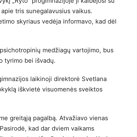
ykį „Ryto“ progimnazijoje ji kalbėjosi su
 apie tris sunegalavusius vaikus.
etimo skyriaus vedėja informavo, kad dėl
l psichotropinių medžiagų vartojimo, bus
kto tyrimo bei išvadų.
imnazijos laikinoji direktorė Svetlana
kyklą iškvietė visuomenės sveiktos
ėme greitąją pagalbą. Atvažiavo vienas
 Pasirodė, kad dar dviem vaikams