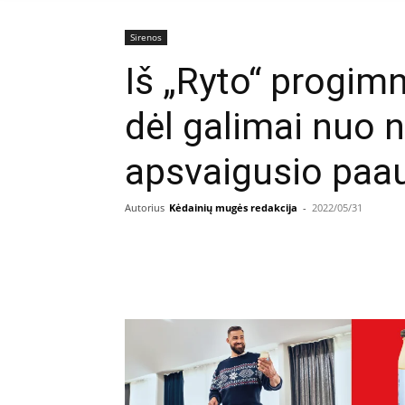
Sirenos
Iš „Ryto“ progim
dėl galimai nuo 
apsvaigusio paau
Autorius
Kėdainių mugės redakcija
-
2022/05/31
Facebook
E
Dalintis