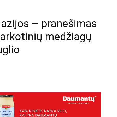
nazijos – pranešimas
narkotinių medžiagų
glio
mail