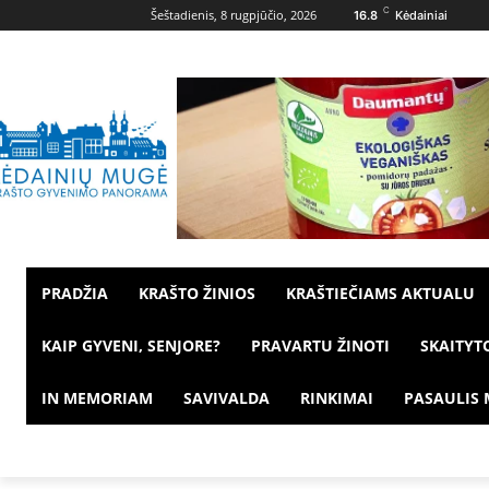
C
Šeštadienis, 8 rugpjūčio, 2026
16.8
Kėdainiai
PRADŽIA
KRAŠTO ŽINIOS
KRAŠTIEČIAMS AKTUALU
KAIP GYVENI, SENJORE?
PRAVARTU ŽINOTI
SKAITYT
IN MEMORIAM
SAVIVALDA
RINKIMAI
PASAULIS