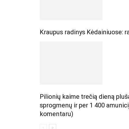
Kraupus radinys Kėdainiuose: r
Pilionių kaime trečią dieną pluš
sprogmenų ir per 1 400 amunici
komentaru)