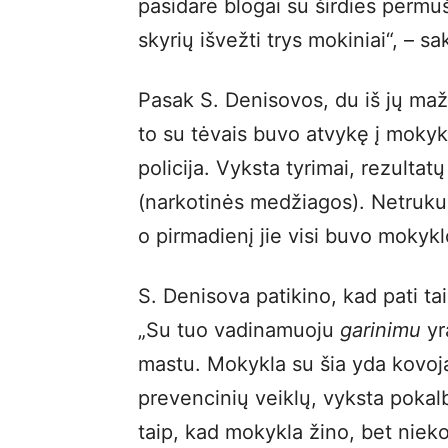
pasidarė blogai su širdies permuš
skyrių išvežti trys mokiniai“, – s
Pasak S. Denisovos, du iš jų mažd
to su tėvais buvo atvykę į mokyk
policija. Vyksta tyrimai, rezultat
(narkotinės medžiagos). Netrukus i
o pirmadienį jie visi buvo mokykl
S. Denisova patikino, kad pati ta
„Su tuo vadinamuoju
garinimu
yr
mastu. Mokykla su šia yda kovo
prevencinių veiklų, vyksta pokalb
taip, kad mokykla žino, bet nieko