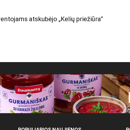
ventojams atskubėjo „Kelių priežiūra”
POPULIARIOS NAUJIENOS
P