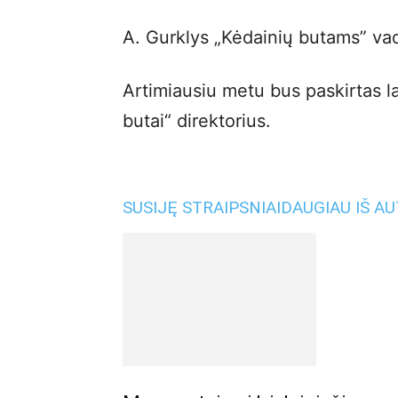
A. Gurklys „Kėdainių butams” va
Artimiausiu metu bus paskirtas l
butai“ direktorius.
SUSIJĘ STRAIPSNIAI
DAUGIAU IŠ A