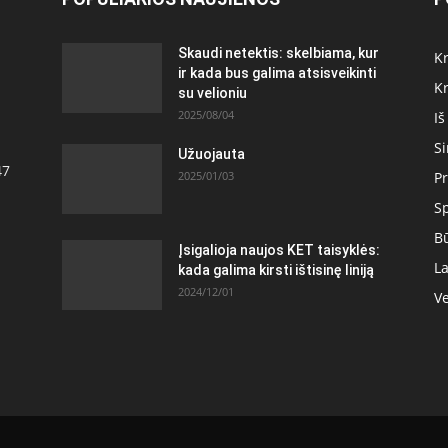
Skaudi netektis: skelbiama, kur
Kr
ir kada bus galima atsisveikinti
Kr
su velioniu
2025/08/04
Iš
S
Užuojauta
47
2025/01/03
Pr
S
Bū
Įsigalioja naujos KET taisyklės:
La
kada galima kirsti ištisinę liniją
2024/12/01
Ve