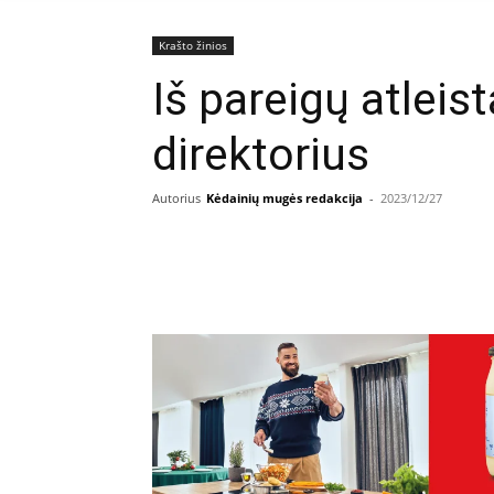
Krašto žinios
Iš pareigų atleis
direktorius
Autorius
Kėdainių mugės redakcija
-
2023/12/27
Facebook
E
Dalintis