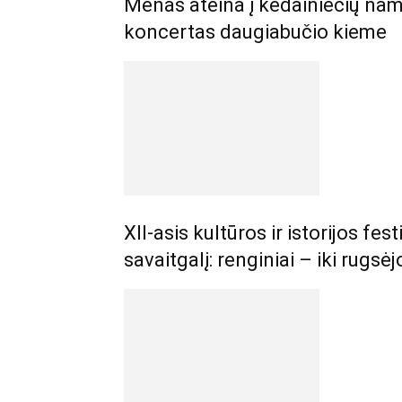
Menas ateina į kėdainiečių nam
koncertas daugiabučio kieme
XII-asis kultūros ir istorijos fes
savaitgalį: renginiai – iki rugsė