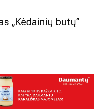
tas „Kėdainių butų”
mail