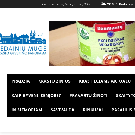
C
Ketvirtadienis, 6 rugpjūčio, 2026
20.5
Kėdainiai
PRADŽIA
KRAŠTO ŽINIOS
KRAŠTIEČIAMS AKTUALU
KAIP GYVENI, SENJORE?
PRAVARTU ŽINOTI
SKAITYT
IN MEMORIAM
SAVIVALDA
RINKIMAI
PASAULIS