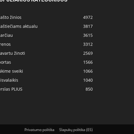
ašto žinios
4972
aštiečiams aktualu
3817
 arčiau
3615
irenos
3312
avartu žinoti
2569
portas
1566
kime sveiki
1066
isvalaikis
1040
rslas PLIUS
850
Privatumo politika
Slapukų politika (ES)