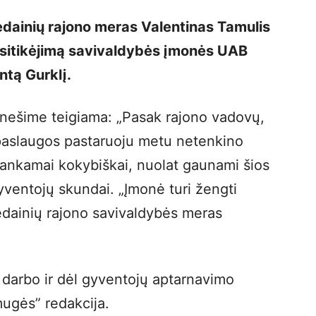
Kėdainių rajono meras Valentinas Tamulis
asitikėjimą savivaldybės įmonės UAB
ntą Gurklį.
anešime teigiama: „Pasak rajono vadovų,
paslaugos pastaruoju metu netenkino
kankamai kokybiškai, nuolat gaunami šios
entojų skundai. „Įmonė turi žengti
Kėdainių rajono savivaldybės meras
darbo ir dėl gyventojų aptarnavimo
mugės” redakcija.