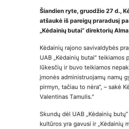
Šiandien ryte, gruodžio 27 d., 
atšaukė iš pareigų praradusį p
„Kėdainių butai” direktorių Alma
Kėdainių rajono savivaldybės pr
UAB „Kėdainių butai“ teikiamos 
lūkesčių ir buvo teikiamos nepa
įmonės administruojamų namų gyv
pirmyn, tačiau to nėra“, – sakė 
Valentinas Tamulis.”
Skundų dėl UAB „Kėdainių butų” 
kultūros yra gavusi ir „Kėdainių 