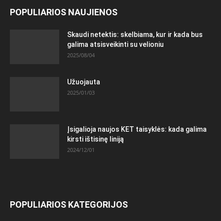
POPULIARIOS NAUJIENOS
Skaudi netektis: skelbiama, kur ir kada bus
galima atsisveikinti su velioniu
2025/08/04
Užuojauta
2025/01/03
Įsigalioja naujos KET taisyklės: kada galima
kirsti ištisinę liniją
2024/12/01
POPULIARIOS KATEGORIJOS