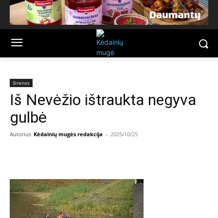
Sirenos
Iš Nevėžio ištraukta negyva
gulbė
Autorius
Kėdainių mugės redakcija
-
2025/10/25
Facebook
Email