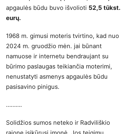
apgaulės būdu buvo išvolioti
52,5 tūkst.
eurų.
1968 m. gimusi moteris tvirtino, kad nuo
2024 m. gruodžio mėn. jai būnant
namuose ir internetu bendraujant su
būrimo paslaugas teikiančia moterimi,
nenustatyti asmenys apgaulės būdu
pasisavino pinigus.
……….
Solidžios sumos neteko ir Radviliškio
rajone įsikūrusi įmonė. Jos teigimu,