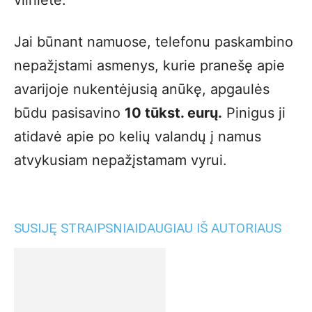
vilnietė.
Jai būnant namuose, telefonu paskambino
nepažįstami asmenys, kurie pranešę apie
avarijoje nukentėjusią anūkę, apgaulės
būdu pasisavino
10 tūkst. eurų.
Pinigus ji
atidavė apie po kelių valandų į namus
atvykusiam nepažįstamam vyrui.
SUSIJĘ STRAIPSNIAI
DAUGIAU IŠ AUTORIAUS