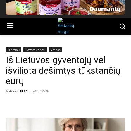
Iš arčiau
Pravartu žinoti
Sirenos
Iš Lietuvos gyventojų vėl
išviliota dešimtys tūkstančių
eurų
Autorius
ELTA
-
2025/04/26
Facebook
Email