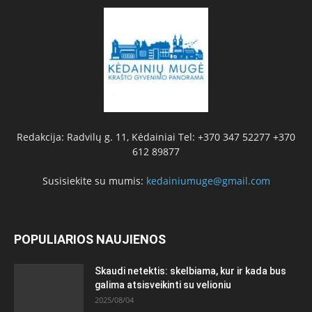
Redakcija: Radvilų g. 11, Kėdainiai Tel: +370 347 52277 +370
612 89877
Susisiekite su mumis:
kedainiumuge@gmail.com
POPULIARIOS NAUJIENOS
Skaudi netektis: skelbiama, kur ir kada bus
galima atsisveikinti su velioniu
2025/08/04