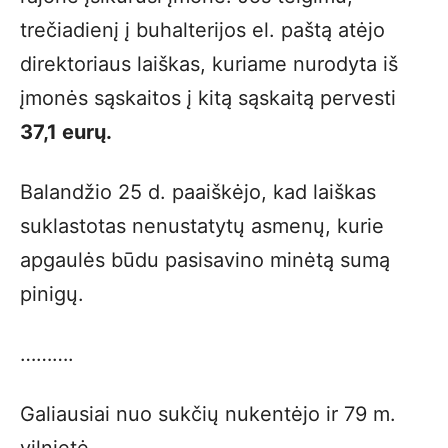
trečiadienį į buhalterijos el. paštą atėjo
direktoriaus laiškas, kuriame nurodyta iš
įmonės sąskaitos į kitą sąskaitą pervesti
37,1 eurų.
Balandžio 25 d. paaiškėjo, kad laiškas
suklastotas nenustatytų asmenų, kurie
apgaulės būdu pasisavino minėtą sumą
pinigų.
……….
Galiausiai nuo sukčių nukentėjo ir 79 m.