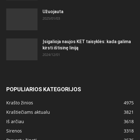
Užuojauta
2025/01/03
Įsigalioja naujos KET taisyklės: kada galima
kirsti ištisinę liniją
2024/12/01
POPULIARIOS KATEGORIJOS
Krašto žinios
4975
Kraštiečiams aktualu
3821
Iš arčiau
3618
Sirenos
3318