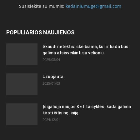
Susisiekite su mumis:
kedainiumuge@gmail.com
POPULIARIOS NAUJIENOS
Skaudi netektis: skelbiama, kur ir kada bus
galima atsisveikinti su velioniu
2025/08/04
Užuojauta
2025/01/03
Įsigalioja naujos KET taisyklės: kada galima
kirsti ištisinę liniją
2024/12/01