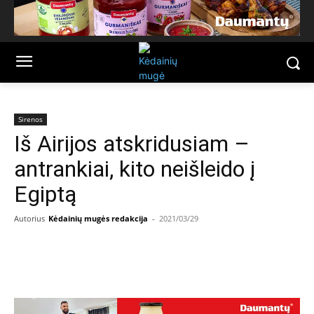
Sirenos
Iš Airijos atskridusiam –
antrankiai, kito neišleido į
Egiptą
Autorius
Kėdainių mugės redakcija
-
2021/03/29
Facebook
Email