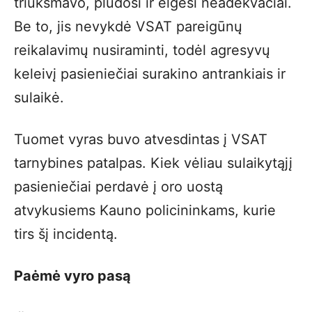
triukšmavo, plūdosi ir elgėsi neadekvačiai.
Be to, jis nevykdė VSAT pareigūnų
reikalavimų nusiraminti, todėl agresyvų
keleivį pasieniečiai surakino antrankiais ir
sulaikė.
Tuomet vyras buvo atvesdintas į VSAT
tarnybines patalpas. Kiek vėliau sulaikytąjį
pasieniečiai perdavė į oro uostą
atvykusiems Kauno policininkams, kurie
tirs šį incidentą.
Paėmė vyro pasą