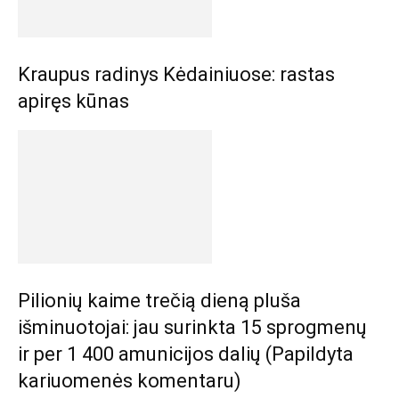
Kraupus radinys Kėdainiuose: rastas
apiręs kūnas
Pilionių kaime trečią dieną pluša
išminuotojai: jau surinkta 15 sprogmenų
ir per 1 400 amunicijos dalių (Papildyta
kariuomenės komentaru)