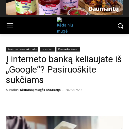
Kraštiečiams aktualu
Iš arčiau
Pravartu žinoti
Į interneto banką keliaujate iš
„Google“? Pasiruoškite
sukčiams
Autorius
Kėdainių mugės redakcija
-
2025/07/29
Facebook
Email