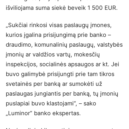
išviliojama suma siekė beveik 1 500 EUR.
„Sukčiai rinkosi visas paslaugų įmones,
kurios įgalina prisijungimą prie banko –
draudimo, komunalinių paslaugų, valstybės
įmonių ar valdžios vartų, mokesčių
inspekcijos, socialinės apsaugos ar kt. Jei
buvo galimybė prisijungti prie tam tikros
svetainės per banką ar sumokėti už
paslaugas jungiantis per banką, tų įmonių
puslapiai buvo klastojami“, – sako
„Luminor“ banko ekspertas.