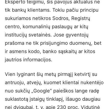
Eksperto teigimu, šis pavojus aktualus ne
tik bankų klientams. Tokiu pačiu principu
sukuriamos netikros Sodros, Registrų
centro, komunalinių paslaugų ar kitų
institucijų svetainės. Jose gyventojų
prašoma ne tik prisijungimo duomenų, bet
ir asmens kodo, banko sąskaitų ar kitos
jautrios informacijos.
Vien lyginant šių metų pirmąjį ketvirtį su
antruoju, atvejų, kuomet klientai nukentėjo
nuo sukčių „Google“ paieškos lange radę
suklastotą įstaigų tinklapį, išaugo daugiau
nei dvigubai, t. y. apie 230 proc. Vidutinė