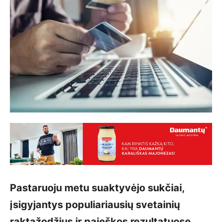
Pastaruoju metu suaktyvėjo sukčiai,
įsigyjantys populiariausių svetainių
raktažodžius ir paieškos rezultatuose