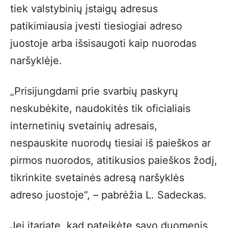
tiek valstybinių įstaigų adresus
patikimiausia įvesti tiesiogiai adreso
juostoje arba išsisaugoti kaip nuorodas
naršyklėje.
„Prisijungdami prie svarbių paskyrų
neskubėkite, naudokitės tik oficialiais
internetinių svetainių adresais,
nespauskite nuorodų tiesiai iš paieškos ar
pirmos nuorodos, atitikusios paieškos žodį,
tikrinkite svetainės adresą naršyklės
adreso juostoje“, – pabrėžia L. Sadeckas.
Jei įtariate, kad pateikėte savo duomenis