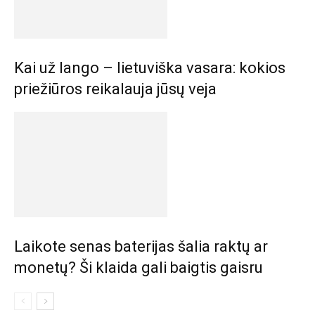
Kai už lango – lietuviška vasara: kokios
priežiūros reikalauja jūsų veja
Laikote senas baterijas šalia raktų ar
monetų? Ši klaida gali baigtis gaisru