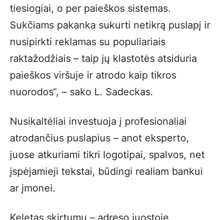
tiesiogiai, o per paieškos sistemas.
Sukčiams pakanka sukurti netikrą puslapį ir
nusipirkti reklamas su populiariais
raktažodžiais – taip jų klastotės atsiduria
paieškos viršuje ir atrodo kaip tikros
nuorodos“, – sako L. Sadeckas.
Nusikaltėliai investuoja į profesionaliai
atrodančius puslapius – anot eksperto,
juose atkuriami tikri logotipai, spalvos, net
įspėjamieji tekstai, būdingi realiam bankui
ar įmonei.
Keletas skirtumų – adreso juostoje