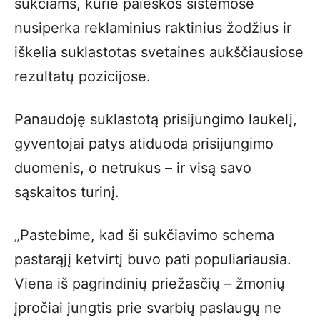
sukčiams, kurie paieškos sistemose
nusiperka reklaminius raktinius žodžius ir
iškelia suklastotas svetaines aukščiausiose
rezultatų pozicijose.
Panaudoję suklastotą prisijungimo laukelį,
gyventojai patys atiduoda prisijungimo
duomenis, o netrukus – ir visą savo
sąskaitos turinį.
„Pastebime, kad ši sukčiavimo schema
pastarąjį ketvirtį buvo pati populiariausia.
Viena iš pagrindinių priežasčių – žmonių
įpročiai jungtis prie svarbių paslaugų ne