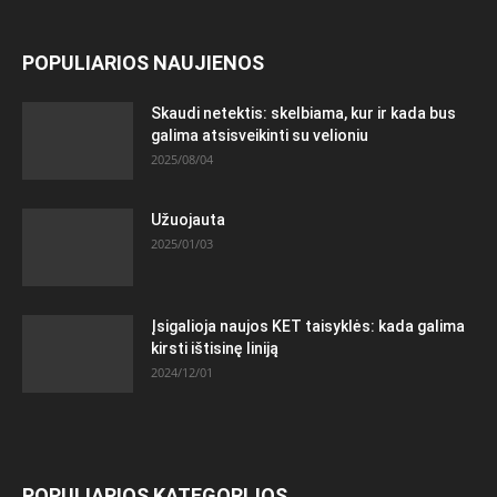
POPULIARIOS NAUJIENOS
Skaudi netektis: skelbiama, kur ir kada bus
galima atsisveikinti su velioniu
2025/08/04
Užuojauta
2025/01/03
Įsigalioja naujos KET taisyklės: kada galima
kirsti ištisinę liniją
2024/12/01
POPULIARIOS KATEGORIJOS