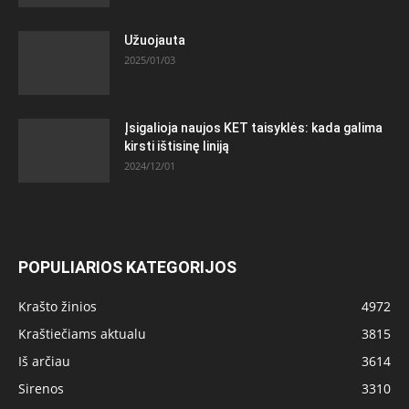
Užuojauta
2025/01/03
Įsigalioja naujos KET taisyklės: kada galima
kirsti ištisinę liniją
2024/12/01
POPULIARIOS KATEGORIJOS
Krašto žinios
4972
Kraštiečiams aktualu
3815
Iš arčiau
3614
Sirenos
3310