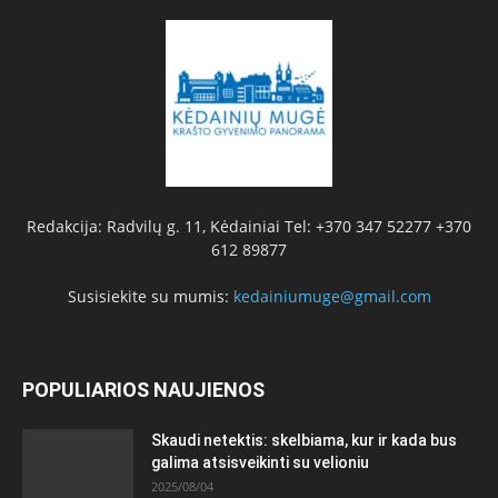
Redakcija: Radvilų g. 11, Kėdainiai Tel: +370 347 52277 +370
612 89877
Susisiekite su mumis:
kedainiumuge@gmail.com
POPULIARIOS NAUJIENOS
Skaudi netektis: skelbiama, kur ir kada bus
galima atsisveikinti su velioniu
2025/08/04