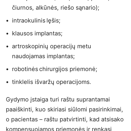
čiurnos, alkūnės, riešo sąnario);
intraokulinis lęšis;
klausos implantas;
artroskopinių operacijų metu
naudojamas implantas;
robotinės chirurgijos priemonė;
tinklelis išvaržų operacijoms.
Gydymo įstaiga turi raštu suprantamai
paaiškinti, kuo skiriasi siūlomi pasirinkimai,
o pacientas – raštu patvirtinti, kad atsisako
kompensuojamos priemonės ir renkasi