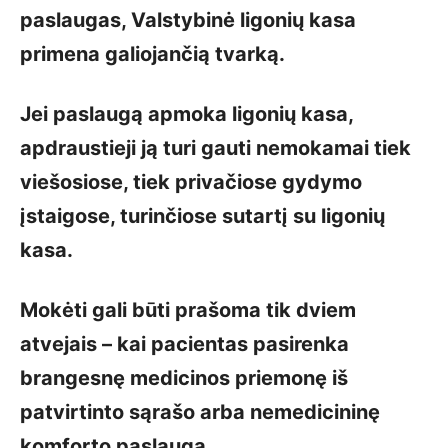
paslaugas, Valstybinė ligonių kasa
primena galiojančią tvarką.
Jei paslaugą apmoka ligonių kasa,
apdraustieji ją turi gauti nemokamai tiek
viešosiose, tiek privačiose gydymo
įstaigose, turinčiose sutartį su ligonių
kasa.
Mokėti gali būti prašoma tik dviem
atvejais – kai pacientas pasirenka
brangesnę medicinos priemonę iš
patvirtinto sąrašo arba nemedicininę
komforto paslaugą.