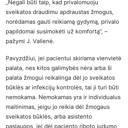
„Negali būti taip, kad privalomuoju
sveikatos draudimu apdraustas žmogus,
norėdamas gauti reikiamą gydymą, privalo
papildomai susimokėti už komfortą“, –
pažymi J. Valienė.
Pavyzdžiui, jei pacientui skiriama vienvietė
palata, nes kitos galimybės nėra arba ši
palata žmogui reikalinga dėl jo sveikatos
būklės ar infekcijų kontrolės, tai ji turi būti
nemokama. Nemokamas yra ir individualus
maitinimas, jeigu jo reikia dėl žmogaus
sveikatos būklės, arba asistento
paslaugos, jei dėl paciento riboto judumo