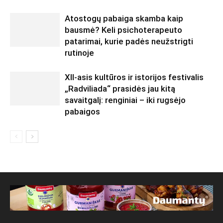
Atostogų pabaiga skamba kaip
bausmė? Keli psichoterapeuto
patarimai, kurie padės neužstrigti
rutinoje
XII-asis kultūros ir istorijos festivalis
„Radviliada“ prasidės jau kitą
savaitgalį: renginiai – iki rugsėjo
pabaigos