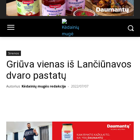
Sirenos
Griūva vienas iš Lančiūnavos
dvaro pastatų
Autorius
Kėdainių mugės redakcija
-
2022/07/07
Facebook
Email