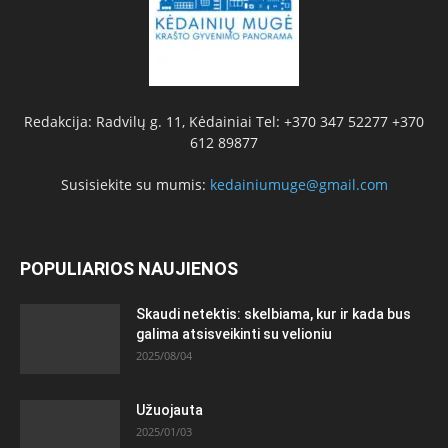
Redakcija: Radvilų g. 11, Kėdainiai Tel: +370 347 52277 +370
612 89877
Susisiekite su mumis:
kedainiumuge@gmail.com
POPULIARIOS NAUJIENOS
Skaudi netektis: skelbiama, kur ir kada bus
galima atsisveikinti su velioniu
2025/08/04
Užuojauta
2025/01/03