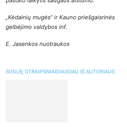
pastato laikytis saugaus atstumo.
„Kėdainių mugės“ ir Kauno priešgaisrinės
gelbėjimo valdybos inf.
E. Jasenkos nuotraukos
SUSIJĘ STRAIPSNIAI
DAUGIAU IŠ AUTORIAUS