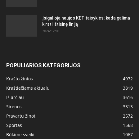
Įsigalioja naujos KET taisyklės: kada galima
kirsti ištisinę liniją
2024/12/01
POPULIARIOS KATEGORIJOS
Krašto žinios
4972
Kraštiečiams aktualu
3819
Iš arčiau
3616
Sirenos
3313
Pravartu žinoti
2572
Sportas
1568
Būkime sveiki
1067