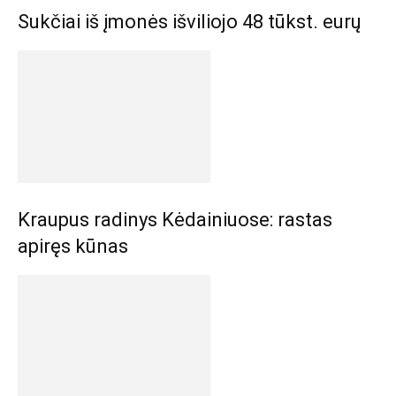
Sukčiai iš įmonės išviliojo 48 tūkst. eurų
Kraupus radinys Kėdainiuose: rastas
apiręs kūnas