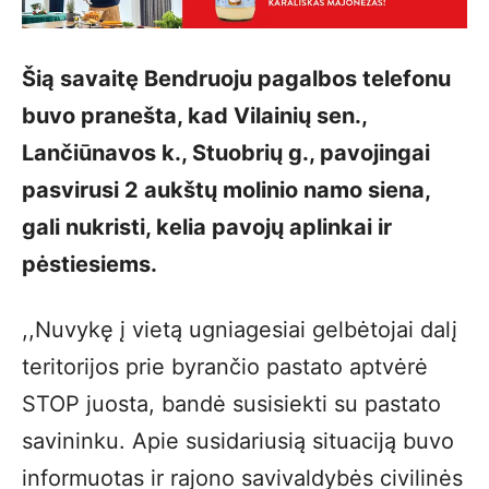
Šią savaitę Bendruoju pagalbos telefonu
buvo pranešta, kad Vilainių sen.,
Lančiūnavos k., Stuobrių g., pavojingai
pasvirusi 2 aukštų molinio namo siena,
gali nukristi, kelia pavojų aplinkai ir
pėstiesiems.
,,Nuvykę į vietą ugniagesiai gelbėtojai dalį
teritorijos prie byrančio pastato aptvėrė
STOP juosta, bandė susisiekti su pastato
savininku. Apie susidariusią situaciją buvo
informuotas ir rajono savivaldybės civilinės