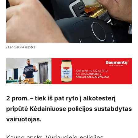
(Asociatyvi nuotr.)
2 prom. – tiek iš pat ryto į alkotesterį
pripūtė Kėdainiuose policijos sustabdytas
vairuotojas.
Kauno apskr. Vyriausiojo policijos