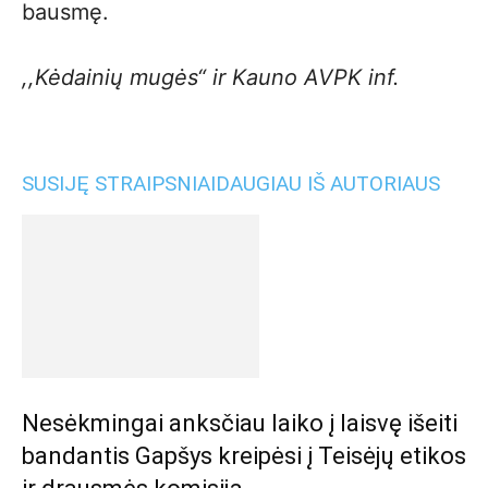
bausmę.
,,Kėdainių mugės“ ir Kauno AVPK inf.
SUSIJĘ STRAIPSNIAI
DAUGIAU IŠ AUTORIAUS
Nesėkmingai anksčiau laiko į laisvę išeiti
bandantis Gapšys kreipėsi į Teisėjų etikos