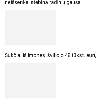
neišsenka: stebina radinių gausa
Sukčiai iš įmonės išviliojo 48 tūkst. eurų