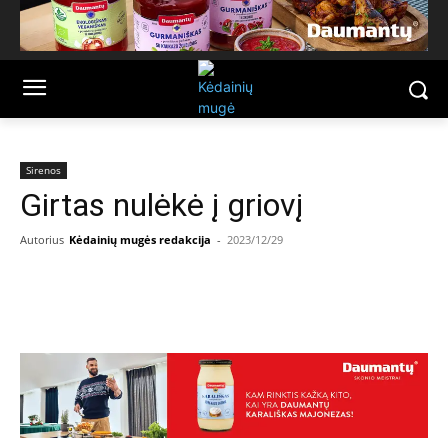
Sirenos
Girtas nulėkė į griovį
Autorius
Kėdainių mugės redakcija
-
2023/12/29
Facebook
Email