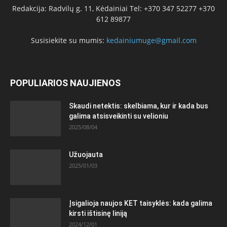
Redakcija: Radvilų g. 11, Kėdainiai Tel: +370 347 52277 +370
612 89877
Susisiekite su mumis:
kedainiumuge@gmail.com
POPULIARIOS NAUJIENOS
Skaudi netektis: skelbiama, kur ir kada bus
galima atsisveikinti su velioniu
2025/08/04
Užuojauta
2025/01/03
Įsigalioja naujos KET taisyklės: kada galima
kirsti ištisinę liniją
2024/12/01