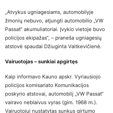
„Atvykus ugniagesiams, automobilyje
žmonių nebuvo, atjungti automobilio „VW
Passat“ akumuliatoriai. Įvykio vietoje buvo
policijos ekipažas“, – praneša ugniagesių
atstovė spaudai Džiuginta Vaitkevičienė.
Vairuotojas – sunkiai apgirtęs
Kaip informavo Kauno apskr. Vyriausiojo
policijos komisariato Komunikacijos
poskyrio atstovai, automobilį „VW Passat“
vairavo neblaivus vyras (gim. 1968 m.).
Vairuotojui nustatytas sunkus girtumo