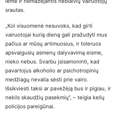
lėmė ir nemažėjantis neblaivių vairuotojų
srautas.
„Kol visuomenė nesuvoks, kad girti
vairuotojai kurią dieną gali pražudyti mus
pačius ar mūsų artimuosius, ir toleruos
apsvaigusių asmenų dalyvavimą eisme,
nieko nebus. Svarbu įsisamoninti, kad
pavartojus alkoholio ar psichotropinių
medžiagų nevalia sėsti prie vairo.
Išsikviesti taksi ar pavežėją bus ir pigiau, ir
nekils skaudžių pasekmių“, – teigia kelių
policijos pareigūnai.