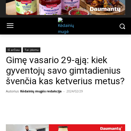
Iš arčiau
Tai įdomu
Gimę vasario 29-ąją: kiek
gyventojų savo gimtadienius
švenčia kas ketverius metus?
Autorius
Kėdainių mugės redakcija
-
2024/02/29
Facebook
Email