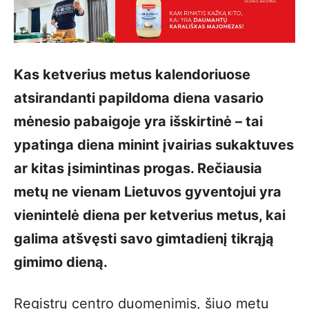
Kas ketverius metus kalendoriuose
atsirandanti papildoma diena vasario
mėnesio pabaigoje yra išskirtinė – tai
ypatinga diena minint įvairias sukaktuves
ar kitas įsimintinas progas. Rečiausia
metų ne vienam Lietuvos gyventojui yra
vienintelė diena per ketverius metus, kai
galima atšvęsti savo gimtadienį tikrąją
gimimo dieną.
Registrų centro duomenimis, šiuo metu