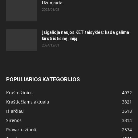
Užuojauta
2025/01/03
Įsigalioja naujos KET taisyklės: kada galima
kirsti ištisinę liniją
2024/12/01
POPULIARIOS KATEGORIJOS
Krašto žinios
4972
Kraštiečiams aktualu
3821
Iš arčiau
3618
Sirenos
3314
Pravartu žinoti
2574