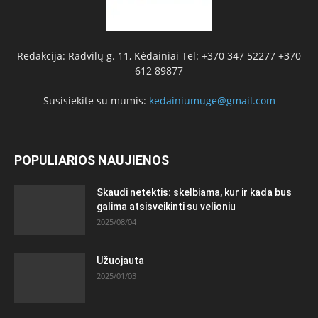
Redakcija: Radvilų g. 11, Kėdainiai Tel: +370 347 52277 +370
612 89877
Susisiekite su mumis:
kedainiumuge@gmail.com
POPULIARIOS NAUJIENOS
Skaudi netektis: skelbiama, kur ir kada bus
galima atsisveikinti su velioniu
2025/08/04
Užuojauta
2025/01/03