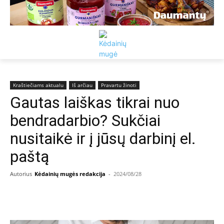
Kraštiečiams aktualu
Iš arčiau
Pravartu žinoti
Gautas laiškas tikrai nuo
bendradarbio? Sukčiai
nusitaikė ir į jūsų darbinį el.
paštą
Autorius
Kėdainių mugės redakcija
-
2024/08/28
Facebook
Email