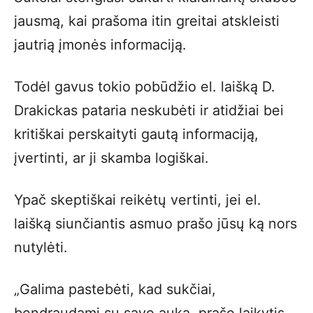
jausmą, kai prašoma itin greitai atskleisti
jautrią įmonės informaciją.
Todėl gavus tokio pobūdžio el. laišką D.
Drakickas pataria neskubėti ir atidžiai bei
kritiškai perskaityti gautą informaciją,
įvertinti, ar ji skamba logiškai.
Ypač skeptiškai reikėtų vertinti, jei el.
laišką siunčiantis asmuo prašo jūsų ką nors
nutylėti.
„Galima pastebėti, kad sukčiai,
bendraudami su savo auka, prašo laikytis