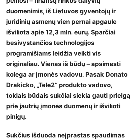
pelnosi – finansų rinkos dalyvių
duomenimis, iš Lietuvos gyventojų ir
juridinių asmenų vien pernai apgaule
išviliota apie 12,3 mln. eurų. Sparčiai
besivystančios technologijos
programišiams leidžia veikti vis
originaliau. Vienas iš būdų – apsimesti
kolega ar įmonės vadovu.
Pasak Donato
Drakicko, „Tele2“ produkto vadovo,
tokiais būdais sukčiai siekia gauti prieigą
prie jautrių įmonės duomenų ir išvilioti
pinigų.
Sukčius išduoda neįprastas spaudimas