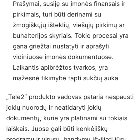
Prašymai, susiję su įmonės finansais ir
pirkimais, turi būti derinami su
žmogiškųjų išteklių, viešųjų pirkimų ar
buhalterijos skyriais. Tokie procesai yra
gana griežtai nustatyti ir aprašyti
vidiniuose įmonės dokumentuose.
Laikantis apibrėžtos tvarkos, yra
mažesnė tikimybė tapti sukčių auka.
„Tele2“ produkto vadovas pataria nespausti
jokių nuorodų ir neatidaryti jokių
dokumentų, kurie yra platinami su tokiais
laiškais. Juose gali būti kenkėjiškų
programų ir virusų, bandymų išvilioti jūsų