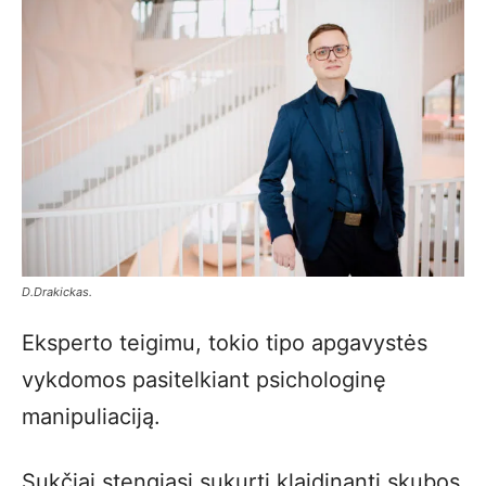
D.Drakickas
.
Eksperto teigimu, tokio tipo apgavystės
vykdomos pasitelkiant psichologinę
manipuliaciją.
Sukčiai stengiasi sukurti klaidinantį skubos