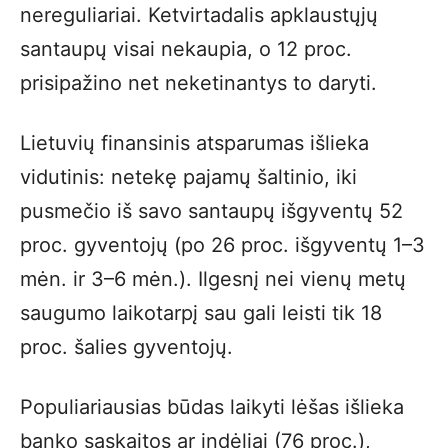
nereguliariai. Ketvirtadalis apklaustųjų
santaupų visai nekaupia, o 12 proc.
prisipažino net neketinantys to daryti.
Lietuvių finansinis atsparumas išlieka
vidutinis: netekę pajamų šaltinio, iki
pusmečio iš savo santaupų išgyventų 52
proc. gyventojų (po 26 proc. išgyventų 1–3
mėn. ir 3–6 mėn.). Ilgesnį nei vienų metų
saugumo laikotarpį sau gali leisti tik 18
proc. šalies gyventojų.
Populiariausias būdas laikyti lėšas išlieka
banko sąskaitos ar indėliai (76 proc.),