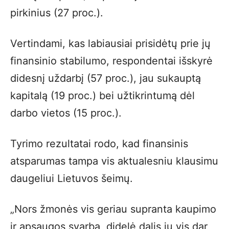
pirkinius (27 proc.).
Vertindami, kas labiausiai prisidėtų prie jų
finansinio stabilumo, respondentai išskyrė
didesnį uždarbį (57 proc.), jau sukauptą
kapitalą (19 proc.) bei užtikrintumą dėl
darbo vietos (15 proc.).
Tyrimo rezultatai rodo, kad finansinis
atsparumas tampa vis aktualesniu klausimu
daugeliui Lietuvos šeimų.
„Nors žmonės vis geriau supranta kaupimo
ir apsaugos svarbą, didelė dalis jų vis dar