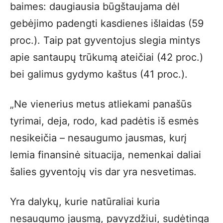
baimes: daugiausia būgštaujama dėl
gebėjimo padengti kasdienes išlaidas (59
proc.). Taip pat gyventojus slegia mintys
apie santaupų trūkumą ateičiai (42 proc.)
bei galimus gydymo kaštus (41 proc.).
„Ne vienerius metus atliekami panašūs
tyrimai, deja, rodo, kad padėtis iš esmės
nesikeičia – nesaugumo jausmas, kurį
lemia finansinė situacija, nemenkai daliai
šalies gyventojų vis dar yra nesvetimas.
Yra dalykų, kurie natūraliai kuria
nesaugumo jausmą, pavyzdžiui, sudėtinga