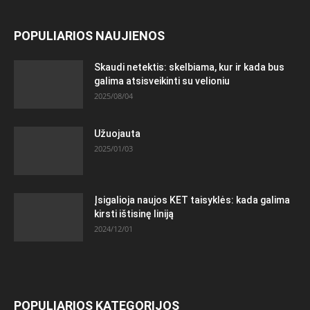
POPULIARIOS NAUJIENOS
Skaudi netektis: skelbiama, kur ir kada bus
galima atsisveikinti su velioniu
2025/08/04
Užuojauta
2025/01/03
Įsigalioja naujos KET taisyklės: kada galima
kirsti ištisinę liniją
2024/12/01
POPULIARIOS KATEGORIJOS