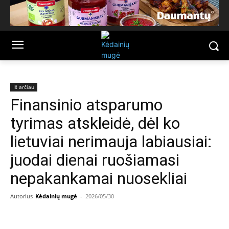
Iš arčiau
Finansinio atsparumo
tyrimas atskleidė, dėl ko
lietuviai nerimauja labiausiai:
juodai dienai ruošiamasi
nepakankamai nuosekliai
Autorius
Kėdainių mugė
-
2026/05/30
Facebook
Email