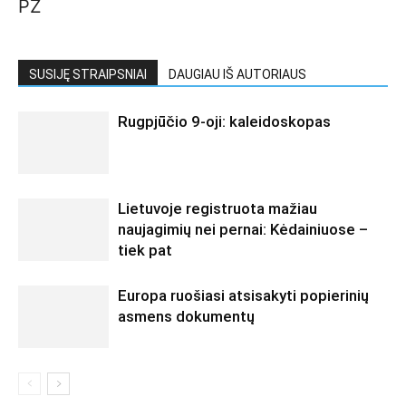
PŽ
SUSIJĘ STRAIPSNIAI
DAUGIAU IŠ AUTORIAUS
Rugpjūčio 9-oji: kaleidoskopas
Lietuvoje registruota mažiau
naujagimių nei pernai: Kėdainiuose –
tiek pat
Europa ruošiasi atsisakyti popierinių
asmens dokumentų