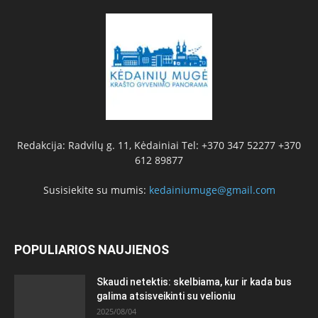
Redakcija: Radvilų g. 11, Kėdainiai Tel: +370 347 52277 +370
612 89877
Susisiekite su mumis:
kedainiumuge@gmail.com
POPULIARIOS NAUJIENOS
Skaudi netektis: skelbiama, kur ir kada bus
galima atsisveikinti su velioniu
2025/08/04