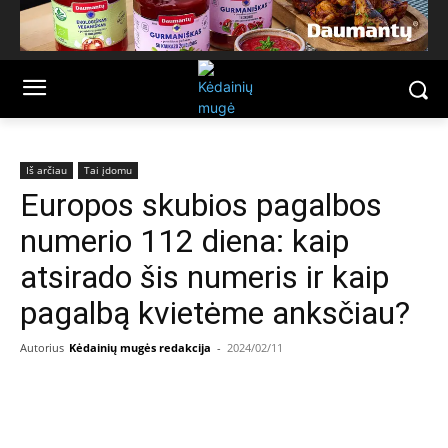
Iš arčiau
Tai įdomu
Europos skubios pagalbos
numerio 112 diena: kaip
atsirado šis numeris ir kaip
pagalbą kvietėme anksčiau?
Autorius
Kėdainių mugės redakcija
-
2024/02/11
Facebook
Email