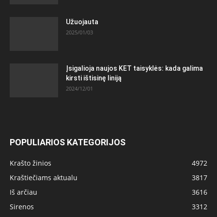
Užuojauta
2025/01/03
Įsigalioja naujos KET taisyklės: kada galima
kirsti ištisinę liniją
2024/12/01
POPULIARIOS KATEGORIJOS
Krašto žinios
4972
Kraštiečiams aktualu
3817
Iš arčiau
3616
Sirenos
3312