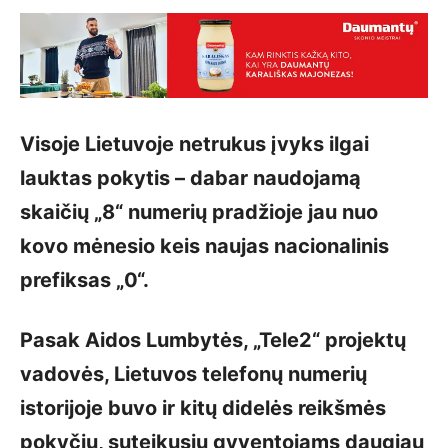
Visoje Lietuvoje netrukus įvyks ilgai
lauktas pokytis – dabar naudojamą
skaičių „8“ numerių pradžioje jau nuo
kovo mėnesio keis naujas nacionalinis
prefiksas „0“.
Pasak Aidos Lumbytės, „Tele2“ projektų
vadovės, Lietuvos telefonų numerių
istorijoje buvo ir kitų didelės reikšmės
pokyčių, suteikusių gyventojams daugiau