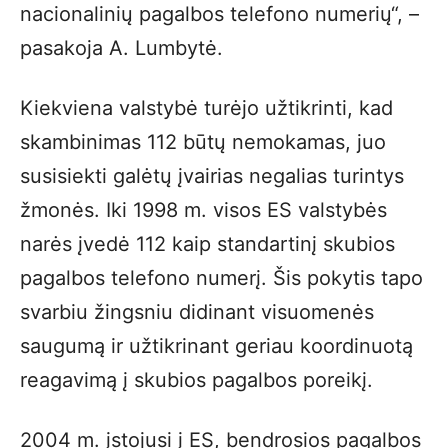
nacionalinių pagalbos telefono numerių“, –
pasakoja A. Lumbytė.
Kiekviena valstybė turėjo užtikrinti, kad
skambinimas 112 būtų nemokamas, juo
susisiekti galėtų įvairias negalias turintys
žmonės. Iki 1998 m. visos ES valstybės
narės įvedė 112 kaip standartinį skubios
pagalbos telefono numerį. Šis pokytis tapo
svarbiu žingsniu didinant visuomenės
saugumą ir užtikrinant geriau koordinuotą
reagavimą į skubios pagalbos poreikį.
2004 m. įstojusi į ES, bendrosios pagalbos