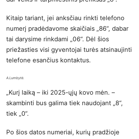
Kitaip tariant, jei anksčiau rinkti telefono
numerį pradėdavome skaičiais „86“, dabar
tai darysime rinkdami „06“. Dėl šios
priežasties visi gyventojai turės atsinaujinti
telefone esančius kontaktus.
A.Lumbytė.
„Kurį laiką – iki 2025-ųjų kovo mėn. –
skambinti bus galima tiek naudojant „8“,
tiek „0“.
Po šios datos numeriai, kurių pradžioje