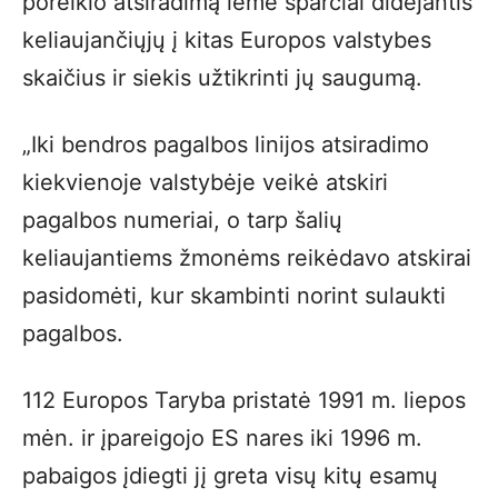
poreikio atsiradimą lėmė sparčiai didėjantis
keliaujančiųjų į kitas Europos valstybes
skaičius ir siekis užtikrinti jų saugumą.
„Iki bendros pagalbos linijos atsiradimo
kiekvienoje valstybėje veikė atskiri
pagalbos numeriai, o tarp šalių
keliaujantiems žmonėms reikėdavo atskirai
pasidomėti, kur skambinti norint sulaukti
pagalbos.
112 Europos Taryba pristatė 1991 m. liepos
mėn. ir įpareigojo ES nares iki 1996 m.
pabaigos įdiegti jį greta visų kitų esamų