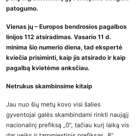
patogumo.
Vienas jų – Europos bendrosios pagalbos
linijos 112 atsiradimas. Vasario 11 d.
minima šio numerio diena, tad ekspertė
kviečia prisiminti, kaip jis atsirado ir kaip
pagalbą kvietėme anksčiau.
Netrukus skambinsime kitaip
Jau nuo šių metų kovo visi šalies
gyventojai galės skambindami rinkti naująjį
nacionalinį prefiksą „0“, tačiau kurį laiką vis
dar veiks ir tarpmiestinis prefiksas „8“.