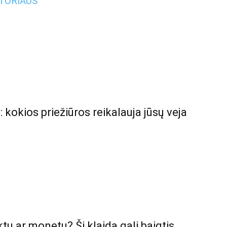
UTORIAUS
: kokios priežiūros reikalauja jūsų veja
ktų ar monetų? Ši klaida gali baigtis