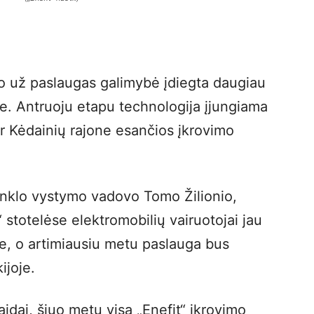
mo už paslaugas galimybė įdiegta daugiau
je. Antruoju etapu technologija įjungiama
– ir Kėdainių rajone esančios įkrovimo
tinklo vystymo vadovo Tomo Žilionio,
“ stotelėse elektromobilių vairuotojai jau
joje, o artimiausiu metu paslauga bus
ijoje.
idai, šiuo metu visą „Enefit“ įkrovimo