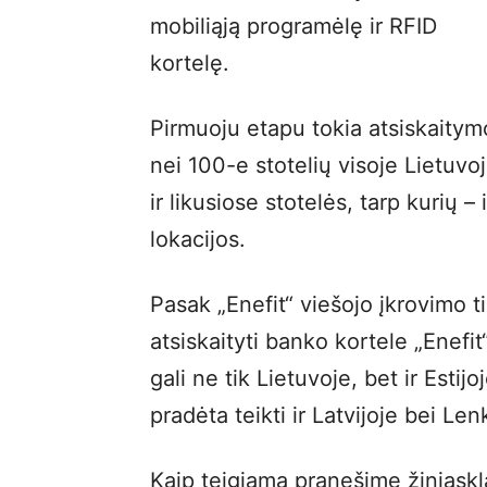
mobiliąją programėlę ir RFID
kortelę.
Pirmuoju etapu tokia atsiskaity
nei 100-e stotelių visoje Lietuvo
ir likusiose stotelės, tarp kurių 
lokacijos.
Pasak „Enefit“ viešojo įkrovimo 
atsiskaityti banko kortele „Enefit
gali ne tik Lietuvoje, bet ir Esti
pradėta teikti ir Latvijoje bei Lenk
Kaip teigiama pranešime žiniaskla