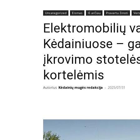
Uncategorized
Eismas
Iš arčiau
Pravartu žinoti
Vers
Elektromobilių v
Kėdainiuose – ga
įkrovimo stotelė
kortelėmis
Autorius
Kėdainių mugės redakcija
-
2025/07/31
Facebook
E
Dalintis