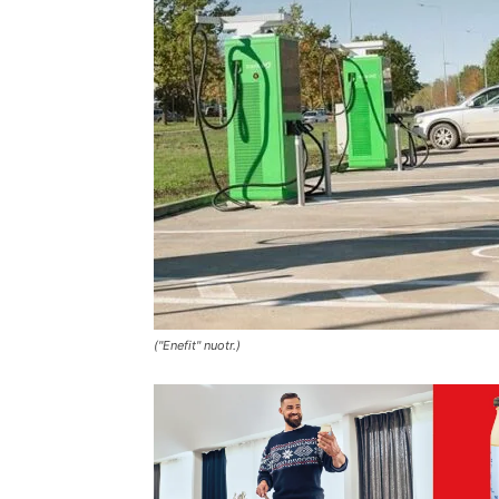
("Enefit" nuotr.)