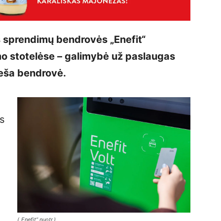
os sprendimų bendrovės „Enefit“
mo stotelėse – galimybė už paslaugas
neša bendrovė.
s
(„Enefit” nuotr.)