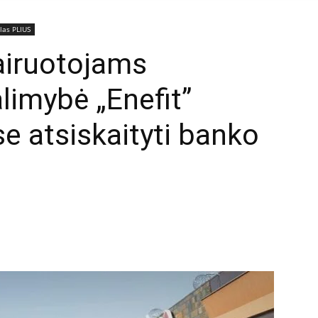
las PLIUS
airuotojams
limybė „Enefit”
se atsiskaityti banko
mail