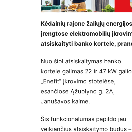
Kėdainių rajone žaliųjų energij
įrengtose elektromobilių įkrovi
atsiskaityti banko kortele, pra
Nuo šiol atsiskaitymas banko
kortele galimas 22 ir 47 kW galio
„Enefit“ įkrovimo stotelėse,
esančiose Ąžuolyno g. 2A,
Janušavos kaime.
Šis funkcionalumas papildo jau
veikiančius atsiskaitymo būdus –