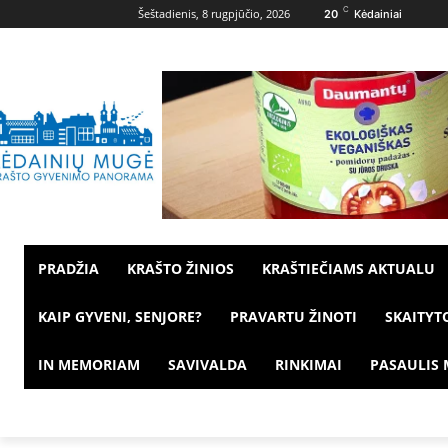
C
Šeštadienis, 8 rugpjūčio, 2026
20
Kėdainiai
PRADŽIA
KRAŠTO ŽINIOS
KRAŠTIEČIAMS AKTUALU
KAIP GYVENI, SENJORE?
PRAVARTU ŽINOTI
SKAITYT
IN MEMORIAM
SAVIVALDA
RINKIMAI
PASAULIS