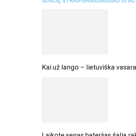
SUSIJĘ STRAIPSNIAI
DAUGIAU IŠ A
Kai už lango – lietuviška vasara
Laikote senas baterijas šalia ra