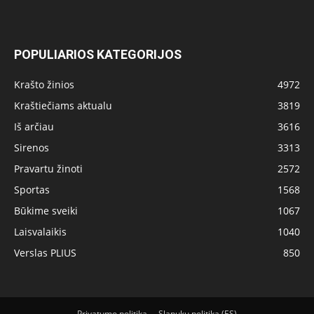
POPULIARIOS KATEGORIJOS
Krašto žinios
4972
Kraštiečiams aktualu
3819
Iš arčiau
3616
Sirenos
3313
Pravartu žinoti
2572
Sportas
1568
Būkime sveiki
1067
Laisvalaikis
1040
Verslas PLIUS
850
Privatumo politika
Slapukų politika (ES)