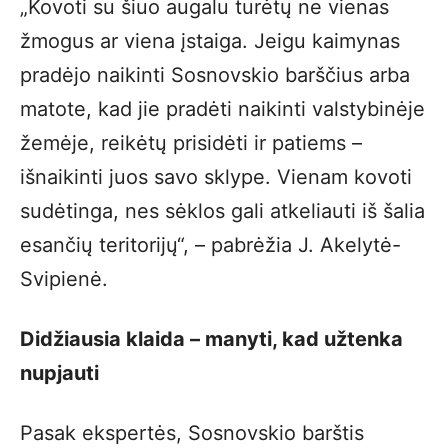
„Kovoti su šiuo augalu turėtų ne vienas
žmogus ar viena įstaiga. Jeigu kaimynas
pradėjo naikinti Sosnovskio barščius arba
matote, kad jie pradėti naikinti valstybinėje
žemėje, reikėtų prisidėti ir patiems –
išnaikinti juos savo sklype. Vienam kovoti
sudėtinga, nes sėklos gali atkeliauti iš šalia
esančių teritorijų“, – pabrėžia J. Akelytė-
Svipienė.
Didžiausia klaida – manyti, kad užtenka
nupjauti
Pasak ekspertės, Sosnovskio barštis