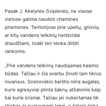
Pasak J. Akelytės-Svipienės, ne visose
vietose galima naudoti chemines
priemones. Teritorijose prie upelių, griovių
ar kitų vandens telkinių herbicidai
draudžiami, todėl ten tenka dirbti
rankomis.
„Prie vandens telkinių naudojamas kasimo
būdas. Tačiau ir čia svarbu žinoti tam tikrus
niuansus. Sosnovskio barštis nėra augalas,
kuris agresyviai plinta šaknų atžalomis kaip
kai kurie krūmai. Tačiau jei nukertamas tik
stiebas ar nupjaunami lapai, o šaknis lieka