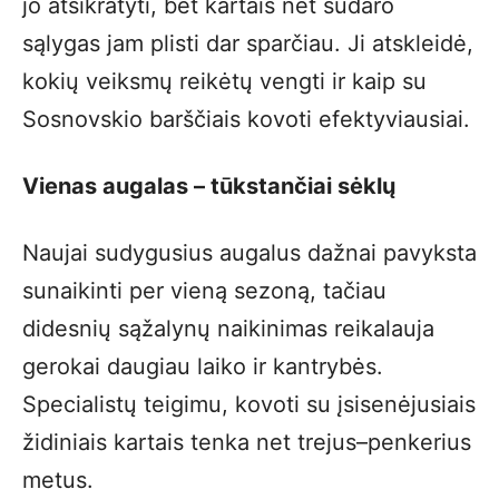
jo atsikratyti, bet kartais net sudaro
sąlygas jam plisti dar sparčiau. Ji atskleidė,
kokių veiksmų reikėtų vengti ir kaip su
Sosnovskio barščiais kovoti efektyviausiai.
Vienas augalas – tūkstančiai sėklų
Naujai sudygusius augalus dažnai pavyksta
sunaikinti per vieną sezoną, tačiau
didesnių sąžalynų naikinimas reikalauja
gerokai daugiau laiko ir kantrybės.
Specialistų teigimu, kovoti su įsisenėjusiais
židiniais kartais tenka net trejus–penkerius
metus.