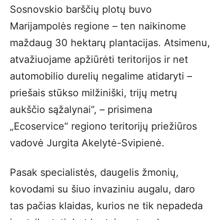
Sosnovskio barščių plotų buvo
Marijampolės regione – ten naikinome
maždaug 30 hektarų plantacijas. Atsimenu,
atvažiuojame apžiūrėti teritorijos ir net
automobilio durelių negalime atidaryti –
priešais stūkso milžiniški, trijų metrų
aukščio sąžalynai“, – prisimena
„Ecoservice“ regiono teritorijų priežiūros
vadovė Jurgita Akelytė-Svipienė.
Pasak specialistės, daugelis žmonių,
kovodami su šiuo invaziniu augalu, daro
tas pačias klaidas, kurios ne tik nepadeda