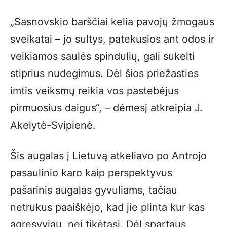
„Sasnovskio barščiai kelia pavojų žmogaus
sveikatai – jo sultys, patekusios ant odos ir
veikiamos saulės spindulių, gali sukelti
stiprius nudegimus. Dėl šios priežasties
imtis veiksmų reikia vos pastebėjus
pirmuosius daigus“, – dėmesį atkreipia J.
Akelytė-Svipienė.
Šis augalas į Lietuvą atkeliavo po Antrojo
pasaulinio karo kaip perspektyvus
pašarinis augalas gyvuliams, tačiau
netrukus paaiškėjo, kad jie plinta kur kas
agresyviau, nei tikėtasi. Dėl spartaus