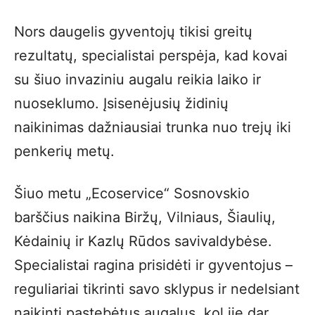
Nors daugelis gyventojų tikisi greitų
rezultatų, specialistai perspėja, kad kovai
su šiuo invaziniu augalu reikia laiko ir
nuoseklumo. Įsisenėjusių židinių
naikinimas dažniausiai trunka nuo trejų iki
penkerių metų.
Šiuo metu „Ecoservice“ Sosnovskio
barščius naikina Biržų, Vilniaus, Šiaulių,
Kėdainių ir Kazlų Rūdos savivaldybėse.
Specialistai ragina prisidėti ir gyventojus –
reguliariai tikrinti savo sklypus ir nedelsiant
naikinti pastebėtus augalus, kol jie dar