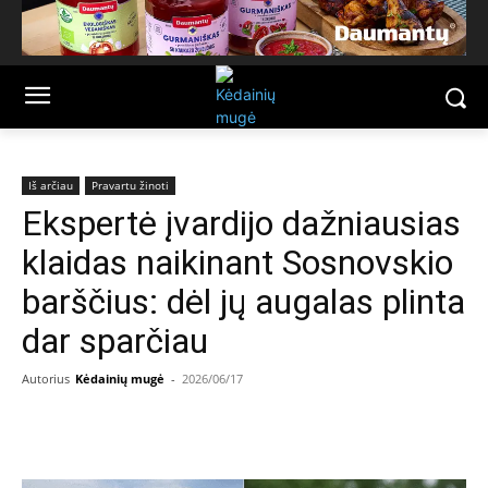
Iš arčiau
Pravartu žinoti
Ekspertė įvardijo dažniausias
klaidas naikinant Sosnovskio
barščius: dėl jų augalas plinta
dar sparčiau
Autorius
Kėdainių mugė
-
2026/06/17
Facebook
Email