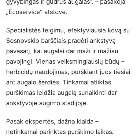
gyvybingas ir gudrus augalas“, – pasakoja
„Ecoservice“ atstovė.
Specialistės teigimu, efektyviausia kovą su
Sosnovskio barščiais pradėti ankstyvą
pavasarį, kai augalai dar maži ir mažiau
pavojingi. Vienas veiksmingiausių būdų –
herbicidų naudojimas, purškiant juos tiesiai
ant augalo šerdies. Tinkamai atliktas
purškimas leidžia augalą sunaikinti dar
ankstyvoje augimo stadijoje.
Pasak ekspertės, dažna klaida –
netinkamai parinktas purškimo laikas.