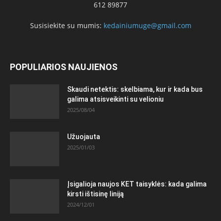
612 89877
Susisiekite su mumis:
kedainiumuge@gmail.com
POPULIARIOS NAUJIENOS
Skaudi netektis: skelbiama, kur ir kada bus
galima atsisveikinti su velioniu
2025/08/04
Užuojauta
2025/01/03
Įsigalioja naujos KET taisyklės: kada galima
kirsti ištisinę liniją
2024/12/01