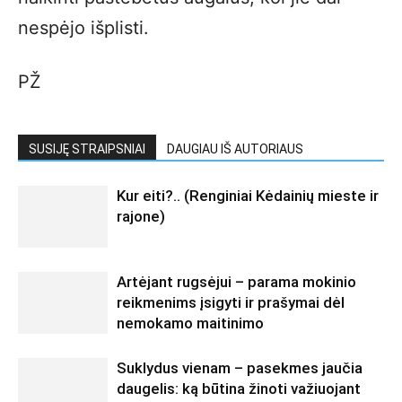
nespėjo išplisti.
PŽ
SUSIJĘ STRAIPSNIAI
DAUGIAU IŠ AUTORIAUS
Kur eiti?.. (Renginiai Kėdainių mieste ir
rajone)
Artėjant rugsėjui – parama mokinio
reikmenims įsigyti ir prašymai dėl
nemokamo maitinimo
Suklydus vienam – pasekmes jaučia
daugelis: ką būtina žinoti važiuojant