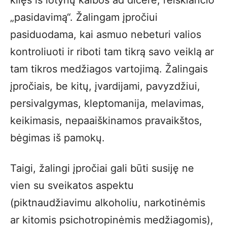
kilęs iš lotynų kalbos ad dicere, reiškiančio
„pasidavimą“. Žalingam įpročiui
pasiduodama, kai asmuo nebeturi valios
kontroliuoti ir riboti tam tikrą savo veiklą ar
tam tikros medžiagos vartojimą. Žalingais
įpročiais, be kitų, įvardijami, pavyzdžiui,
persivalgymas, kleptomanija, melavimas,
keikimasis, nepaaiškinamos pravaikštos,
bėgimas iš pamokų.
Taigi, žalingi įpročiai gali būti susiję ne
vien su sveikatos aspektu
(piktnaudžiavimu alkoholiu, narkotinėmis
ar kitomis psichotropinėmis medžiagomis),