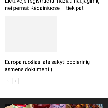
Lietuvoje registruota mažiau naujagimių
nei pernai: Kėdainiuose – tiek pat
Europa ruošiasi atsisakyti popierinių
asmens dokumentų