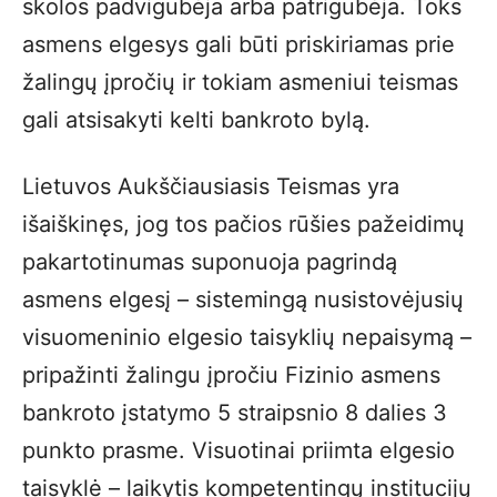
skolos padvigubėja arba patrigubėja. Toks
asmens elgesys gali būti priskiriamas prie
žalingų įpročių ir tokiam asmeniui teismas
gali atsisakyti kelti bankroto bylą.
Lietuvos Aukščiausiasis Teismas yra
išaiškinęs, jog tos pačios rūšies pažeidimų
pakartotinumas suponuoja pagrindą
asmens elgesį – sistemingą nusistovėjusių
visuomeninio elgesio taisyklių nepaisymą –
pripažinti žalingu įpročiu Fizinio asmens
bankroto įstatymo 5 straipsnio 8 dalies 3
punkto prasme. Visuotinai priimta elgesio
taisyklė – laikytis kompetentingų institucijų