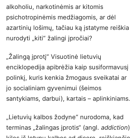
alkoholiu, narkotinėmis ar kitomis
psichotropinėmis medžiagomis, ar dėl
azartinių lošimų, tačiau ką įstatyme reiškia
nurodyti „kiti“ žalingi įpročiai?
„Žalingą įprotį“ Visuotinė lietuvių
enciklopedija apibrėžia kaip susiformavusį
polinkį, kuris kenkia žmogaus sveikatai ar
jo socialiniam gyvenimui (šeimos
santykiams, darbui), kartais – aplinkiniams.
„Lietuvių kalbos žodyne“ nurodoma, kad
terminas „žalingas įprotis“ (angl.
addiction
)