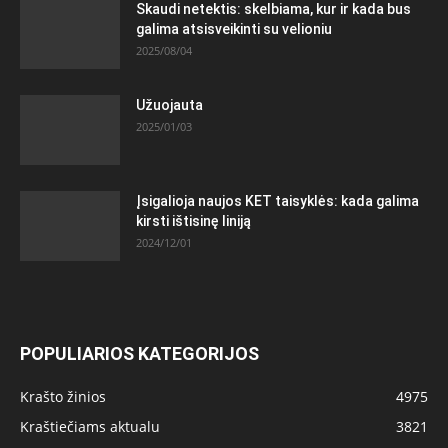
Skaudi netektis: skelbiama, kur ir kada bus
galima atsisveikinti su velioniu
2025/08/04
Užuojauta
2025/01/03
Įsigalioja naujos KET taisyklės: kada galima
kirsti ištisinę liniją
2024/12/01
POPULIARIOS KATEGORIJOS
Krašto žinios
4975
Kraštiečiams aktualu
3821