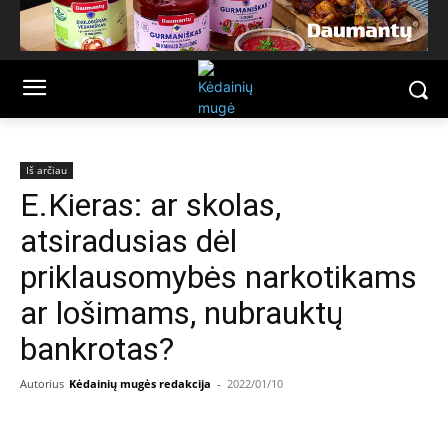
Iš arčiau
E.Kieras: ar skolas,
atsiradusias dėl
priklausomybės narkotikams
ar lošimams, nubrauktų
bankrotas?
Autorius
Kėdainių mugės redakcija
-
2022/01/10
Facebook
Email