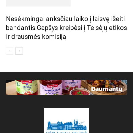
Nesėkmingai anksčiau laiko į laisvę išeiti
bandantis Gapšys kreipėsi į Teisėjų etikos
ir drausmės komisiją