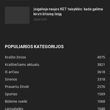
Įsigalioja naujos KET taisyklės: kada galima
kirsti ištisinę liniją
2024/12/01
POPULIARIOS KATEGORIJOS
Krašto žinios
4975
Kraštiečiams aktualu
3821
Iš arčiau
3618
Sirenos
3318
Pravartu žinoti
2576
Sportas
1569
Būkime sveiki
1068
Laisvalaikis
1040