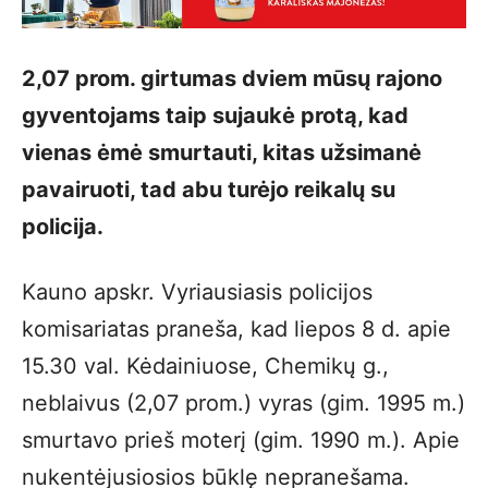
2,07 prom. girtumas dviem mūsų rajono
gyventojams taip sujaukė protą, kad
vienas ėmė smurtauti, kitas užsimanė
pavairuoti, tad abu turėjo reikalų su
policija.
Kauno apskr. Vyriausiasis policijos
komisariatas praneša, kad liepos 8 d. apie
15.30 val. Kėdainiuose, Chemikų g.,
neblaivus (2,07 prom.) vyras (gim. 1995 m.)
smurtavo prieš moterį (gim. 1990 m.). Apie
nukentėjusiosios būklę nepranešama.