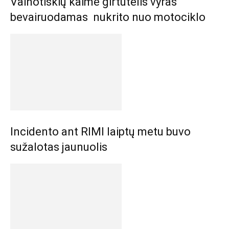
Vainotiškių kaime girtutėlis vyras
bevairuodamas nukrito nuo motociklo
Incidento ant RIMI laiptų metu buvo
sužalotas jaunuolis