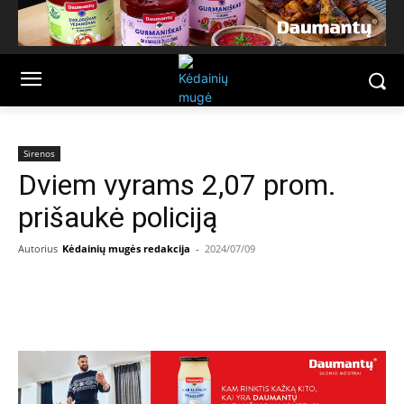
Sirenos
Dviem vyrams 2,07 prom.
prišaukė policiją
Autorius
Kėdainių mugės redakcija
-
2024/07/09
Facebook
Email