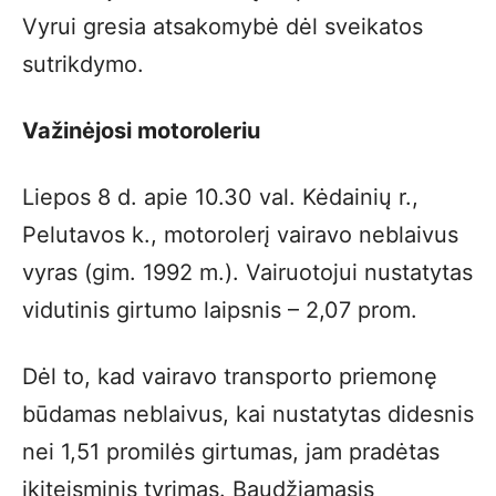
Vyrui gresia atsakomybė dėl sveikatos
sutrikdymo.
Važinėjosi motoroleriu
Liepos 8 d. apie 10.30 val. Kėdainių r.,
Pelutavos k., motorolerį vairavo neblaivus
vyras (gim. 1992 m.). Vairuotojui nustatytas
vidutinis girtumo laipsnis – 2,07 prom.
Dėl to, kad vairavo transporto priemonę
būdamas neblaivus, kai nustatytas didesnis
nei 1,51 promilės girtumas, jam pradėtas
ikiteisminis tyrimas. Baudžiamasis