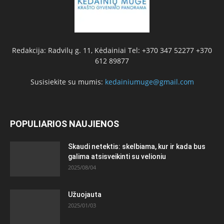
Redakcija: Radvilų g. 11, Kėdainiai Tel: +370 347 52277 +370
612 89877
Susisiekite su mumis:
kedainiumuge@gmail.com
POPULIARIOS NAUJIENOS
Skaudi netektis: skelbiama, kur ir kada bus
galima atsisveikinti su velioniu
2025/08/04
Užuojauta
2025/01/03