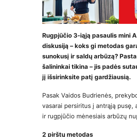
Rugpjūčio 3-iąją pasaulis mini A
diskusiją – koks gi metodas ga
sunokusį ir saldų arbūzą? Pasta
šalininkai tikina – jis padės su
jį išsirinksite patį gardžiausią.
Pasak Vaidos Budrienės, prekybos
vasarai persiritus į antrąją pusę,
ir rugpjūčio mėnesiais arbūzų nu
2 pirštų metodas