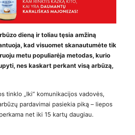
rbūzo dieną ir toliau tęsia amžiną
rantuoja, kad visuomet skanautumėte tik
ruoju metu populiarėja metodas, kurio
taupyti, nes kaskart perkant visą arbūzą,
 tinklo „Iki“ komunikacijos vadovės,
 arbūzų pardavimai pasiekia piką – liepos
perkama net iki 15 kartų daugiau.