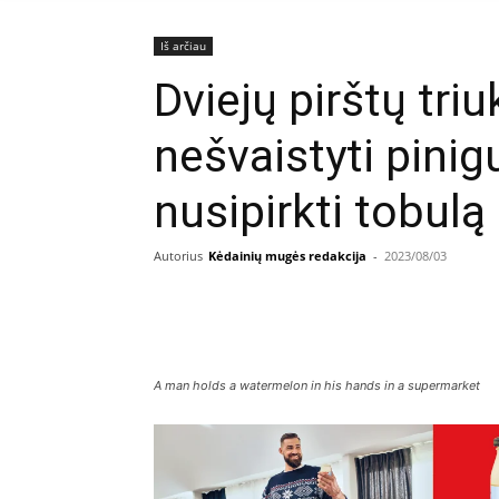
Iš arčiau
Dviejų pirštų tri
nešvaistyti pinig
nusipirkti tobulą
Autorius
Kėdainių mugės redakcija
-
2023/08/03
Facebook
E
Dalintis
A man holds a watermelon in his hands in a supermarket