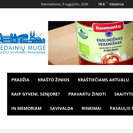
C
Sekmadienis, 9 rugpjūčio, 2026
19.6
Kėdainiai
PRADŽIA
KRAŠTO ŽINIOS
KRAŠTIEČIAMS AKTUALU
KAIP GYVENI, SENJORE?
PRAVARTU ŽINOTI
SKAITYT
IN MEMORIAM
SAVIVALDA
RINKIMAI
PASAULIS