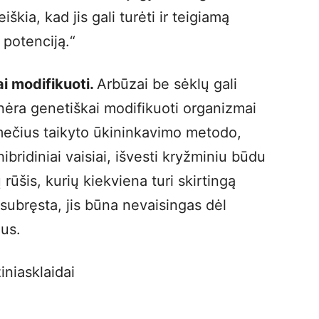
škia, kad jis gali turėti ir teigiamą
potenciją.“
ai modifikuoti.
Arbūzai be sėklų gali
 nėra genetiškai modifikuoti organizmai
tmečius taikyto ūkininkavimo metodo,
bridiniai vaisiai, išvesti kryžminiu būdu
rūšis, kurių kiekviena turi skirtingą
subręsta, jis būna nevaisingas dėl
us.
žiniasklaidai