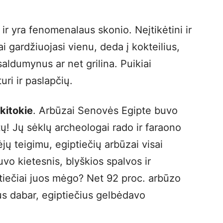
 ir yra fenomenalaus skonio. Neįtikėtini ir
i gardžiuojasi vienu, deda į kokteilius,
saldumynus ar net grilina. Puikiai
ri ir paslapčių.
kitokie
. Arbūzai Senovės Egipte buvo
ų! Jų sėklų archeologai rado ir faraono
ų teigimu, egiptiečių arbūzai visai
vo kietesnis, blyškios spalvos ir
tiečiai juos mėgo? Net 92 proc. arbūzo
mus dabar, egiptiečius gelbėdavo