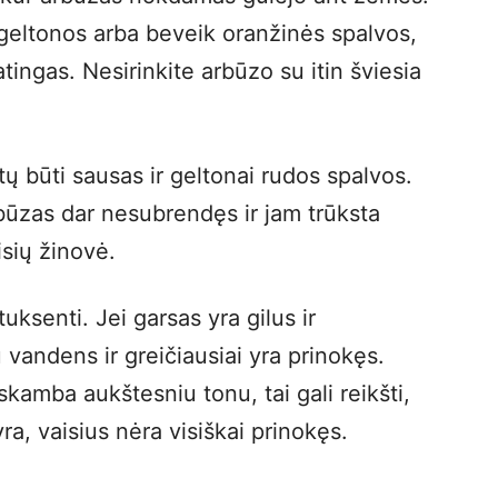
 geltonos arba beveik oranžinės spalvos,
tingas. Nesirinkite arbūzo su itin šviesia
rėtų būti sausas ir geltonai rudos spalvos.
arbūzas dar nesubrendęs ir jam trūksta
isių žinovė.
tuksenti. Jei garsas yra gilus ir
u vandens ir greičiausiai yra prinokęs.
 skamba aukštesniu tonu, tai gali reikšti,
ra, vaisius nėra visiškai prinokęs.