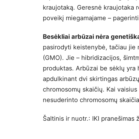
kraujotaką. Geresnė kraujotaka rei
poveikį miegamajame – pagerinti 
Besėkliai arbūzai nėra genetišk
pasirodyti keistenybė, tačiau jie
(GMO). Jie – hibridizacijos, šim
produktas. Arbūzai be sėklų yra hi
apdulkinant dvi skirtingas arbūzų 
chromosomų skaičių. Kai vaisius 
nesuderinto chromosomų skaičia
Šaltinis ir nuotr.: IKI pranešimas 