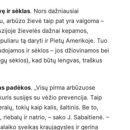
vę ir sėklas
. Nors dažniausiai
, arbūzo žievė taip pat yra valgoma –
zijoje žievelės dažnai kepamos,
uliaru tą daryti ir Pietų Amerikoje. Tuo
dojamos ir sėklos – jos džiovinamos bei
gų sėklos), kad būtų lengvas, traškus
mas padėkos
. „Visų pirma arbūzuose
uris susijęs su vėžio prevencija. Taip
ralų, tokių kaip kalis, šaltinis. Be to,
riebalų ir natrio, – sako J. Sabaitienė. –
laiko sveikas kraujagysles ir gerina