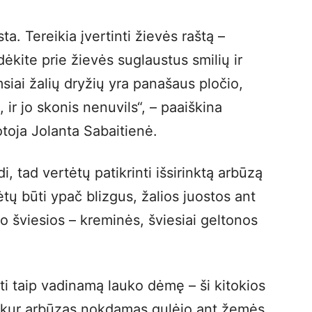
a. Tereikia įvertinti žievės raštą –
dėkite prie žievės suglaustus smilių ir
amsiai žalių dryžių yra panašaus pločio,
 ir jo skonis nenuvils“, – paaiškina
otoja Jolanta Sabaitienė.
i, tad vertėtų patikrinti išsirinktą arbūzą
ėtų būti ypač blizgus, žalios juostos ant
 o šviesios – kreminės, šviesiai geltonos
sti taip vadinamą lauko dėmę – ši kitokios
, kur arbūzas nokdamas gulėjo ant žemės.