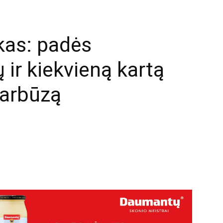
ukas: padės
ų ir kiekvieną kartą
 arbūzą
mail