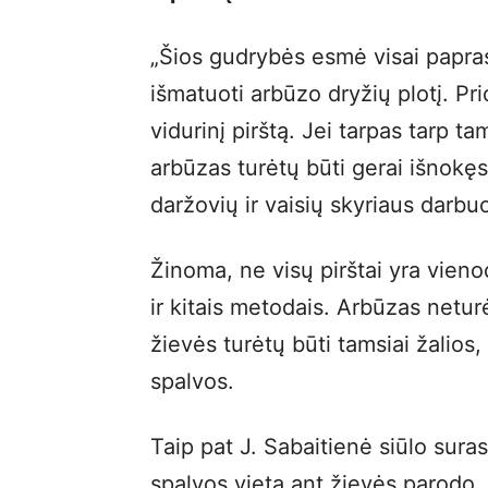
„Šios gudrybės esmė visai paprast
išmatuoti arbūzo dryžių plotį. Pri
vidurinį pirštą. Jei tarpas tarp t
arbūzas turėtų būti gerai išnokęs,
daržovių ir vaisių skyriaus darbu
Žinoma, ne visų pirštai yra vienod
ir kitais metodais. Arbūzas netur
žievės turėtų būti tamsiai žalios,
spalvos.
Taip pat J. Sabaitienė siūlo sura
spalvos vieta ant žievės parodo