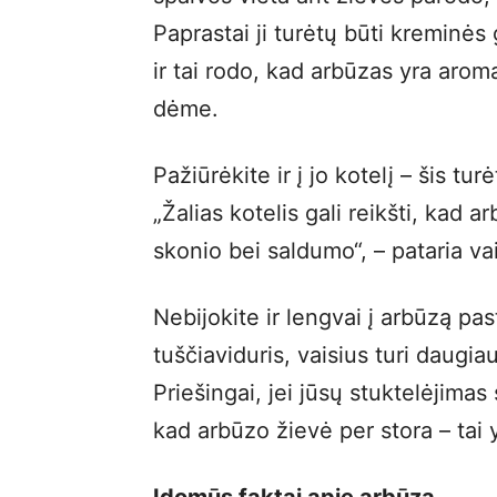
Paprastai ji turėtų būti kreminės
ir tai rodo, kad arbūzas yra aroma
dėme.
Pažiūrėkite ir į jo kotelį – šis tu
„Žalias kotelis gali reikšti, kad 
skonio bei saldumo“, – pataria va
Nebijokite ir lengvai į arbūzą pas
tuščiaviduris, vaisius turi daugia
Priešingai, jei jūsų stuktelėjimas
kad arbūzo žievė per stora – tai y