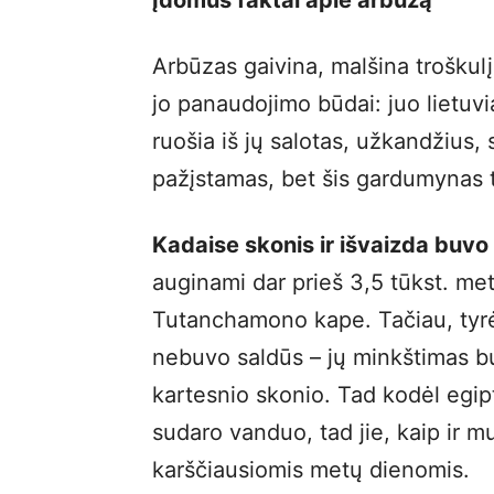
Įdomūs faktai apie arbūzą
Arbūzas gaivina, malšina troškulį
jo panaudojimo būdai: juo lietuvia
ruošia iš jų salotas, užkandžius, 
pažįstamas, bet šis gardumynas tu
Kadaise skonis ir išvaizda buvo 
auginami dar prieš 3,5 tūkst. met
Tutanchamono kape. Tačiau, tyrėj
nebuvo saldūs – jų minkštimas bu
kartesnio skonio. Tad kodėl egip
sudaro vanduo, tad jie, kaip ir 
karščiausiomis metų dienomis.