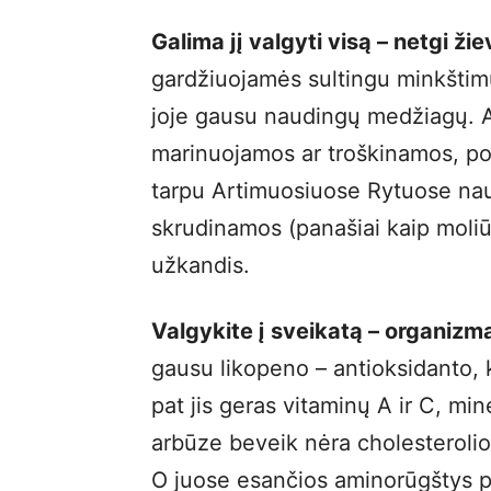
Galima jį valgyti visą – netgi žie
gardžiuojamės sultingu minkštimu
joje gausu naudingų medžiagų. A
marinuojamos ar troškinamos, pop
tarpu Artimuosiuose Rytuose nau
skrudinamos (panašiai kaip moliū
užkandis.
Valgykite į sveikatą – organiz
gausu likopeno – antioksidanto, k
pat jis geras vitaminų A ir C, mine
arbūze beveik nėra cholesterolio, 
O juose esančios aminorūgštys pa