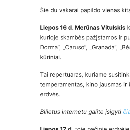
Šie du vakarai papildo vienas kit
Liepos 16 d. Merūnas Vitulskis
k
kurioje skambės pažįstamos ir p
Dorma“, „Caruso“, „Granada“, „Bé
kūriniai.
Tai repertuaras, kuriame susitin
temperamentas, kino jausmas ir bal
erdvės.
Bilietus internetu galite įsigyti
či
Liepos 17 d.
toje pačioje erdvėj