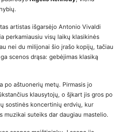
nybių.
as artistas išgarsėjo Antonio Vivaldi
ia perkamiausiu visų laikų klasikinės
nei du milijonai šio įrašo kopijų, tačiau
nga scenos drąsa: gebėjimas klasiką
ta po aštuonerių metų. Pirmasis jo
kstančius klausytojų, o šįkart jis gros po
ų sostinės koncertinių erdvių, kur
as muzikai suteiks dar daugiau mastelio.