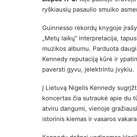
ryškiausių pasaulio smuiko asme
Guinnesso rekordų knygoje įrašyt
„Metų laikų“ interpretacija, tapus
muzikos albumu. Parduota daugiau 
Kennedy reputaciją kūrė ir ypati
paversti gyvu, įelektrintu įvykiu.
Į Lietuvą Nigelis Kennedy sugrįž
koncertas čia sutraukė apie du tū
atviru dangumi, vienoje gražiausi
istorinis kiemas ir vasaros vakar