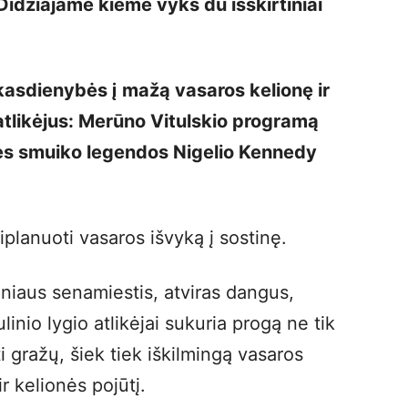
Didžiajame kieme vyks du išskirtiniai
š kasdienybės į mažą vasaros kelionę ir
 atlikėjus: Merūno Vitulskio programą
nės smuiko legendos Nigelio Kennedy
iplanuoti vasaros išvyką į sostinę.
niaus senamiestis, atviras dangus,
linio lygio atlikėjai sukuria progą ne tik
ti gražų, šiek tiek iškilmingą vasaros
ir kelionės pojūtį.