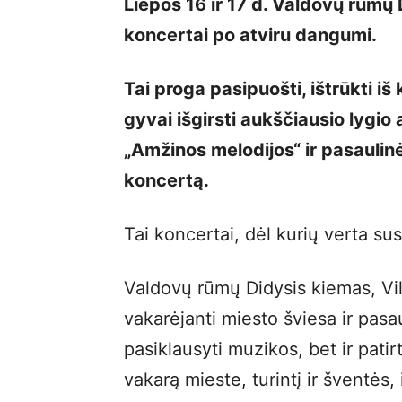
Liepos 16 ir 17 d. Valdovų rūmų 
koncertai po atviru dangumi.
Tai proga pasipuošti, ištrūkti i
gyvai išgirsti aukščiausio lygio
„Amžinos melodijos“ ir pasauli
koncertą.
Tai koncertai, dėl kurių verta sus
Valdovų rūmų Didysis kiemas, Vil
vakarėjanti miesto šviesa ir pasau
pasiklausyti muzikos, bet ir patir
vakarą mieste, turintį ir šventės, 