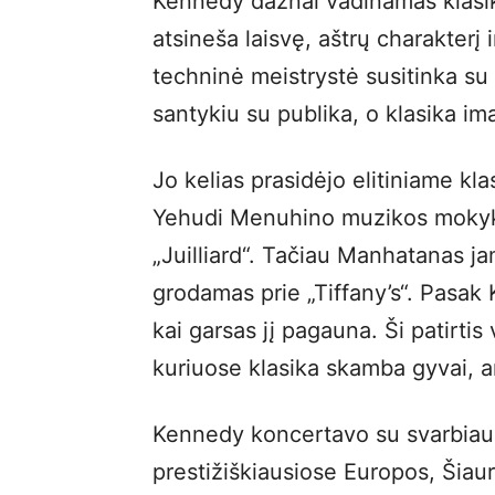
Kennedy dažnai vadinamas klasiko
atsineša laisvę, aštrų charakter
techninė meistrystė susitinka su
santykiu su publika, o klasika im
Jo kelias prasidėjo elitiniame kl
Yehudi Menuhino muzikos mokykloj
„Juilliard“. Tačiau Manhatanas ja
grodamas prie „Tiffany’s“. Pasak
kai garsas jį pagauna. Ši patirtis 
kuriuose klasika skamba gyvai, ar
Kennedy koncertavo su svarbiausi
prestižiškiausiose Europos, Šiaur