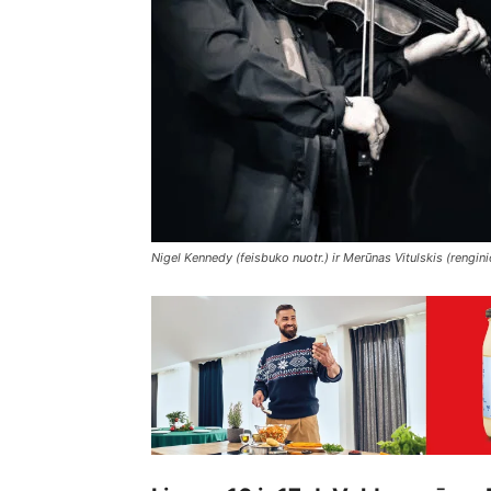
Nigel Kennedy (feisbuko nuotr.) ir Merūnas Vitulskis (rengini