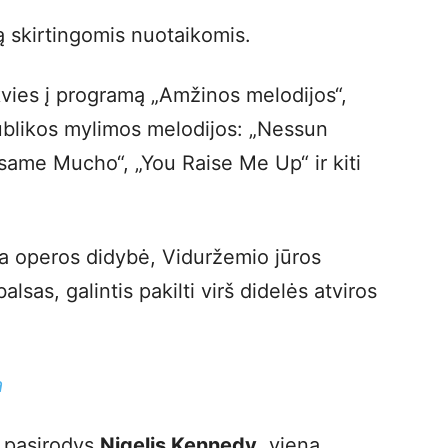
ą skirtingomis nuotaikomis.
vies į programą „Amžinos melodijos“,
ublikos mylimos melodijos: „Nessun
same Mucho“, „You Raise Me Up“ ir kiti
ka operos didybė, Viduržemio jūros
sas, galintis pakilti virš didelės atviros
a
e pasirodys
Nigelis Kennedy
, viena