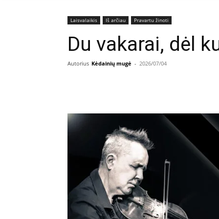
Laisvalaikis
Iš arčiau
Pravartu žinoti
Du vakarai, dėl ku
Autorius
Kėdainių mugė
-
2026/07/04
Facebook
E
Dalintis