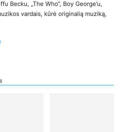
ffu Becku, „The Who“, Boy George’u,
muzikos vardais, kūrė originalią muziką,
a
US