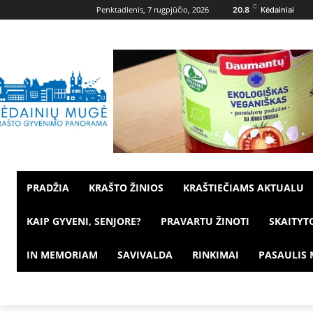
C
Penktadienis, 7 rugpjūčio, 2026
20.8
Kėdainiai
PRADŽIA
KRAŠTO ŽINIOS
KRAŠTIEČIAMS AKTUALU
KAIP GYVENI, SENJORE?
PRAVARTU ŽINOTI
SKAITYT
IN MEMORIAM
SAVIVALDA
RINKIMAI
PASAULIS