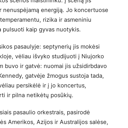
s scenos maištininku. Į sceną jis
į ir nenuspėjamą energiją. Jo koncertuose
 temperamentu, rizika ir asmeniniu
a pulsuoti kaip gyvas nuotykis.
asikos pasaulyje: septynerių jis mokėsi
e, vėliau išvyko studijuoti į Niujorko
m buvo ir gatvė: nuomai jis užsidirbdavo
 Kennedy, gatvėje žmogus sustoja tada,
vėliau persikėlė ir į jo koncertus,
ti ir pilna netikėtų posūkių.
ais pasaulio orkestrais, pasirodė
ės Amerikos, Azijos ir Australijos salėse,