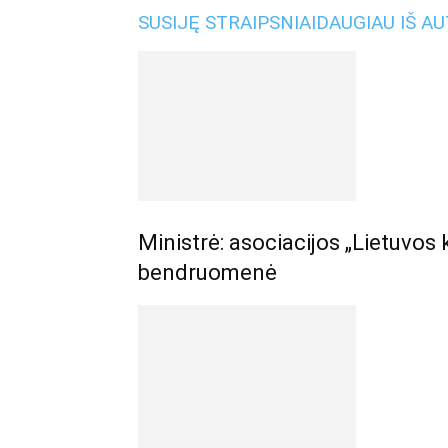
SUSIJĘ STRAIPSNIAI
DAUGIAU IŠ A
Ministrė: asociacijos „Lietuvos 
bendruomenė