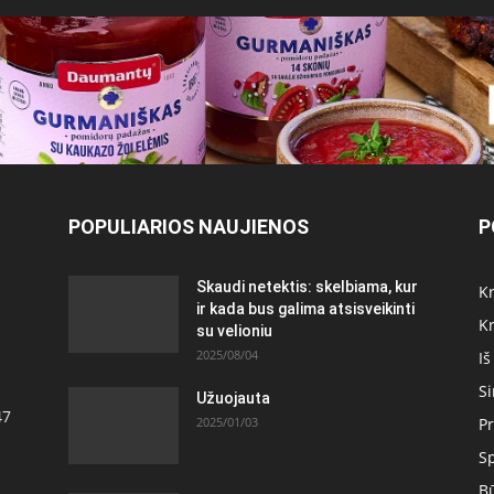
POPULIARIOS NAUJIENOS
P
Skaudi netektis: skelbiama, kur
Kr
ir kada bus galima atsisveikinti
Kr
su velioniu
2025/08/04
Iš
S
Užuojauta
47
2025/01/03
Pr
S
Bū