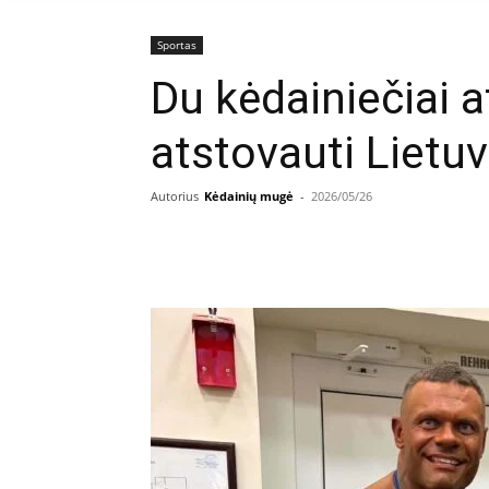
Sportas
Du kėdainiečiai a
atstovauti Lietuv
Autorius
Kėdainių mugė
-
2026/05/26
Facebook
E
Dalintis