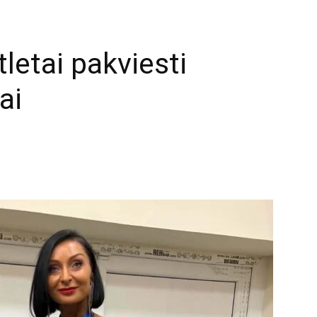
tletai pakviesti
ai
mail