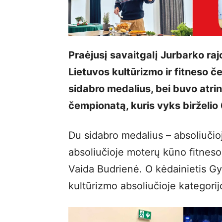
Praėjusį savaitgalį Jurbarko r
Lietuvos kultūrizmo ir fitneso č
sidabro medalius, bei buvo atrink
čempionatą, kuris vyks birželio 6
Du sidabro medalius – absoliučioj
absoliučioje moterų kūno fitneso
Vaida Budrienė. O kėdainietis Gyt
kultūrizmo absoliučioje kategorij