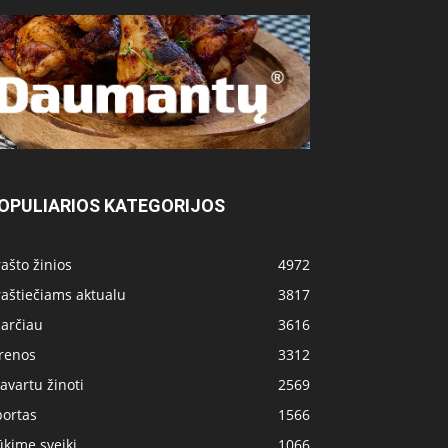
OPULIARIOS KATEGORIJOS
ašto žinios
4972
aštiečiams aktualu
3817
 arčiau
3616
irenos
3312
avartu žinoti
2569
portas
1566
kime sveiki
1066