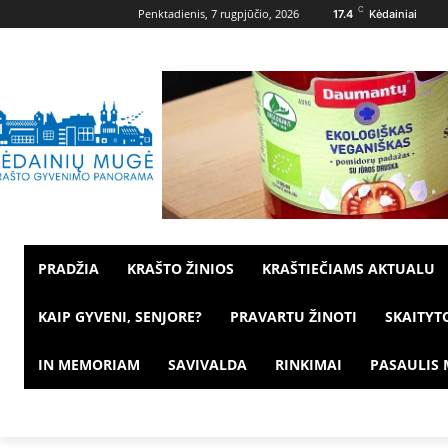
C
Penktadienis, 7 rugpjūčio, 2026
17.4
Kėdainiai
PRADŽIA
KRAŠTO ŽINIOS
KRAŠTIEČIAMS AKTUALU
KAIP GYVENI, SENJORE?
PRAVARTU ŽINOTI
SKAITYT
IN MEMORIAM
SAVIVALDA
RINKIMAI
PASAULIS