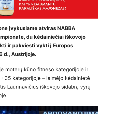
ajone įvykusiame atviras NABBA
empionate, du kėdainiečiai iškovojo
ti ir pakviesti vykti į Europos
 d., Austrijoje.
e moterų kūno fitneso kategorijoje ir
 +35 kategorijoje – laimėjo kėdainietė
is Laurinavičius iškovojo sidabrą vyrų
oje.