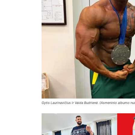
Gytis Laurinavičius ir Vaida Budrienė. (Asmeninio albumo nuo