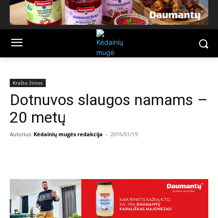
Krašto žinios
Dotnuvos slaugos namams –
20 metų
Autorius
Kėdainių mugės redakcija
-
2016/01/19
Facebook
Email