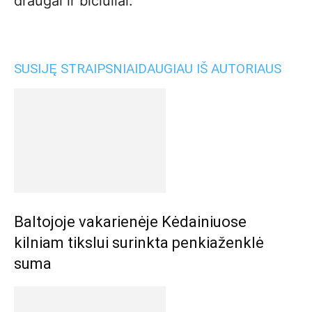
draugai ir bičiuliai.
SUSIJĘ STRAIPSNIAI
DAUGIAU IŠ AUTORIAUS
Baltojoje vakarienėje Kėdainiuose
kilniam tikslui surinkta penkiaženklė
suma