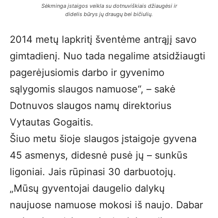
Sėkminga įstaigos veikla su dotnuviškiais džiaugėsi ir
didelis būrys jų draugų bei bičiulių.
2014 metų lapkritį šventėme antrąjį savo
gimtadienį. Nuo tada negalime atsidžiaugti
pagerėjusiomis darbo ir gyvenimo
sąlygomis slaugos namuose“, – sakė
Dotnuvos slaugos namų direktorius
Vytautas Gogaitis.
Šiuo metu šioje slaugos įstaigoje gyvena
45 asmenys, didesnė pusė jų – sunkūs
ligoniai. Jais rūpinasi 30 darbuotojų.
„Mūsų gyventojai daugelio dalykų
naujuose namuose mokosi iš naujo. Dabar