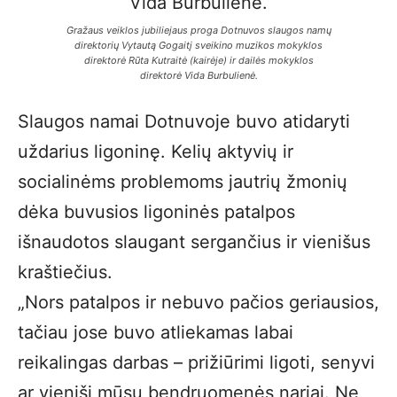
Gražaus veiklos jubiliejaus proga Dotnuvos slaugos namų
direktorių Vytautą Gogaitį sveikino muzikos mokyklos
direktorė Rūta Kutraitė (kairėje) ir dailės mokyklos
direktorė Vida Burbulienė.
Slaugos namai Dotnuvoje buvo atidaryti
uždarius ligoninę. Kelių aktyvių ir
socialinėms problemoms jautrių žmonių
dėka buvusios ligoninės patalpos
išnaudotos slaugant sergančius ir vienišus
kraštiečius.
„Nors patalpos ir nebuvo pačios geriausios,
tačiau jose buvo atliekamas labai
reikalingas darbas – prižiūrimi ligoti, senyvi
ar vieniši mūsų bendruomenės nariai. Ne