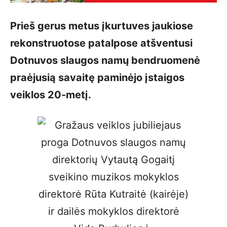
Prieš gerus metus įkurtuves jau­kiose
rekonstruotose patalpose atšventusi
Dotnuvos slaugos namų bendruomenė
praėjusią savaitę paminėjo įstaigos
veiklos 20-metį.