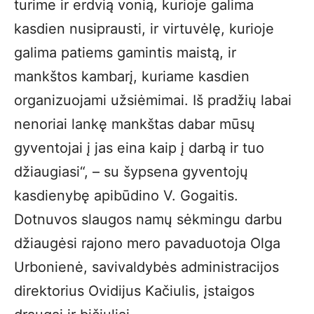
turime ir erdvią vonią, kurioje galima
kasdien nusiprausti, ir virtuvėlę, kurioje
galima patiems gamintis maistą, ir
mankštos kambarį, kuriame kasdien
organizuojami užsiėmimai. Iš pradžių labai
nenoriai lankę mankštas dabar mūsų
gyventojai į jas eina kaip į darbą ir tuo
džiaugiasi“, – su šypsena gyventojų
kasdienybę apibūdino V. Gogaitis.
Dotnuvos slaugos namų sėkmingu darbu
džiaugėsi rajono mero pavaduotoja Olga
Urbonienė, savivaldybės administracijos
direktorius Ovidijus Kačiulis, įstaigos