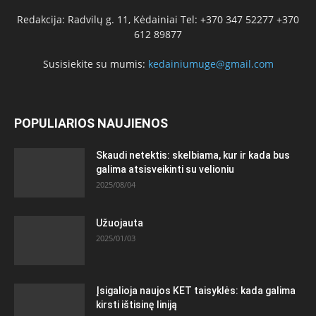
Redakcija: Radvilų g. 11, Kėdainiai Tel: +370 347 52277 +370
612 89877
Susisiekite su mumis:
kedainiumuge@gmail.com
POPULIARIOS NAUJIENOS
Skaudi netektis: skelbiama, kur ir kada bus
galima atsisveikinti su velioniu
2025/08/04
Užuojauta
2025/01/03
Įsigalioja naujos KET taisyklės: kada galima
kirsti ištisinę liniją