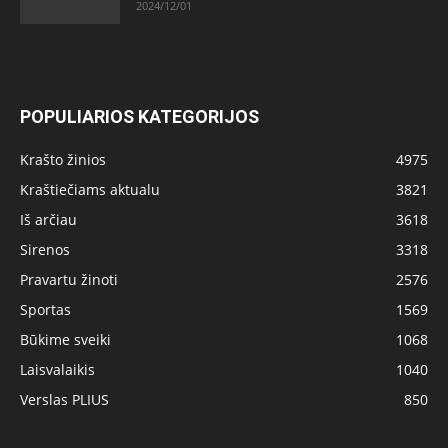
2024/12/01
POPULIARIOS KATEGORIJOS
Krašto žinios
4975
Kraštiečiams aktualu
3821
Iš arčiau
3618
Sirenos
3318
Pravartu žinoti
2576
Sportas
1569
Būkime sveiki
1068
Laisvalaikis
1040
Verslas PLIUS
850