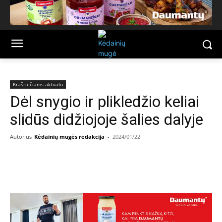
Kraštiečiams aktualu
Dėl snygio ir plikledžio keliai
slidūs didžiojoje šalies dalyje
Autorius
Kėdainių mugės redakcija
-
2024/01/22
Facebook
Email