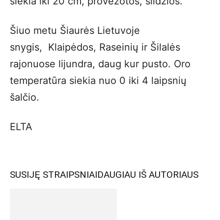
siekia iki 20 cm, provėžotos, slidžios.
Šiuo metu Šiaurės Lietuvoje
snygis, Klaipėdos, Raseinių ir Šilalės
rajonuose lijundra, daug kur pusto. Oro
temperatūra siekia nuo 0 iki 4 laipsnių
šalčio.
ELTA
SUSIJĘ STRAIPSNIAI
DAUGIAU IŠ AUTORIAUS