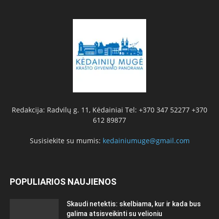
Redakcija: Radvilų g. 11, Kėdainiai Tel: +370 347 52277 +370
612 89877
Susisiekite su mumis:
kedainiumuge@gmail.com
POPULIARIOS NAUJIENOS
Skaudi netektis: skelbiama, kur ir kada bus
galima atsisveikinti su velioniu