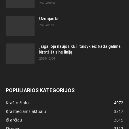
2025/08/04
Užuojauta
2025/01/03
Įsigalioja naujos KET taisyklės: kada galima
kirsti ištisinę liniją
2024/12/01
POPULIARIOS KATEGORIJOS
Krašto žinios
4972
Kraštiečiams aktualu
3817
Iš arčiau
3615
Sirenos
3312