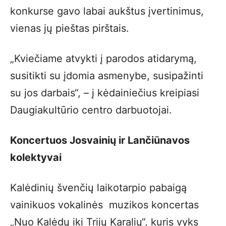
konkurse gavo labai aukštus įvertinimus,
vienas jų pieštas pirštais.
„Kviečiame atvykti į parodos atidarymą,
susitikti su įdomia asmenybe, susipažinti
su jos darbais“, – į kėdainiečius kreipiasi
Daugiakultūrio centro darbuotojai.
Koncertuos Josvainių ir Lančiūnavos
kolektyvai
Kalėdinių švenčių laikotarpio pabaigą
vainikuos vokalinės muzikos koncertas
„Nuo Kalėdų iki Trijų Karalių“, kuris vyks