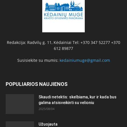
Redakcija: Radvilų g. 11, Kėdainiai Tel: +370 347 52277 +370
612 89877
Susisiekite su mumis:
kedainiumuge@gmail.com
POPULIARIOS NAUJIENOS
Skaudi netektis: skelbiama, kur ir kada bus
galima atsisveikinti su velioniu
2025/08/04
Užuojauta