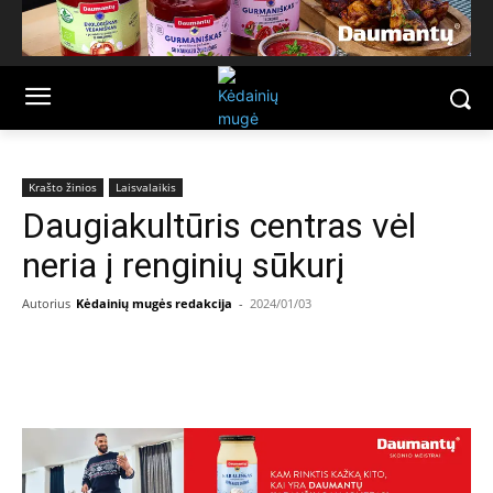
Krašto žinios
Laisvalaikis
Daugiakultūris centras vėl
neria į renginių sūkurį
Autorius
Kėdainių mugės redakcija
-
2024/01/03
Facebook
Email