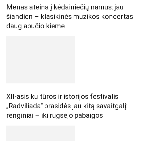
Menas ateina į kėdainiečių namus: jau
šiandien – klasikinės muzikos koncertas
daugiabučio kieme
XII-asis kultūros ir istorijos festivalis
„Radviliada“ prasidės jau kitą savaitgalį:
renginiai – iki rugsėjo pabaigos