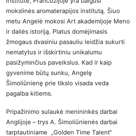
institute, Prancūzijoje yra baigusi
mokslinės aromaterapijos institutą. Šiuo
metu Angelė mokosi Art akademijoje Meno
ir dailės istoriją. Platus domėjimasis
žmogaus dvasiniu pasauliu leidžia sukurti
nematytus ir išskirtiniu unikalumu
pasižyminčius paveikslus. Kad ir kaip
gyvenime būtų sunku, Angelę
Šimoliūnienę prie tikslo visada veda
pagalba kitiems.
Pripažinimo sulaukė menininkės darbai
Anglijoje – trys A. Šimoliūnienės darbai
tarptautiniame „Golden Time Talent“