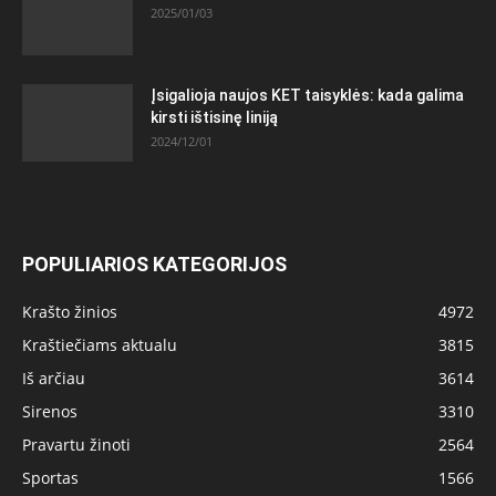
2025/01/03
Įsigalioja naujos KET taisyklės: kada galima
kirsti ištisinę liniją
2024/12/01
POPULIARIOS KATEGORIJOS
Krašto žinios
4972
Kraštiečiams aktualu
3815
Iš arčiau
3614
Sirenos
3310
Pravartu žinoti
2564
Sportas
1566