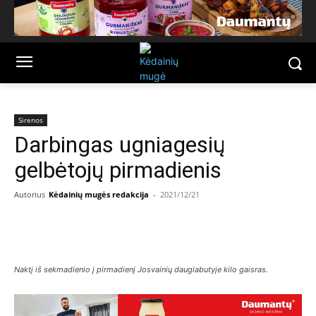
Sirenos
Darbingas ugniagesių
gelbėtojų pirmadienis
Autorius
Kėdainių mugės redakcija
-
2021/12/21
Facebook
Email
Naktį iš sekmadienio į pirmadienį Josvainių daugiabutyje kilo gaisras.