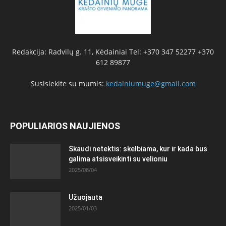
Redakcija: Radvilų g. 11, Kėdainiai Tel: +370 347 52277 +370
612 89877
Susisiekite su mumis:
kedainiumuge@gmail.com
POPULIARIOS NAUJIENOS
Skaudi netektis: skelbiama, kur ir kada bus
galima atsisveikinti su velioniu
2025/08/04
Užuojauta
2025/01/03