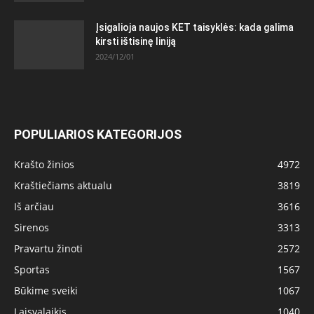
Įsigalioja naujos KET taisyklės: kada galima
kirsti ištisinę liniją
2024/12/01
POPULIARIOS KATEGORIJOS
Krašto žinios
4972
Kraštiečiams aktualu
3819
Iš arčiau
3616
Sirenos
3313
Pravartu žinoti
2572
Sportas
1567
Būkime sveiki
1067
Laisvalaikis
1040