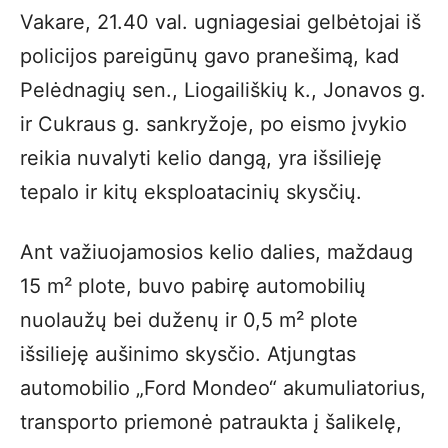
Vakare, 21.40 val. ugniagesiai gelbėtojai iš
policijos pareigūnų gavo pranešimą, kad
Pelėdnagių sen., Liogailiškių k., Jonavos g.
ir Cukraus g. sankryžoje, po eismo įvykio
reikia nuvalyti kelio dangą, yra išsilieję
tepalo ir kitų eksploatacinių skysčių.
Ant važiuojamosios kelio dalies, maždaug
15 m² plote, buvo pabirę automobilių
nuolaužų bei duženų ir 0,5 m² plote
išsilieję aušinimo skysčio. Atjungtas
automobilio „Ford Mondeo“ akumuliatorius,
transporto priemonė patraukta į šalikelę,