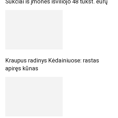
Sukčiai iš įmonės išviliojo 48 tūkst. eurų
Kraupus radinys Kėdainiuose: rastas
apiręs kūnas