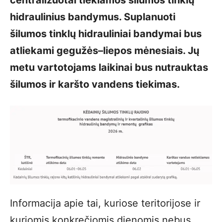
hidraulinius bandymus. Suplanuoti
šilumos tinklų hidrauliniai bandymai bus
atliekami gegužės–liepos mėnesiais. Jų
metu vartotojams laikinai bus nutrauktas
šilumos ir karšto vandens tiekimas.
Informacija apie tai, kuriose teritorijose ir
kuriomis konkrečiomis dienomis nebus