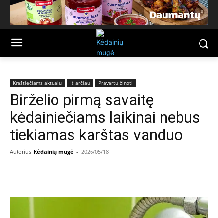
Kraštiečiams aktualu
Iš arčiau
Pravartu žinoti
Birželio pirmą savaitę
kėdainiečiams laikinai nebus
tiekiamas karštas vanduo
Autorius
Kėdainių mugė
-
2026/05/18
Facebook
Email