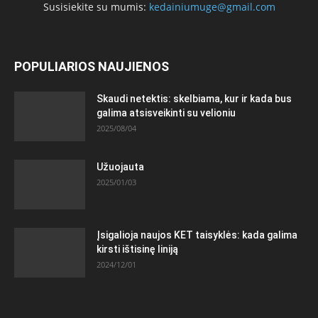
Susisiekite su mumis:
kedainiumuge@gmail.com
POPULIARIOS NAUJIENOS
Skaudi netektis: skelbiama, kur ir kada bus
galima atsisveikinti su velioniu
2025/08/04
Užuojauta
2025/01/03
Įsigalioja naujos KET taisyklės: kada galima
kirsti ištisinę liniją
2024/12/01