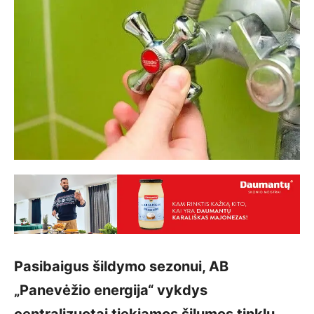
Pasibaigus šildymo sezonui, AB
„Panevėžio energija“ vykdys
centralizuotai tiekiamos šilumos tinklų