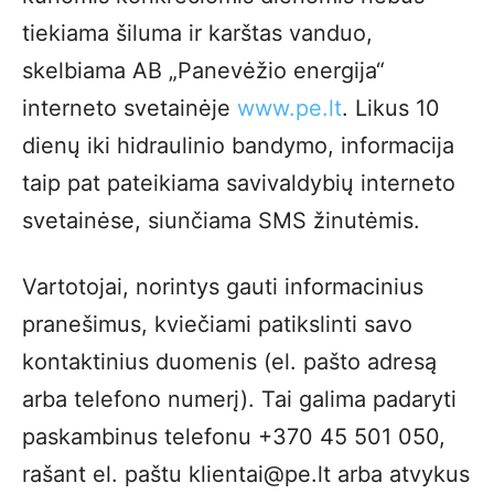
tiekiama šiluma ir karštas vanduo,
skelbiama AB „Panevėžio energija“
interneto svetainėje
www.pe.lt
. Likus 10
dienų iki hidraulinio bandymo, informacija
taip pat pateikiama savivaldybių interneto
svetainėse, siunčiama SMS žinutėmis.
Vartotojai, norintys gauti informacinius
pranešimus, kviečiami patikslinti savo
kontaktinius duomenis (el. pašto adresą
arba telefono numerį). Tai galima padaryti
paskambinus telefonu +370 45 501 050,
rašant el. paštu klientai@pe.lt arba atvykus