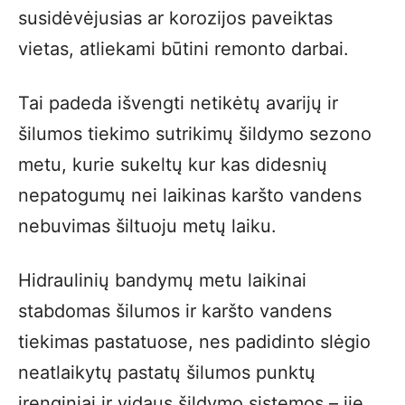
susidėvėjusias ar korozijos paveiktas
vietas, atliekami būtini remonto darbai.
Tai padeda išvengti netikėtų avarijų ir
šilumos tiekimo sutrikimų šildymo sezono
metu, kurie sukeltų kur kas didesnių
nepatogumų nei laikinas karšto vandens
nebuvimas šiltuoju metų laiku.
Hidraulinių bandymų metu laikinai
stabdomas šilumos ir karšto vandens
tiekimas pastatuose, nes padidinto slėgio
neatlaikytų pastatų šilumos punktų
įrenginiai ir vidaus šildymo sistemos – jie