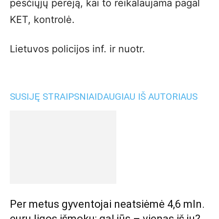
pėsčiųjų perėją, kai to reikalaujama pagal
KET, kontrolė.
Lietuvos policijos inf. ir nuotr.
SUSIJĘ STRAIPSNIAI
DAUGIAU IŠ AUTORIAUS
Per metus gyventojai neatsiėmė 4,6 mln.
eurų ligos išmokų: gal jūs – vienas iš jų?