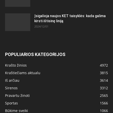
Įsigalioja naujos KET taisyklės: kada galima
kirsti ištisinę liniją
2024/12/01
POPULIARIOS KATEGORIJOS
Krašto žinios
4972
Kraštiečiams aktualu
3815
Iš arčiau
3614
Sirenos
3312
Pravartu žinoti
2565
Sportas
1566
Būkime sveiki
1066