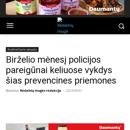
Kraštiečiams aktualu
Birželio mėnesį policijos
pareigūnai keliuose vykdys
šias prevencines priemones
Autorius
Kėdainių mugės redakcija
-
2023/06/01
Facebook
Email