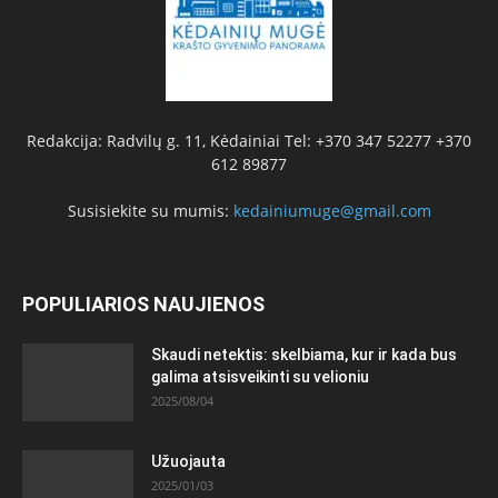
Redakcija: Radvilų g. 11, Kėdainiai Tel: +370 347 52277 +370
612 89877
Susisiekite su mumis:
kedainiumuge@gmail.com
POPULIARIOS NAUJIENOS
Skaudi netektis: skelbiama, kur ir kada bus
galima atsisveikinti su velioniu
2025/08/04
Užuojauta
2025/01/03