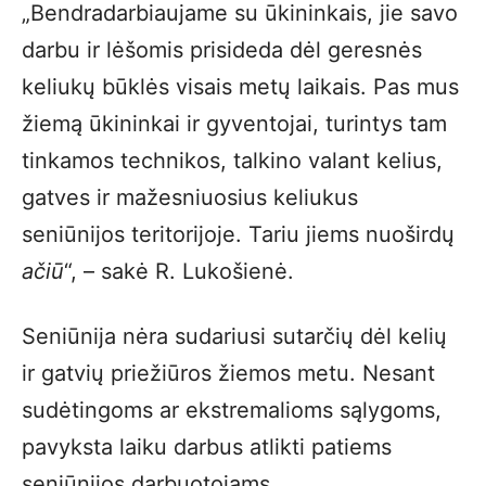
„Bendradarbiaujame su ūkininkais, jie savo
darbu ir lėšomis prisideda dėl geresnės
keliukų būklės visais metų laikais. Pas mus
žiemą ūkininkai ir gyventojai, turintys tam
tinkamos technikos, talkino valant kelius,
gatves ir mažesniuosius keliukus
seniūnijos teritorijoje. Tariu jiems nuoširdų
ačiū
“, – sakė R. Lukošienė.
Seniūnija nėra sudariusi sutarčių dėl kelių
ir gatvių priežiūros žiemos metu. Nesant
sudėtingoms ar ekstremalioms sąlygoms,
pavyksta laiku darbus atlikti patiems
seniūnijos darbuotojams.