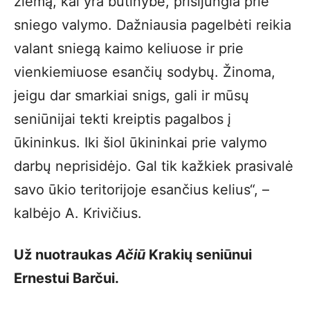
žiemą, kai yra būtinybė, prisijungia prie
sniego valymo. Dažniausia pagelbėti reikia
valant sniegą kaimo keliuose ir prie
vienkiemiuose esančių sodybų. Žinoma,
jeigu dar smarkiai snigs, gali ir mūsų
seniūnijai tekti kreiptis pagalbos į
ūkininkus. Iki šiol ūkininkai prie valymo
darbų neprisidėjo. Gal tik kažkiek prasivalė
savo ūkio teritorijoje esančius kelius“, –
kalbėjo A. Krivičius.
Už nuotraukas
Ačiū
Krakių seniūnui
Ernestui Barčui.