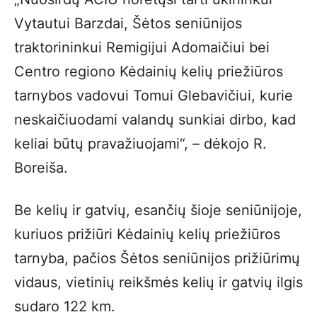
Vytautui Barzdai, Šėtos seniūnijos
traktorininkui Remigijui Adomaičiui bei
Centro regiono Kėdainių kelių priežiūros
tarnybos vadovui Tomui Glebavičiui, kurie
neskaičiuodami valandų sunkiai dirbo, kad
keliai būtų pravažiuojami“, – dėkojo R.
Boreiša.
Be kelių ir gatvių, esančių šioje seniūnijoje,
kuriuos prižiūri Kėdainių kelių priežiūros
tarnyba, pačios Šėtos seniūnijos prižiūrimų
vidaus, vietinių reikšmės kelių ir gatvių ilgis
sudaro 122 km.