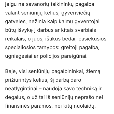
jeigu ne savanorių talkininkų pagalba
valant seniūnijų kelius, gyvenviečių
gatveles, nežinia kaip kaimų gyventojai
būtų išvykę į darbus ar kitais svarbiais
reikalais, o juos, ištikus bėdai, pasiekusios
specialiosios tarnybos: greitoji pagalba,
ugniagesiai ar policijos pareigūnai.
Beje, visi seniūnijų pagalbininkai, žiemą
prižiūrintys kelius, šį darbą daro
neatlygintinai – naudoja savo techniką ir
degalus, o už tai iš seniūnijų neprašo nei
finansinės paramos, nei kitų nuolaidų.