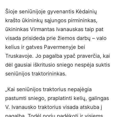
Šioje seniūnijoje gyvenantis Kėdainių
krašto ūkininkų sąjungos pirmininkas,
ūkininkas Virmantas Ivanauskas taip pat
visada prisideda prie žiemos darbų – valo
kelius ir gatves Pavermenyje bei
Truskavoje. Jo pagalba ypač praverčia, kai
dėl gausiai iškritusio sniego nespėja suktis
seniūnijos traktorininkas.
„Kai seniūnijos traktorius nepajėgia
pastumti sniego, praplatinti kelių, galingas
V. Ivanausko traktorius visada atskuba į
pagalbą. Todėl noriu padėkoti ir visiems