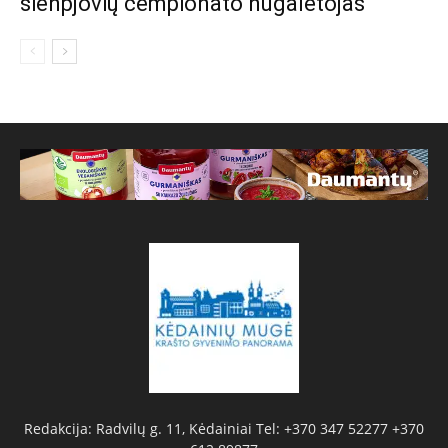
šienpjovių čempionato nugalėtojas
Redakcija: Radvilų g. 11, Kėdainiai Tel: +370 347 52277 +370