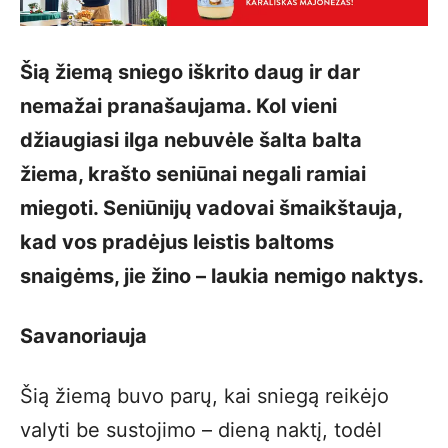
Šią žiemą sniego iškrito daug ir dar
nemažai pranašaujama. Kol vieni
džiaugiasi ilga nebuvėle šalta balta
žiema, krašto seniūnai negali ramiai
miegoti. Seniūnijų vadovai šmaikštauja,
kad vos pradėjus leistis baltoms
snaigėms, jie žino – laukia nemigo naktys.
Savanoriauja
Šią žiemą buvo parų, kai sniegą reikėjo
valyti be sustojimo – dieną naktį, todėl