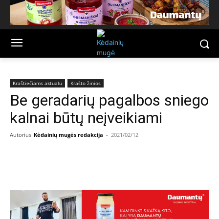
Kraštiečiams aktualu
Krašto žinios
Be geradarių pagalbos sniego
kalnai būtų neįveikiami
Autorius
Kėdainių mugės redakcija
-
2021/02/12
Facebook
Email