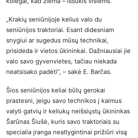
kolegai, kad žiema – iššūkis visiems.
„Krakių seniūnijoje kelius valo du
seniūnijos traktoriai. Esant didesniam
snygiui ar sugedus mūsų technikai,
prisideda ir vietos ūkininkai. Dažniausiai jie
valo savo gyvenvietes, tačiau niekada
neatsisako padėti“, – sakė E. Barčas.
Šios seniūnijos keliai būtų gerokai
prastesni, jeigu savo technikos į kaimus
valyti gatvių ir keliukų neišsiųstų ūkininkas
Šarūnas Šiušė, kuris savo traktoriais su
specialia įranga neatlygintinai prižiūri visą