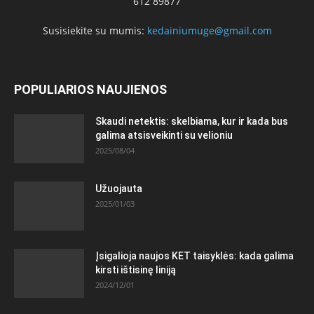
612 89877
Susisiekite su mumis:
kedainiumuge@gmail.com
POPULIARIOS NAUJIENOS
Skaudi netektis: skelbiama, kur ir kada bus
galima atsisveikinti su velioniu
2025/08/04
Užuojauta
2025/01/03
Įsigalioja naujos KET taisyklės: kada galima
kirsti ištisinę liniją
2024/12/01