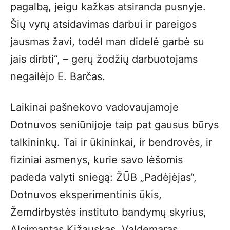
pagalbą, jeigu kažkas atsiranda pusnyje.
Šių vyrų atsidavimas darbui ir pareigos
jausmas žavi, todėl man didelė garbė su
jais dirbti“, – gerų žodžių darbuotojams
negailėjo E. Barčas.
Laikinai pašnekovo vadovaujamoje
Dotnuvos seniūnijoje taip pat gausus būrys
talkininkų. Tai ir ūkininkai, ir bendrovės, ir
fiziniai asmenys, kurie savo lėšomis
padeda valyti sniegą: ŽŪB „Padėjėjas“,
Dotnuvos eksperimentinis ūkis,
Žemdirbystės instituto bandymų skyrius,
Algimantas Kižauskas, Valdemaras