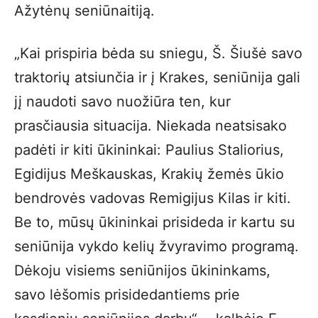
Ažytėnų seniūnaitiją.
„Kai prispiria bėda su sniegu, Š. Šiušė savo
traktorių atsiunčia ir į Krakes, seniūnija gali
jį naudoti savo nuožiūra ten, kur
prasčiausia situacija. Niekada neatsisako
padėti ir kiti ūkininkai: Paulius Staliorius,
Egidijus Meškauskas, Krakių žemės ūkio
bendrovės vadovas Remigijus Kilas ir kiti.
Be to, mūsų ūkininkai prisideda ir kartu su
seniūnija vykdo kelių žvyravimo programą.
Dėkoju visiems seniūnijos ūkininkams,
savo lėšomis prisidedantiems prie