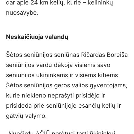
dar apie 24 km kelių, kurie – kelininkų
nuosavybė.
Neskaičiuoja valandų
Šėtos seniūnijos seniūnas Ričardas Boreiša
seniūnijos vardu dėkoja visiems savo
seniūnijos ūkininkams ir visiems kitiems
Šėtos seniūnijos geros valios gyventojams,
kurie niekieno neprašyti prisidėjo ir
prisideda prie seniūnijoje esančių kelių ir
gatvių valymo.
„Nuoširdų AČIŪ norėtųsi tarti ūkininkui