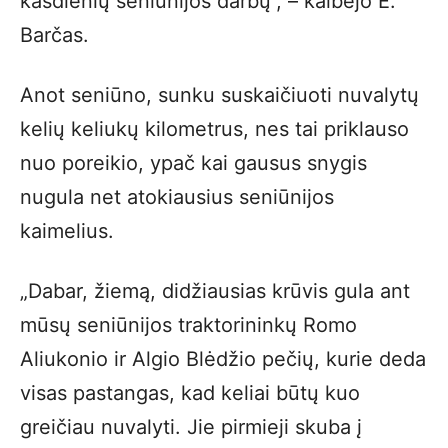
kasdienių seniūnijos darbų“, – kalbėjo E.
Barčas.
Anot seniūno, sunku suskaičiuoti nuvalytų
kelių keliukų kilometrus, nes tai priklauso
nuo poreikio, ypač kai gausus snygis
nugula net atokiausius seniūnijos
kaimelius.
„Dabar, žiemą, didžiausias krūvis gula ant
mūsų seniūnijos traktorininkų Romo
Aliukonio ir Algio Blėdžio pečių, kurie deda
visas pastangas, kad keliai būtų kuo
greičiau nuvalyti. Jie pirmieji skuba į