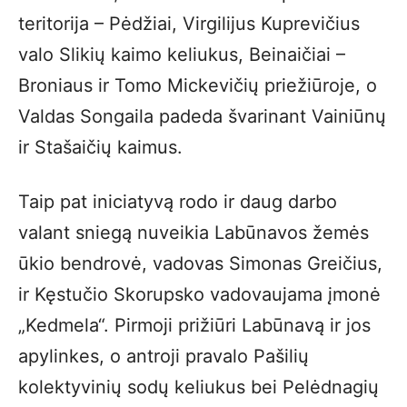
teritorija – Pėdžiai, Virgilijus Kuprevičius
valo Slikių kaimo keliukus, Beinaičiai –
Broniaus ir Tomo Mickevičių priežiūroje, o
Valdas Songaila padeda švarinant Vainiūnų
ir Stašaičių kaimus.
Taip pat iniciatyvą rodo ir daug darbo
valant sniegą nuveikia Labūnavos žemės
ūkio bendrovė, vadovas Simonas Greičius,
ir Kęstučio Skorupsko vadovaujama įmonė
„Kedmela“. Pirmoji prižiūri Labūnavą ir jos
apylinkes, o antroji pravalo Pašilių
kolektyvinių sodų keliukus bei Pelėdnagių