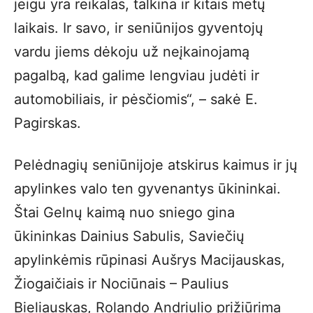
jeigu yra reikalas, talkina ir kitais metų
laikais. Ir savo, ir seniūnijos gyventojų
vardu jiems dėkoju už neįkainojamą
pagalbą, kad galime lengviau judėti ir
automobiliais, ir pėsčiomis“, – sakė E.
Pagirskas.
Pelėdnagių seniūnijoje atskirus kaimus ir jų
apylinkes valo ten gyvenantys ūkininkai.
Štai Gelnų kaimą nuo sniego gina
ūkininkas Dainius Sabulis, Saviečių
apylinkėmis rūpinasi Aušrys Macijauskas,
Žiogaičiais ir Nociūnais – Paulius
Bieliauskas, Rolando Andriulio prižiūrima