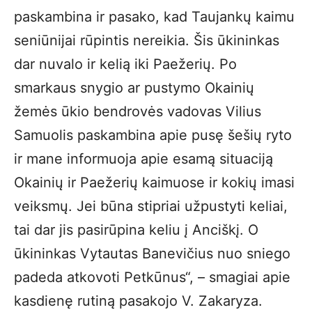
paskambina ir pasako, kad Taujankų kaimu
seniūnijai rūpintis nereikia. Šis ūkininkas
dar nuvalo ir kelią iki Paežerių. Po
smarkaus snygio ar pustymo Okainių
žemės ūkio bendrovės vadovas Vilius
Samuolis paskambina apie pusę šešių ryto
ir mane informuoja apie esamą situaciją
Okainių ir Paežerių kaimuose ir kokių imasi
veiksmų. Jei būna stipriai užpustyti keliai,
tai dar jis pasirūpina keliu į Anciškį. O
ūkininkas Vytautas Banevičius nuo sniego
padeda atkovoti Petkūnus“, – smagiai apie
kasdienę rutiną pasakojo V. Zakaryza.