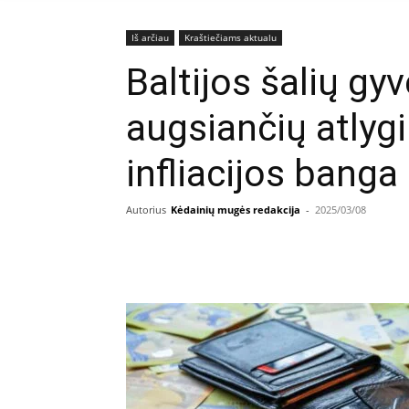
Iš arčiau
Kraštiečiams aktualu
Baltijos šalių gy
augsiančių atlyg
infliacijos banga
Autorius
Kėdainių mugės redakcija
-
2025/03/08
Facebook
E
Dalintis