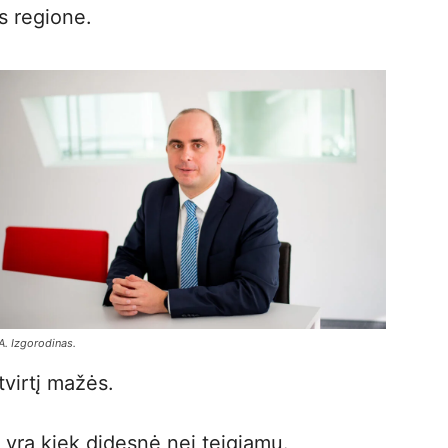
os regione.
A. Izgorodinas.
tvirtį mažės.
 yra kiek didesnė nei teigiamų.