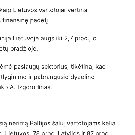
 kaip Lietuvos vartotojai vertina
s finansinę padėtį.
ija Lietuvoje augs iki 2,7 proc., o
etų pradžioje.
lėmė paslaugų sektorius, tikėtina, kad
tlyginimo ir pabrangusio dyzelino
sako A. Izgorodinas.
sią nerimą Baltijos šalių vartotojams kelia
. Lietuvos, 78 proc. Latvijos ir 87 proc.