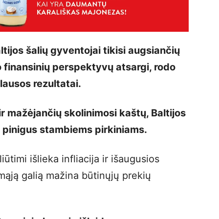
tijos šalių gyventojai tikisi augsiančių
o finansinių perspektyvų atsargi, rodo
lausos rezultatai.
r mažėjančių skolinimosi kaštų, Baltijos
ia pinigus stambiems pirkiniams.
timi išlieka infliacija ir išaugusios
ąją galią mažina būtinųjų prekių