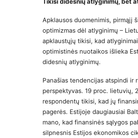
Tikisi didesnių atlyginimų, bet a
Apklausos duomenimis, pirmąjį ši
optimizmas dėl atlyginimų – Lietuv
apklaustųjų tikisi, kad atlyginim
optimistinės nuotaikos išlieka Est
didesnių atlyginimų.
Panašias tendencijas atspindi i
perspektyvas. 19 proc. lietuvių, 2
respondentų tikisi, kad jų finan
pagerės. Estijoje daugiausiai Bal
mano, kad finansinės sąlygos pab
silpnesnis Estijos ekonomikos cik