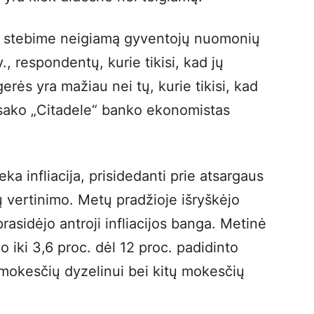
se stebime neigiamą gyventojų nuomonių
., respondentų, kurie tikisi, kad jų
erės yra mažiau nei tų, kurie tikisi, kad
 sako „Citadele“ banko ekonomistas
eka infliacija, prisidedanti prie atsargaus
 vertinimo. Metų pradžioje išryškėjo
rasidėjo antroji infliacijos banga. Metinė
o iki 3,6 proc. dėl 12 proc. padidinto
 mokesčių dyzelinui bei kitų mokesčių