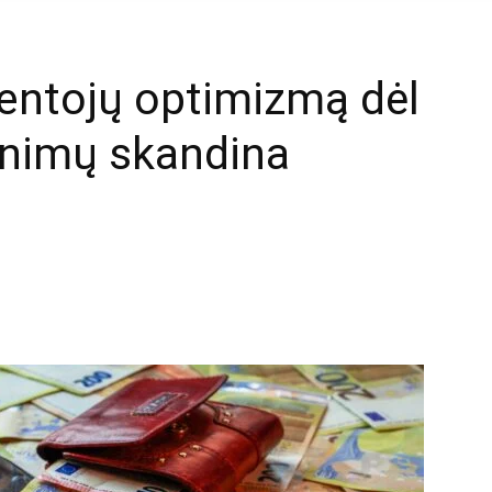
ventojų optimizmą dėl
inimų skandina
mail