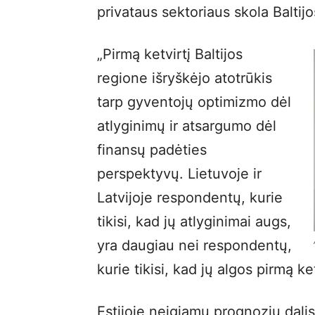
privataus sektoriaus skola Baltij
„Pirmą ketvirtį Baltijos
regione išryškėjo atotrūkis
tarp gyventojų optimizmo dėl
atlyginimų ir atsargumo dėl
finansų padėties
perspektyvų. Lietuvoje ir
Latvijoje respondentų, kurie
tikisi, kad jų atlyginimai augs,
yra daugiau nei respondentų,
kurie tikisi, kad jų algos pirmą ke
Estijoje neigiamų prognozių dalis