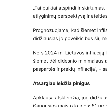
„Tai puikiai atspindi ir skirtumas,
atlyginimų perspektyvą ir ateitie
Prognozuojame, kad šiemet infliac
didžiausias jo poveikis bus šių m
Nors 2024 m. Lietuvos infliaciją 
šiemet dėl didesnio minimalaus a
paspartės ir prekių infliacija“, – 
Atsargiau leidžia pinigus
Apklausa atskleidžia, jog didžiau
išaugusios maisto kainos: 81 proc