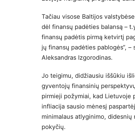
Tačiau visose Baltijos valstybė
dėl finansų padėties balansą – t.y
finansų padėtis pirmą ketvirtį pag
jų finansų padėties pablogės“, –
Aleksandras Izgorodinas.
Jo teigimu, didžiausiu iššūkiu išli
gyventojų finansinių perspektyvų
pirmieji požymiai, kad Lietuvoje p
infliacija sausio mėnesį paspartėj
minimalaus atlyginimo, didesnių
pokyčių.