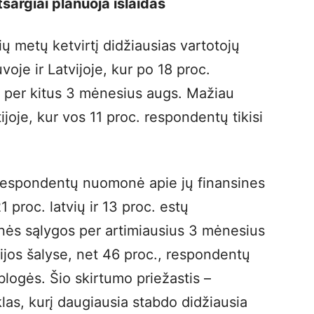
tsargiai planuoja išlaidas
ų metų ketvirtį didžiausias vartotojų
oje ir Latvijoje, kur po 18 proc.
ai per kitus 3 mėnesius augs. Mažiau
ijoje, kur vos 11 proc. respondentų tikisi
r respondentų nuomonė apie jų finansines
1 proc. latvių ir 13 proc. estų
sinės sąlygos per artimiausius 3 mėnesius
tijos šalyse, net 46 proc., respondentų
logės. Šio skirtumo priežastis –
las, kurį daugiausia stabdo didžiausia