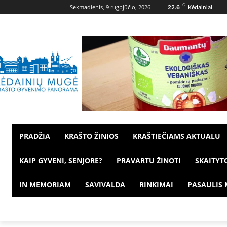
C
Sekmadienis, 9 rugpjūčio, 2026
22.6
Kėdainiai
PRADŽIA
KRAŠTO ŽINIOS
KRAŠTIEČIAMS AKTUALU
KAIP GYVENI, SENJORE?
PRAVARTU ŽINOTI
SKAITYT
IN MEMORIAM
SAVIVALDA
RINKIMAI
PASAULIS