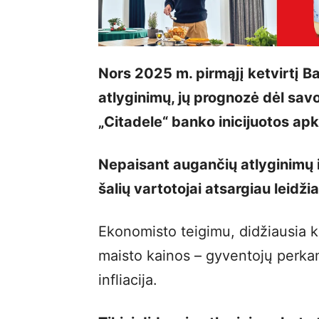
Nors 2025 m. pirmąjį ketvirtį Bal
atlyginimų, jų prognozė dėl sav
„Citadele“ banko inicijuotos apk
Nepaisant augančių atlyginimų i
šalių vartotojai atsargiau leidž
Ekonomisto teigimu, didžiausia kliū
maisto kainos – gyventojų perkam
infliacija.