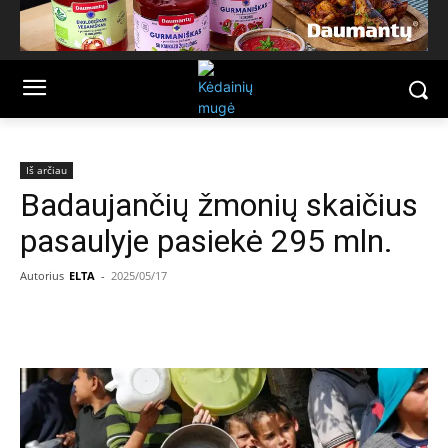
Iš arčiau
Badaujančių žmonių skaičius
pasaulyje pasiekė 295 mln.
Autorius
ELTA
-
2025/05/17
Facebook
Email