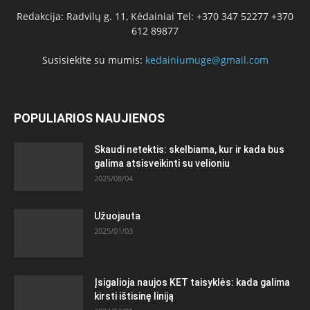
Redakcija: Radvilų g. 11, Kėdainiai Tel: +370 347 52277 +370
612 89877
Susisiekite su mumis:
kedainiumuge@gmail.com
POPULIARIOS NAUJIENOS
Skaudi netektis: skelbiama, kur ir kada bus
galima atsisveikinti su velioniu
2025/08/04
Užuojauta
2025/01/03
Įsigalioja naujos KET taisyklės: kada galima
kirsti ištisinę liniją