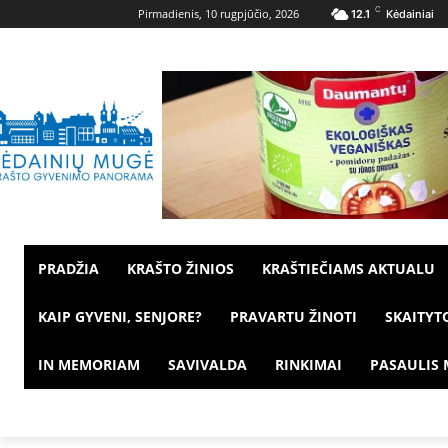
C
Pirmadienis, 10 rugpjūčio, 2026
12.1
Kėdainiai
PRADŽIA
KRAŠTO ŽINIOS
KRAŠTIEČIAMS AKTUALU
KAIP GYVENI, SENJORE?
PRAVARTU ŽINOTI
SKAITYT
IN MEMORIAM
SAVIVALDA
RINKIMAI
PASAULIS