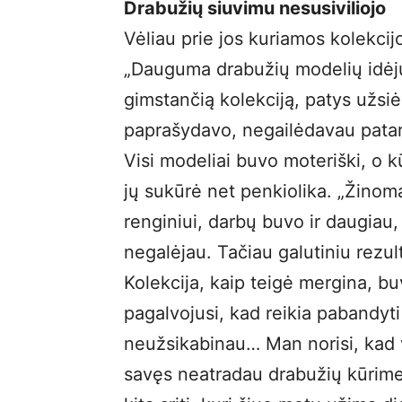
Drabužių siuvimu nesusiviliojo
Vėliau prie jos kuriamos kolekcij
„Dauguma drabužių modelių idėjų
gimstančią kolekciją, patys užsi
paprašydavo, negailėdavau patari
Visi modeliai buvo moteriški, o 
jų sukūrė net penkiolika. „Žinom
renginiui, darbų buvo ir daugiau,
negalėjau. Tačiau galutiniu rezulta
Kolekcija, kaip teigė mergina, b
pagalvojusi, kad reikia pabandyti
neužsikabinau… Man norisi, kad vi
savęs neatradau drabužių kūrime,