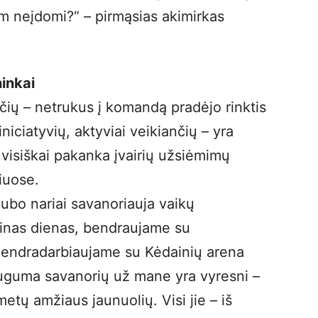
m neįdomi?“ – pirmąsias akimirkas
ninkai
ių – netrukus į komandą pradėjo rinktis
iniciatyvių, aktyviai veikiančių – yra
 visiškai pakanka įvairių užsiėmimų
iuose.
lubo nariai savanoriauja vaikų
tinas dienas, bendraujame su
Bendradarbiaujame su Kėdainių arena
dauguma savanorių už mane yra vyresni –
tų amžiaus jaunuolių. Visi jie – iš