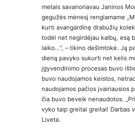
metais savanoriavau Janinos Mo
gegužės mėnesį rengiamame „Mu
kurti avangardinę drabužių kolekc
todėl net negirdėjau kalbų, esą
laiko…“, – tikino dešimtokė. Ją 
dieną pavyko sukurti net kelis mo
įgyvendinimo procesas buvo ištie
buvo naudojamos keistos, netradic
naudojamos pačios įvairiausios p
čia buvo beveik nenaudotos. „Pri
vyko taip greitai greitai! Darbas v
Liveta.