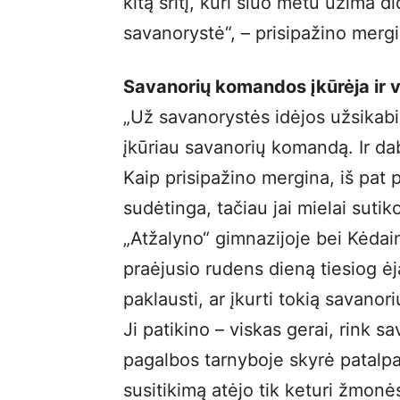
kitą sritį, kuri šiuo metu užima 
savanorystė“, – prisipažino mergi
Savanorių komandos įkūrėja ir 
„Už savanorystės idėjos užsikabina
įkūriau savanorių komandą. Ir dabar
Kaip prisipažino mergina, iš pat 
sudėtinga, tačiau jai mielai suti
„Atžalyno“ gimnazijoje bei Kėdai
praėjusio rudens dieną tiesiog ė
paklausti, ar įkurti tokią savano
Ji patikino – viskas gerai, rink
pagalbos tarnyboje skyrė patalp
susitikimą atėjo tik keturi žmon