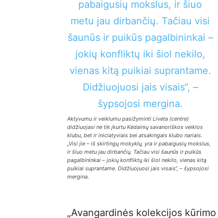
Aktyvumu ir veiklumu pasižyminti Liveta (centre)
didžiuojasi ne tik įkurtu Kėdainių savanoriškos veiklos
klubu, bet ir iniciatyviais bei atsakingais klubo nariais.
„Visi jie – iš skirtingų mokyklų, yra ir pabaigusių mokslus,
ir šiuo metu jau dirbančių. Tačiau visi šaunūs ir puikūs
pagalbininkai – jokių konfliktų iki šiol nekilo, vienas kitą
puikiai suprantame. Didžiuojuosi jais visais“, – šypsojosi
mergina.
„Avangardinės kolekcijos kūrimo i