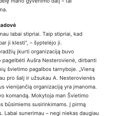
didelę mano gyvenimo dalį – tai
na.
vadovė
u labai stipriai. Taip stipriai, kad
 ji klesti“, – šyptelėjo ji.
pradžių įkurti organizaciją buvo
ko pagelbėti Aušra Nesterovienė, dirbanti
nių švietimo pagalbos tarnyboje. „Vieną
jau pro šalį ir užsukau A. Nesterovienės
rius vienijančią organizaciją yra įmanoma.
 savo komandą. Mokytoja man Švietimo
as būsimiems susirinkimams. Į pirmą
ės. Labai sunerimau – negi niekas daugiau