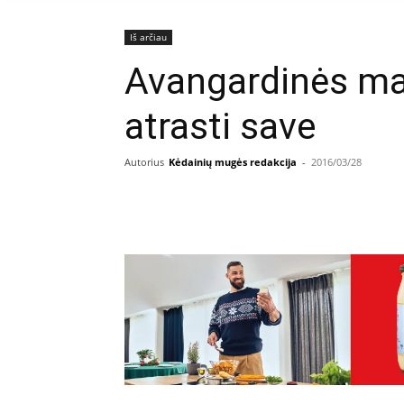
Iš arčiau
Avangardinės ma
atrasti save
Autorius
Kėdainių mugės redakcija
-
2016/03/28
Facebook
E
Dalintis