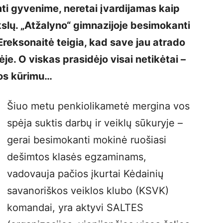
imti gyvenime, neretai įvardijamas kaip
slų. „Atžalyno“ gimnazijoje besimokanti
reksonaitė teigia, kad save jau atrado
je. O viskas prasidėjo visai netikėtai –
jos kūrimu…
Šiuo metu penkiolikametė mergina vos
spėja suktis darbų ir veiklų sūkuryje –
gerai besimokanti mokinė ruošiasi
dešimtos klasės egzaminams,
vadovauja pačios įkurtai Kėdainių
savanoriškos veiklos klubo (KSVK)
komandai, yra aktyvi SALTES