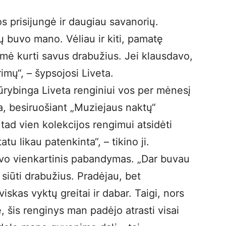
os prisijungė ir daugiau savanorių.
 buvo mano. Vėliau ir kiti, pamatę
ėmė kurti savus drabužius. Jei klausdavo,
mų“, – šypsojosi Liveta.
kūrybinga Liveta renginiui vos per mėnesį
a, besiruošiant „Muziejaus naktų“
 tad vien kolekcijos rengimui atsidėti
tu likau patenkinta“, – tikino ji.
uvo vienkartinis pabandymas. „Dar buvau
 siūti drabužius. Pradėjau, bet
skas vyktų greitai ir dabar. Taigi, nors
 šis renginys man padėjo atrasti visai