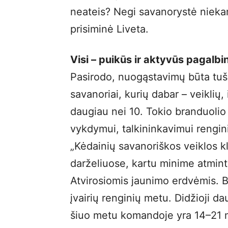
neateis? Negi savanorystė nieka
prisiminė Liveta.
Visi – puikūs ir aktyvūs pagalbi
Pasirodo, nuogąstavimų būta tušč
savanoriai, kurių dabar – veiklių, 
daugiau nei 10. Tokio branduolio
vykdymui, talkininkavimui rengin
„Kėdainių savanoriškos veiklos k
darželiuose, kartu minime atmin
Atvirosiomis jaunimo erdvėmis. 
įvairių renginių metu. Didžioji 
šiuo metu komandoje yra 14–21 me