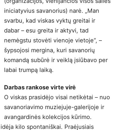
(organizacijos, vienijančios visos šalies
iniciatyvius savanorius) narė. „Man
svarbu, kad viskas vyktų greitai ir
dabar – esu greita ir aktyvi, tad
nemėgstu stovėti vienoje vietoje“, –
šypsojosi mergina, kuri savanorių
komandą subūrė ir veiklą įsiūbavo per
labai trumpą laiką.
Darbas rankose virte virė
O viskas prasidėjo visai netikėtai – nuo
savanoriavimo muziejuje-galerijoje ir
avangardinės kolekcijos kūrimo.
dėja kilo spontaniškai. Praėjusiais