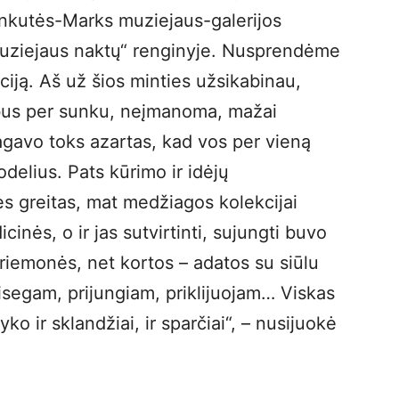
nkutės-Marks muziejaus-galerijos
ziejaus naktų“ renginyje. Nusprendėme
iją. Aš už šios minties užsikabinau,
 bus per sunku, neįmanoma, mažai
pagavo toks azartas, kad vos per vieną
delius. Pats kūrimo ir idėjų
s greitas, mat medžiagos kolekcijai
inės, o ir jas sutvirtinti, sujungti buvo
riemonės, net kortos – adatos su siūlu
segam, prijungiam, priklijuojam… Viskas
yko ir sklandžiai, ir sparčiai“, – nusijuokė