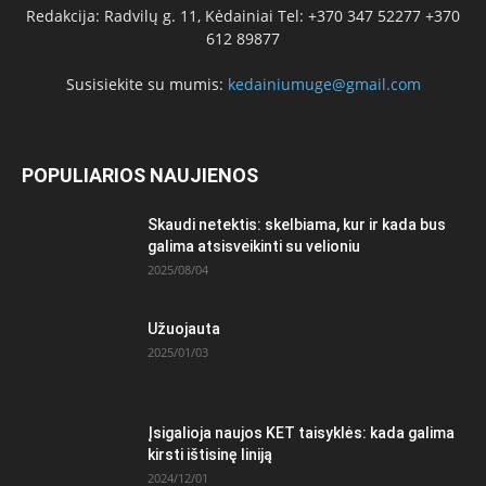
Redakcija: Radvilų g. 11, Kėdainiai Tel: +370 347 52277 +370
612 89877
Susisiekite su mumis:
kedainiumuge@gmail.com
POPULIARIOS NAUJIENOS
Skaudi netektis: skelbiama, kur ir kada bus
galima atsisveikinti su velioniu
2025/08/04
Užuojauta
2025/01/03
Įsigalioja naujos KET taisyklės: kada galima
kirsti ištisinę liniją
2024/12/01