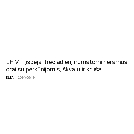
LHMT įspėja: trečiadienį numatomi neramūs
orai su perkūnijomis, škvalu ir kruša
ELTA
-
2024/06/19