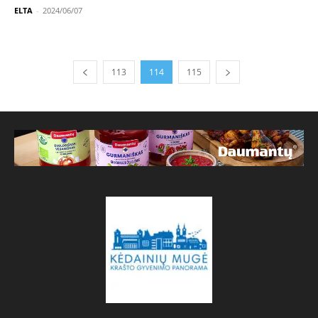
ELTA
-
2024/06/07
113
114
115