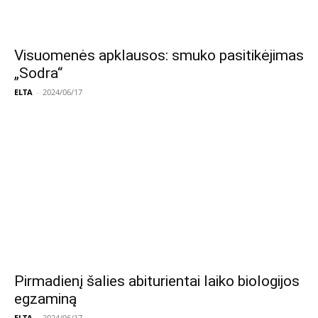
Visuomenės apklausos: smuko pasitikėjimas
„Sodra“
ELTA
-
2024/06/17
Pirmadienį šalies abiturientai laiko biologijos
egzaminą
ELTA
-
2024/06/17