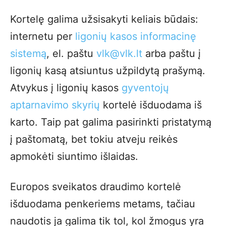
Kortelę galima užsisakyti keliais būdais:
internetu per
ligonių kasos informacinę
sistemą
, el. paštu
vlk@vlk.lt
arba paštu į
ligonių kasą atsiuntus užpildytą prašymą.
Atvykus į ligonių kasos
gyventojų
aptarnavimo skyrių
kortelė išduodama iš
karto. Taip pat galima pasirinkti pristatymą
į paštomatą, bet tokiu atveju reikės
apmokėti siuntimo išlaidas.
Europos sveikatos draudimo kortelė
išduodama penkeriems metams, tačiau
naudotis ja galima tik tol, kol žmogus yra