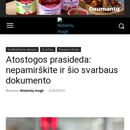
Kraštiečiams aktualu
Iš arčiau
Pravartu žinoti
Atostogos prasideda:
nepamirškite ir šio svarbaus
dokumento
Autorius
Kėdainių mugė
-
2026/06/03
Facebook
Email