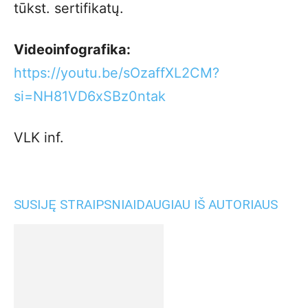
tūkst. sertifikatų.
Videoinfografika:
https://youtu.be/sOzaffXL2CM?
si=NH81VD6xSBz0ntak
VLK inf.
SUSIJĘ STRAIPSNIAI
DAUGIAU IŠ AUTORIAUS