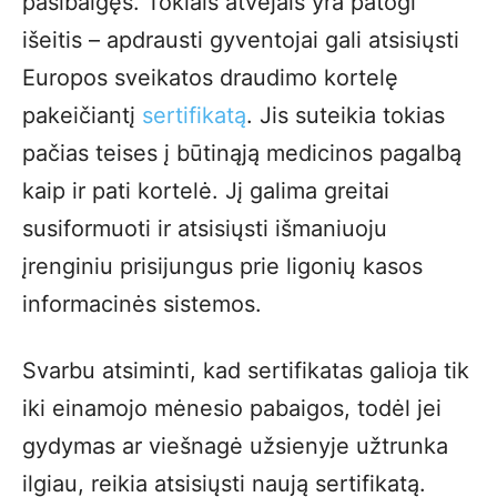
pasibaigęs. Tokiais atvejais yra patogi
išeitis – apdrausti gyventojai gali atsisiųsti
Europos sveikatos draudimo kortelę
pakeičiantį
sertifikatą
. Jis suteikia tokias
pačias teises į būtinąją medicinos pagalbą
kaip ir pati kortelė. Jį galima greitai
susiformuoti ir atsisiųsti išmaniuoju
įrenginiu prisijungus prie ligonių kasos
informacinės sistemos.
Svarbu atsiminti, kad sertifikatas galioja tik
iki einamojo mėnesio pabaigos, todėl jei
gydymas ar viešnagė užsienyje užtrunka
ilgiau, reikia atsisiųsti naują sertifikatą.