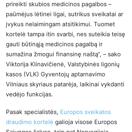
prireikti skubios medicinos pagalbos –
paūmėjus lėtinei ligai, sutrikus sveikatai ar
įvykus nelaimingam atsitikimui. Tuomet
kortelė tampa itin svarbi, nes suteikia teisę
gauti būtinąją medicinos pagalbą ir
sumažina žmogui finansinę naštą“, – sako
Viktorija Klinavičienė, Valstybinės ligonių
kasos (VLK) Gyventojų aptarnavimo
Vilniaus skyriaus patarėja, laikinai vykdanti
vedėjo funkcijas.
Pasak specialistės,
Europos sveikatos
draudimo kortelė
galioja visose Europos
Sąjungos šalyse, taip pat Norvegijoje,