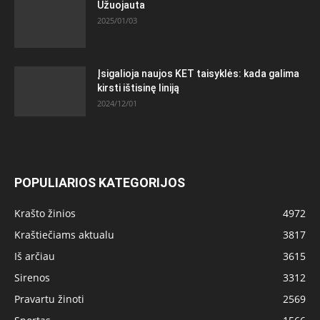
Užuojauta
2025/01/03
Įsigalioja naujos KET taisyklės: kada galima
kirsti ištisinę liniją
2024/12/01
POPULIARIOS KATEGORIJOS
Krašto žinios
4972
Kraštiečiams aktualu
3817
Iš arčiau
3615
Sirenos
3312
Pravartu žinoti
2569