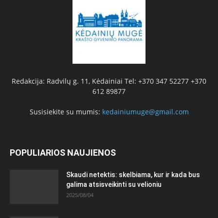
Redakcija: Radvilų g. 11, Kėdainiai Tel: +370 347 52277 +370
612 89877
Susisiekite su mumis:
kedainiumuge@gmail.com
POPULIARIOS NAUJIENOS
Skaudi netektis: skelbiama, kur ir kada bus
galima atsisveikinti su velioniu
2025/08/04