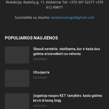
Redakcija: Radvilų g. 11, Kėdainiai Tel: +370 347 52277 +370
612 89877
Susisiekite su mumis:
kedainiumuge@gmail.com
POPULIARIOS NAUJIENOS
Skaudi netektis: skelbiama, kur ir kada bus
galima atsisveikinti su velioniu
2025/08/04
Užuojauta
2025/01/03
Įsigalioja naujos KET taisyklės: kada galima
kirsti ištisinę liniją
2024/12/01