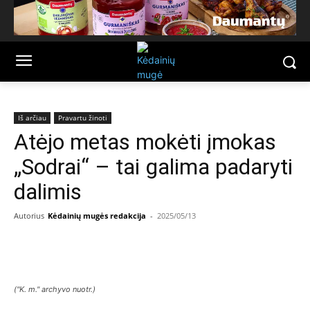
Iš arčiau
Pravartu žinoti
Atėjo metas mokėti įmokas
„Sodrai“ – tai galima padaryti
dalimis
Autorius
Kėdainių mugės redakcija
-
2025/05/13
Facebook
Email
("K. m." archyvo nuotr.)