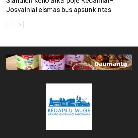
Šiandien kelio atkarpoje Kėdainiai–
Josvainiai eismas bus apsunkintas