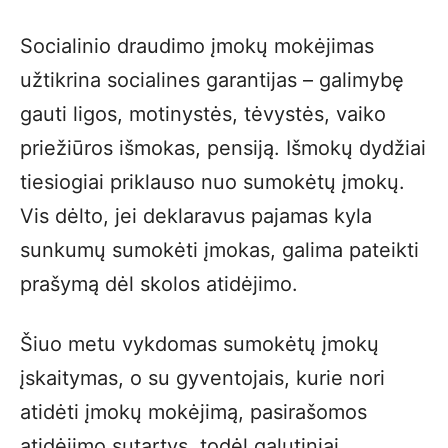
Socialinio draudimo įmokų mokėjimas
užtikrina socialines garantijas – galimybę
gauti ligos, motinystės, tėvystės, vaiko
priežiūros išmokas, pensiją. Išmokų dydžiai
tiesiogiai priklauso nuo sumokėtų įmokų.
Vis dėlto, jei deklaravus pajamas kyla
sunkumų sumokėti įmokas, galima pateikti
prašymą dėl skolos atidėjimo.
Šiuo metu vykdomas sumokėtų įmokų
įskaitymas, o su gyventojais, kurie nori
atidėti įmokų mokėjimą, pasirašomos
atidėjimo sutartys, todėl galutiniai