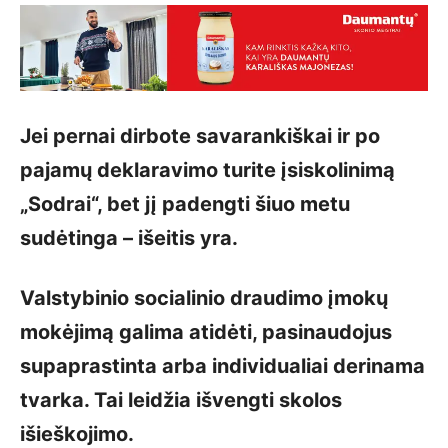
Jei pernai dirbote savarankiškai ir po
pajamų deklaravimo turite įsiskolinimą
„Sodrai“, bet jį padengti šiuo metu
sudėtinga – išeitis yra.
Valstybinio socialinio draudimo įmokų
mokėjimą galima atidėti, pasinaudojus
supaprastinta arba individualiai derinama
tvarka. Tai leidžia išvengti skolos
išieškojimo.