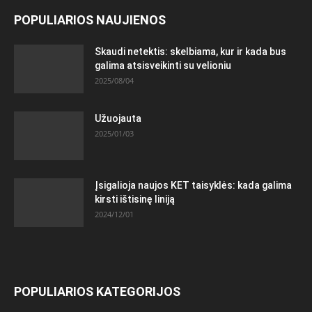
POPULIARIOS NAUJIENOS
Skaudi netektis: skelbiama, kur ir kada bus
galima atsisveikinti su velioniu
2025/08/04
Užuojauta
2025/01/03
Įsigalioja naujos KET taisyklės: kada galima
kirsti ištisinę liniją
2024/12/01
POPULIARIOS KATEGORIJOS