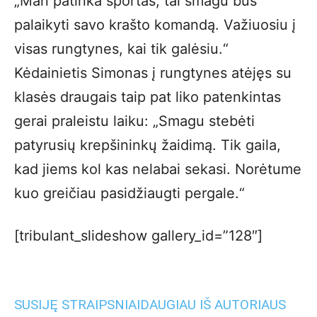
„Man patinka sportas, tai smagu bus
palaikyti savo krašto komandą. Važiuosiu į
visas rungtynes, kai tik galėsiu.“
Kėdainietis Simonas į rungtynes atėjęs su
klasės draugais taip pat liko patenkintas
gerai praleistu laiku: „Smagu stebėti
patyrusių krepšininkų žaidimą. Tik gaila,
kad jiems kol kas nelabai sekasi. Norėtume
kuo greičiau pasidžiaugti pergale.“
[tribulant_slideshow gallery_id=”128″]
SUSIJĘ STRAIPSNIAI
DAUGIAU IŠ AUTORIAUS