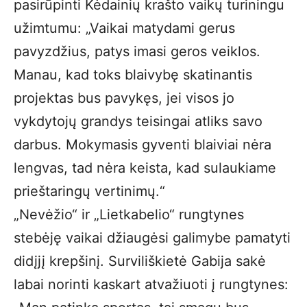
pasirūpinti Kėdainių krašto vaikų turiningu
užimtumu: „Vaikai matydami gerus
pavyzdžius, patys imasi geros veiklos.
Manau, kad toks blaivybę skatinantis
projektas bus pavykęs, jei visos jo
vykdytojų grandys teisingai atliks savo
darbus. Mokymasis gyventi blaiviai nėra
lengvas, tad nėra keista, kad sulaukiame
prieštaringų vertinimų.“
„Nevėžio“ ir „Lietkabelio“ rungtynes
stebėję vaikai džiaugėsi galimybe pamatyti
didįjį krepšinį. Surviliškietė Gabija sakė
labai norinti kaskart atvažiuoti į rungtynes: