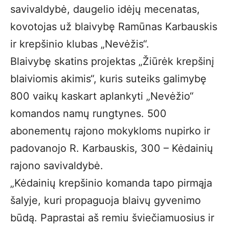
savivaldybė, daugelio idėjų mecenatas,
kovotojas už blaivybę Ramūnas Karbauskis
ir krepšinio klubas „Nevėžis“.
Blaivybę skatins projektas „Žiūrėk krepšinį
blaiviomis akimis“, kuris suteiks galimybę
800 vaikų kaskart aplankyti „Nevėžio“
komandos namų rungtynes. 500
abonementų rajono mokykloms nupirko ir
padovanojo R. Karbauskis, 300 – Kėdainių
rajono savivaldybė.
„Kėdainių krepšinio komanda tapo pirmąja
šalyje, kuri propaguoja blaivų gyvenimo
būdą. Paprastai aš remiu šviečiamuosius ir