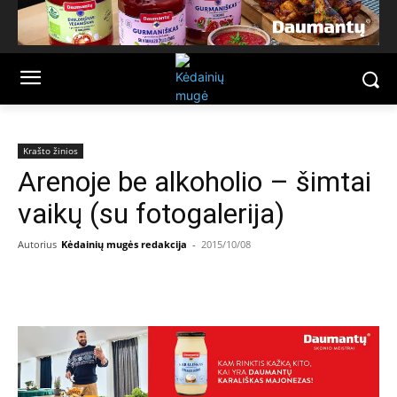
Krašto žinios
Arenoje be alkoholio – šimtai
vaikų (su fotogalerija)
Autorius
Kėdainių mugės redakcija
-
2015/10/08
Facebook
Email