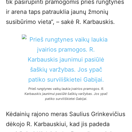
tik pasirūpinti pramogomis prieš rungtynes
ir arena taps patrauklia jaunų žmonių
susibūrimo vieta“, – sakė R. Karbauskis.
Prieš rungtynes vaikų laukia įvairios pramogos. R.
Karbauskis jaunimui pasiūlė šaškių varžybas. Jos ypač
patiko surviliškietei Gabijai.
Kėdainių rajono meras Saulius Grinkevičius
dėkojo R. Karbauskiui, kad jis padeda