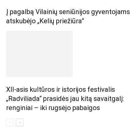
Į pagalbą Vilainių seniūnijos gyventojams
atskubėjo „Kelių priežiūra”
XII-asis kultūros ir istorijos festivalis
„Radviliada“ prasidės jau kitą savaitgalį:
renginiai – iki rugsėjo pabaigos