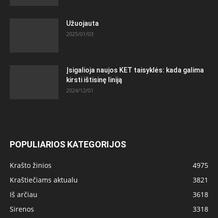
Užuojauta
2025/01/03
Įsigalioja naujos KET taisyklės: kada galima
kirsti ištisinę liniją
2024/12/01
POPULIARIOS KATEGORIJOS
Krašto žinios
4975
Kraštiečiams aktualu
3821
Iš arčiau
3618
Sirenos
3318