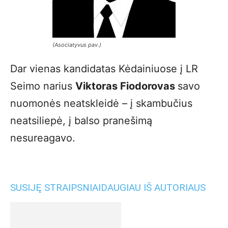
(Asociatyvus pav.)
Dar vienas kandidatas Kėdainiuose į LR
Seimo narius
Viktoras Fiodorovas
savo
nuomonės neatskleidė – į skambučius
neatsiliepė, į balso pranešimą
nesureagavo.
SUSIJĘ STRAIPSNIAI
DAUGIAU IŠ AUTORIAUS