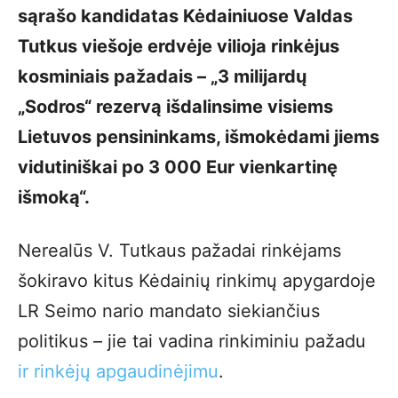
sąrašo kandidatas Kėdainiuose Valdas
Tutkus viešoje erdvėje vilioja rinkėjus
kosminiais pažadais – „3 milijardų
„Sodros“ rezervą išdalinsime visiems
Lietuvos pensininkams, išmokėdami jiems
vidutiniškai po 3 000 Eur vienkartinę
išmoką“.
Nerealūs V. Tutkaus pažadai rinkėjams
šokiravo kitus Kėdainių rinkimų apygardoje
LR Seimo nario mandato siekiančius
politikus – jie tai vadina rinkiminiu pažadu
ir rinkėjų apgaudinėjimu
.