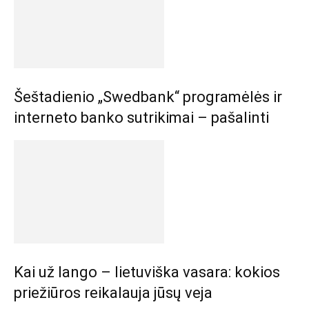
Šeštadienio „Swedbank“ programėlės ir
interneto banko sutrikimai – pašalinti
Kai už lango – lietuviška vasara: kokios
priežiūros reikalauja jūsų veja