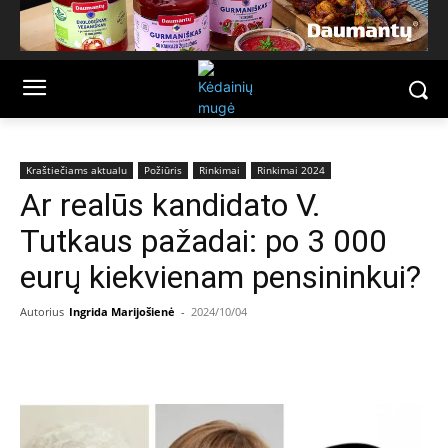
Kraštiečiams aktualu
Požiūris
Rinkimai
Rinkimai 2024
Ar realūs kandidato V.
Tutkaus pažadai: po 3 000
eurų kiekvienam pensininkui?
Autorius
Ingrida Marijošienė
-
2024/10/04
Facebook
Email