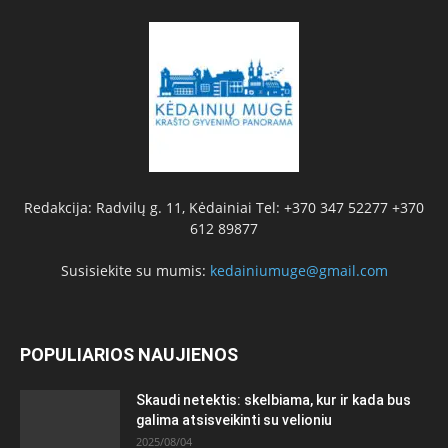
Redakcija: Radvilų g. 11, Kėdainiai Tel: +370 347 52277 +370
612 89877
Susisiekite su mumis:
kedainiumuge@gmail.com
POPULIARIOS NAUJIENOS
Skaudi netektis: skelbiama, kur ir kada bus
galima atsisveikinti su velioniu
2025/08/04