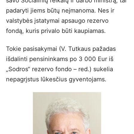
savo Socialinių reikalų ir darbo ministrą, tai
padaryti jiems būtų neįmanoma. Nes ir
valstybės įstatymai apsaugo rezervo
fondą, kuris privalo būti kaupiamas.
Tokie pasisakymai (V. Tutkaus pažadas
išdalinti pensininkams po 3 000 Eur iš
„Sodros“ rezervo fondo – red.) sukelia
nepagrįstus lūkesčius gyventojams.