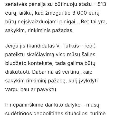
senatvės pensija su būtinuoju stažu – 513
eurų, aišku, kad žmogui tie 3 000 eurų
būtų neįsivaizduojami pinigai… Bet tai yra,
sakykim, rinkiminis pažadas.
Jeigu jis (kandidatas V. Tutkus – red.)
pateiktų skaičiavimą viso mūsų šalies
biudžeto kontekste, tada galima būtų
diskutuoti. Dabar na aš vertinu, kaip
sakykim rinkiminį pažadą, kurį įvykdyti
vargu bau ar pavyktų.
Ir nepamirškime dar kito dalyko – mūsų
sudėtingos geopolitinės situacijos, turime