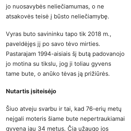
jo nuosavybės neliečiamumas, o ne
atsakovės teisė į būsto neliečiamybę.
Vyras buto savininku tapo tik 2018 m.,
paveldėjęs jį po savo tėvo mirties.
Pastarajam 1994-aisiais šį butą padovanojo
jo motina su tikslu, jog ji toliau gyvens
tame bute, o anūko tėvas ją prižiūrės.
Nutartis įsiteisėjo
Šiuo atveju svarbu ir tai, kad 76-erių metų
neįgali moteris šiame bute nepertraukiamai
gyvena jau 34 metus. Čia užaugo jos