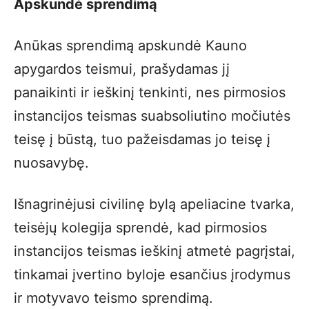
Apskundė sprendimą
Anūkas sprendimą apskundė Kauno
apygardos teismui, prašydamas jį
panaikinti ir ieškinį tenkinti, nes pirmosios
instancijos teismas suabsoliutino močiutės
teisę į būstą, tuo pažeisdamas jo teisę į
nuosavybę.
Išnagrinėjusi civilinę bylą apeliacine tvarka,
teisėjų kolegija sprendė, kad pirmosios
instancijos teismas ieškinį atmetė pagrįstai,
tinkamai įvertino byloje esančius įrodymus
ir motyvavo teismo sprendimą.