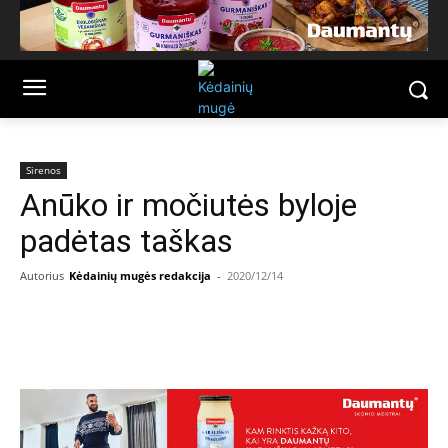
Sirenos
Anūko ir močiutės byloje
padėtas taškas
Autorius
Kėdainių mugės redakcija
-
2020/12/14
Facebook
Email