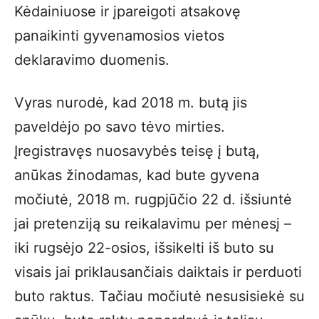
Kėdainiuose ir įpareigoti atsakovę
panaikinti gyvenamosios vietos
deklaravimo duomenis.
Vyras nurodė, kad 2018 m. butą jis
paveldėjo po savo tėvo mirties.
Įregistravęs nuosavybės teisę į butą,
anūkas žinodamas, kad bute gyvena
močiutė, 2018 m. rugpjūčio 22 d. išsiuntė
jai pretenziją su reikalavimu per mėnesį –
iki rugsėjo 22-osios, išsikelti iš buto su
visais jai priklausančiais daiktais ir perduoti
buto raktus. Tačiau močiutė nesusisiekė su