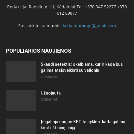
Redakcija: Radvilų g. 11, Kėdainiai Tel: +370 347 52277 +370
612 89877
Susisiekite su mumis:
kedainiumuge@gmail.com
POPULIARIOS NAUJIENOS
Skaudi netektis: skelbiama, kur ir kada bus
galima atsisveikinti su velioniu
2025/08/04
Užuojauta
2025/01/03
Įsigalioja naujos KET taisyklės: kada galima
kirsti ištisinę liniją