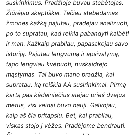
susirinkimus. Pradžioje buvau stebėtojas.
Žiūrėjau skeptiškai. Tačiau stebėdamas
žmones kažką pajutau, pradėjau analizuoti,
po to supratau, kad reikia pabandyti kalbėti
ir man. Kažkaip prabilau, papasakojau savo
istoriją. Pajutau lengvumą ir apsivalymą,
tapo lengviau kvėpuoti, nuskaidrėjo
mąstymas. Tai buvo mano pradžia, kai
supratau, ką reiškia AA susirinkimai. Pirmą
kartą pas kėdainiečius atėjau prieš dvejus
metus, visi veidai buvo nauji. Galvojau,
kaip aš čia pritapsiu. Bet, kai prabilau,
viskas stojo į vėžes. Pradėjome bendrauti.