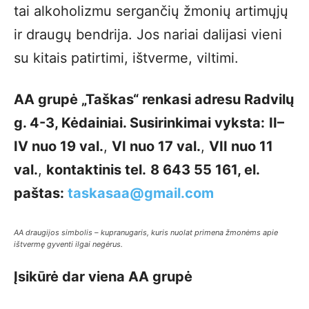
tai alkoholizmu sergančių žmonių artimųjų
ir draugų bendrija. Jos nariai dalijasi vieni
su kitais patirtimi, ištverme, viltimi.
AA grupė „Taškas“ renkasi adresu Radvilų
g. 4-3, Kėdainiai. Susirinkimai vyksta:
II–
IV nuo 19 val.
,
VI nuo 17 val.
,
VII nuo 11
val.
,
kontaktinis tel.
8 643 55 161, el.
paštas:
taskasaa@gmail.com
AA draugijos simbolis – kupranugaris, kuris nuolat primena žmonėms apie
ištvermę gyventi ilgai negėrus.
Įsikūrė dar viena AA grupė