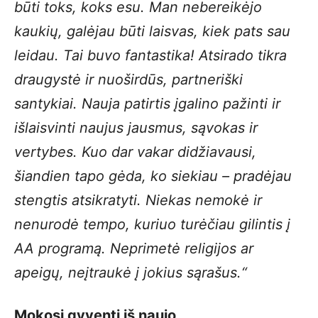
būti toks, koks esu. Man nebereikėjo
kaukių, galėjau būti laisvas, kiek pats sau
leidau. Tai buvo fantastika! Atsirado tikra
draugystė ir nuoširdūs, partneriški
santykiai. Nauja patirtis įgalino pažinti ir
išlaisvinti naujus jausmus, sąvokas ir
vertybes. Kuo dar vakar didžiavausi,
šiandien tapo gėda, ko siekiau – pradėjau
stengtis atsikratyti. Niekas nemokė ir
nenurodė tempo, kuriuo turėčiau gilintis į
AA programą. Neprimetė religijos ar
apeigų, neįtraukė į jokius sąrašus.“
Mokosi gyventi iš naujo