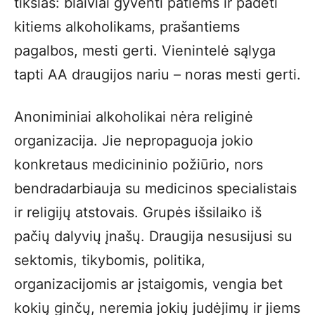
tikslas: blaiviai gyventi patiems ir padėti
kitiems alkoholikams, prašantiems
pagalbos, mesti gerti. Vienintelė sąlyga
tapti AA draugijos nariu – noras mesti gerti.
Anoniminiai alkoholikai nėra religinė
organizacija. Jie nepropaguoja jokio
konkretaus medicininio požiūrio, nors
bendradarbiauja su medicinos specialistais
ir religijų atstovais. Grupės išsilaiko iš
pačių dalyvių įnašų. Draugija nesusijusi su
sektomis, tikybomis, politika,
organizacijomis ar įstaigomis, vengia bet
kokių ginčų, neremia jokių judėjimų ir jiems