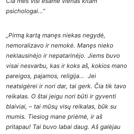
Čia mes visi esame vienas kitam
psichologai…“
„Pirmą kartą manęs niekas negydė,
nemoralizavo ir nemokė. Manęs nieko
neklausinėjo ir nepatarinėjo. Jiems buvo
visai nesvarbu, kas ir koks aš, kokios mano
pareigos, pajamos, religija… Jei
neatsigėrei ir nori dar, tai gerk. Čia tik tavo
reikalas. O štai jeigu nori būti ir gyventi
blaiviai, – tai mūsų visų reikalas, būk su
mumis. Tiesiog mane priėmė, ir aš
pritapau! Tai buvo labai daug. Aš galėjau