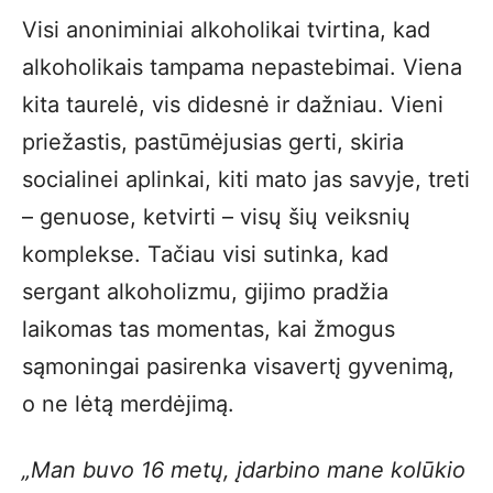
Visi anoniminiai alkoholikai tvirtina, kad
alkoholikais tampama nepastebimai. Viena
kita taurelė, vis didesnė ir dažniau. Vieni
priežastis, pastūmėjusias gerti, skiria
socialinei aplinkai, kiti mato jas savyje, treti
– genuose, ketvirti – visų šių veiksnių
komplekse. Tačiau visi sutinka, kad
sergant alkoholizmu, gijimo pradžia
laikomas tas momentas, kai žmogus
sąmoningai pasirenka visavertį gyvenimą,
o ne lėtą merdėjimą.
„Man buvo
16
metų, įdarbino mane kolūkio