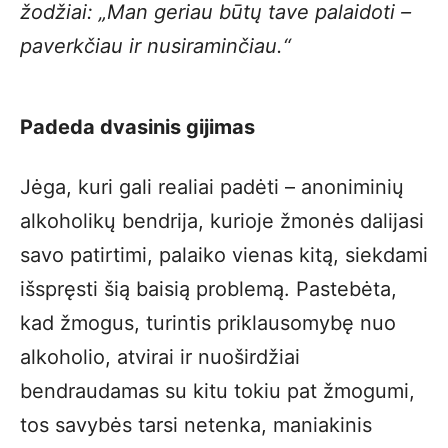
žodžiai: „Man geriau būtų tave palaidoti –
paverkčiau ir nusiraminčiau
.“
Padeda dvasinis gijimas
Jėga, kuri gali realiai padėti – anoniminių
alkoholikų bendrija, kurioje žmonės dalijasi
savo patirtimi, palaiko vienas kitą, siekdami
išspręsti šią baisią problemą. Pastebėta,
kad žmogus, turintis priklausomybę nuo
alkoholio, atvirai ir nuoširdžiai
bendraudamas su kitu tokiu pat žmogumi,
tos savybės tarsi netenka, maniakinis