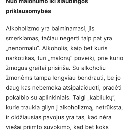
Nuo malonumo iki siaubingos
priklausomybės
Alkoholizmo yra baiminamasi, jis
smerkiamas, tačiau negerti taip pat yra
„nenormalu“. Alkoholis, kaip bet kuris
narkotikas, turi „malonų“ poveikį, prie kurio
žmogus greitai prisiriša. Su alkoholiu
žmonėms tampa lengviau bendrauti, be jo
daug kas nebemoka atsipalaiduoti, pradėti
pokalbio su aplinkiniais. Taigi „kabliukų“,
kurie traukia gilyn į alkoholizmą, netrūksta,
ir didžiausias pavojus yra tas, kad nėra
viešai priimto suvokimo, kad bet koks