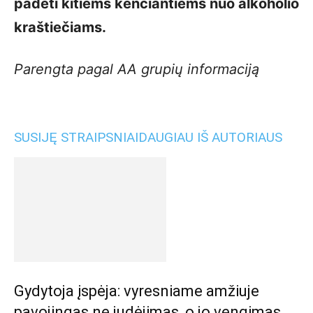
padėti kitiems kenčiantiems nuo alkoholio
kraštiečiams.
Parengta pagal AA grupių informaciją
SUSIJĘ STRAIPSNIAI
DAUGIAU IŠ AUTORIAUS
Gydytoja įspėja: vyresniame amžiuje
pavojingas ne judėjimas, o jo vengimas