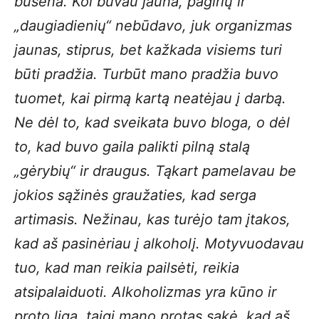
būsena. Kol buvau jauna, pagirių ir
„daugiadienių“ nebūdavo, juk organizmas
jaunas, stiprus, bet kažkada visiems turi
būti pradžia. Turbūt mano pradžia buvo
tuomet, kai pirmą kartą neatėjau į darbą.
Ne dėl to, kad sveikata buvo bloga, o dėl
to, kad buvo gaila palikti pilną stalą
„gėrybių“ ir draugus. Tąkart pamelavau be
jokios sąžinės graužaties, kad serga
artimasis. Nežinau, kas turėjo tam įtakos,
kad aš pasinėriau į alkoholį. Motyvuodavau
tuo, kad man reikia pailsėti, reikia
atsipalaiduoti. Alkoholizmas yra kūno ir
proto liga, taigi mano protas sakė, kad aš