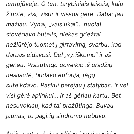
lentpjūvėje. O ten, tarybiniais laikais, kaip
žinote, visi, visur ir visada gėrė. Dabar jau
mažiau. Vynai, „vaisiukai“… nuolat
stovėdavo butelis, niekas griežtai
nežiūrėjo tuomet į girtavimą, svarbu, kad
darbas eidavosi. Dėl „vyriškumo“ ir aš
gėriau. Pražūtingo poveikio iš pradžių
nesijautė, būdavo euforija, jėgų
suteikdavo. Paskui perėjau į statybas. Ir vėl
visi gėrė aplinkui… ir aš gėriau kartu. Bet
nesuvokiau, kad tai pražūtinga. Buvau
jaunas, to pagirių sindromo nebuvo.
Atėjo metas, kai pradėjau jausti pagirias.