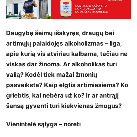
Daugybę šeimų išskyręs, draugų bei
artimųjų palaidojęs alkoholizmas – liga,
apie kurią vis atviriau kalbama, tačiau ne
viskas dar žinoma. Ar alkoholikas turi
valią? Kodėl tiek mažai žmonių
pasveiksta? Kaip elgtis artimiesiems? Ko
griebtis, kai nebėra už ko? Ir ar antrąjį
šansą gyventi turi kiekvienas žmogus?
Vienintelė sąlyga – norėti