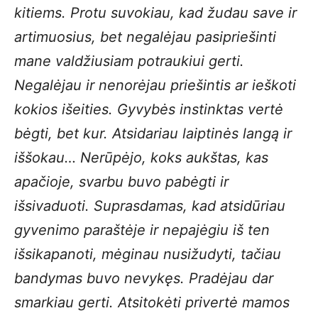
kitiems. Protu suvokiau, kad žudau save ir
artimuosius, bet negalėjau pasipriešinti
mane valdžiusiam potraukiui gerti.
Negalėjau ir nenorėjau priešintis ar ieškoti
kokios išeities. Gyvybės instinktas vertė
bėgti, bet kur. Atsidariau laiptinės langą ir
iššokau… Nerūpėjo, koks aukštas, kas
apačioje, svarbu buvo pabėgti ir
išsivaduoti.
Suprasdamas, kad atsidūriau
gyvenimo paraštėje ir nepajėgiu iš ten
išsikapanoti, mėginau nusižudyti, tačiau
bandymas buvo nevykęs. Pradėjau dar
smarkiau gerti. Atsitokėti privertė mamos