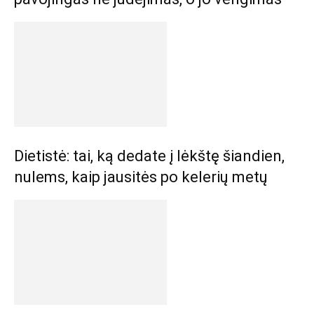
Dietistė: tai, ką dedate į lėkštę šiandien,
nulems, kaip jausitės po kelerių metų