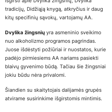
išgirsti apie Dvylika žingsnių, Dvylika
tradicijų, Didžiąją knygą, atkryčius ir daug
kitų specifinių sąvokų, vartojamų AA.
Dvylika žingsnių
yra asmeninio sveikimo
nuo alkoholizmo programos pagrindas.
Juose išdėstyti požiūriai ir nuostatos, kurie
padėjo pirmiesiems AA nariams pasiekti
blaivų gyvenimo būdą. Tačiau šie žingsniai
jokiu būdu nėra privalomi.
Šiandien su skaitytojais dalijamės grupės
atvirame susirinkime išgirstomis mintimis.