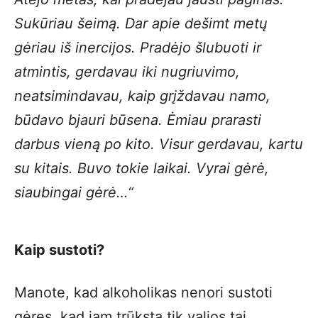
Sukūriau šeimą. Dar apie dešimt metų
gėriau iš inercijos. Pradėjo šlubuoti ir
atmintis, gerdavau iki nugriuvimo,
neatsimindavau, kaip grįždavau namo,
būdavo bjauri būsena. Ėmiau prarasti
darbus vieną po kito. Visur gerdavau, kartu
su kitais. Buvo tokie laikai. Vyrai gėrė,
siaubingai gėrė…“
Kaip sustoti?
Manote, kad alkoholikas nenori sustoti
gėręs, kad jam trūksta tik valios tai