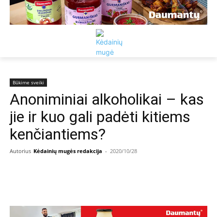
Būkime sveiki
Anoniminiai alkoholikai – kas
jie ir kuo gali padėti kitiems
kenčiantiems?
Autorius
Kėdainių mugės redakcija
-
2020/10/28
Facebook
Email