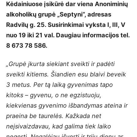
Kėdainiuose įsikūrė dar viena Anoniminių
alkoholikų grupė „Septyni“, adresas
Radvilų g.
25
. Susirinkimai vyksta I, III, V
nuo
19
iki
21
val. Daugiau informacijos tel.
8 673 78 586.
„Grupė įkurta siekiant sveikti ir padėti
sveikti kitiems. Šiandien esu blaivi beveik
3
metus. Per tą laiką gyvenimas tapo
kitoks – gyvenu, o ne egzistuoju,
kiekvienas gyvenimo išbandymas ateina ir
praeina be taurelės. Kažkada net
neįsivaizdavau, kad galima tiek laiko
negerti. Negalėjau išverti ir trijų dienų ar