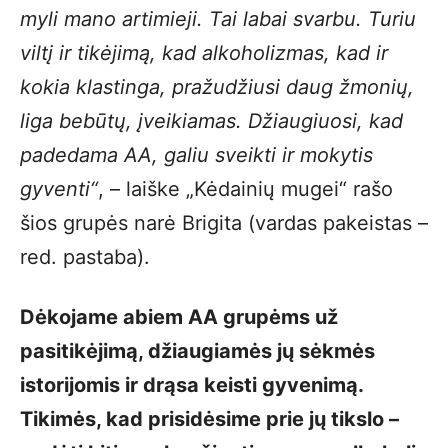
myli mano artimieji. Tai labai svarbu. Turiu
viltį ir tikėjimą, kad alkoholizmas, kad ir
kokia klastinga, pražudžiusi daug žmonių,
liga bebūtų, įveikiamas. Džiaugiuosi, kad
padedama AA, galiu sveikti ir mokytis
gyventi“
, – laiške „Kėdainių mugei“ rašo
šios grupės narė Brigita (vardas pakeistas –
red. pastaba).
Dėkojame abiem AA grupėms už
pasitikėjimą, džiaugiamės jų sėkmės
istorijomis ir drąsa keisti gyvenimą.
Tikimės, kad prisidėsime prie jų tikslo –