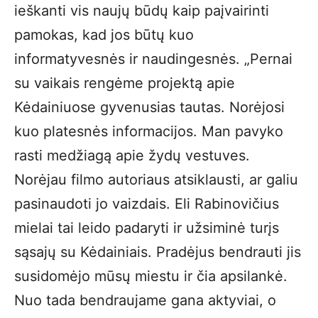
ieškanti vis naujų būdų kaip paįvairinti
pamokas, kad jos būtų kuo
informatyvesnės ir naudingesnės. „Pernai
su vaikais rengėme projektą apie
Kėdainiuose gyvenusias tautas. Norėjosi
kuo platesnės informacijos. Man pavyko
rasti medžiagą apie žydų vestuves.
Norėjau filmo autoriaus atsiklausti, ar galiu
pasinaudoti jo vaizdais. Eli Rabinovičius
mielai tai leido padaryti ir užsiminė turįs
sąsajų su Kėdainiais. Pradėjus bendrauti jis
susidomėjo mūsų miestu ir čia apsilankė.
Nuo tada bendraujame gana aktyviai, o