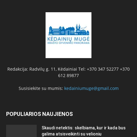
Redakcija: Radvilų g. 11, Kėdainiai Tel: +370 347 52277 +370
612 89877
Susisiekite su mumis:
kedainiumuge@gmail.com
POPULIARIOS NAUJIENOS
Skaudi netektis: skelbiama, kur ir kada bus
galima atsisveikinti su velioniu