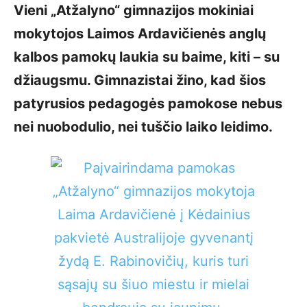
Vieni „Atžalyno“ gimnazijos mokiniai
mokytojos Laimos Ardavičienės anglų
kalbos pamokų laukia su baime, kiti – su
džiaugsmu. Gimnazistai žino, kad šios
patyrusios pedagogės pamokose nebus
nei nuobodulio, nei tuščio laiko leidimo.