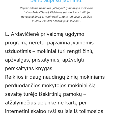
Paįvairindama pamokas „Atžalyno“ gimnazijos mokytoja
Laima Ardavičienė į Kėdainius pakvietė Australijoje
gyvenantį žydą E. Rabinovičių, kuris turi sąsajų su šiuo
miestu ir mielai bendrauja su jaunimu.
L. Ardavičienė privalomą ugdymo
programą neretai paįvairina įvairiomis
užduotimis – mokiniai turi rengti žinių
apžvalgas, pristatymus, apžvelgti
perskaitytas knygas.
Reiklios ir daug naudingų žinių mokiniams
perduodančios mokytojos mokiniai šią
savaitę turėjo išskirtinių pamokų –
atžalyniečius aplankė ne kartą per
internetinį skaipo ryšį su jais iš tolimosios