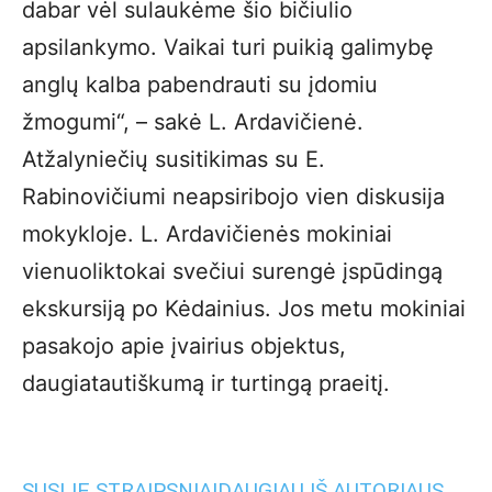
dabar vėl sulaukėme šio bičiulio
apsilankymo. Vaikai turi puikią galimybę
anglų kalba pabendrauti su įdomiu
žmogumi“, – sakė L. Ardavičienė.
Atžalyniečių susitikimas su E.
Rabinovičiumi neapsiribojo vien diskusija
mokyk­loje. L. Ardavičienės mokiniai
vienuoliktokai svečiui surengė įspūdingą
ekskursiją po Kėdainius. Jos metu mokiniai
pasakojo apie įvairius objektus,
daugiatautiškumą ir turtingą praeitį.
SUSIJĘ STRAIPSNIAI
DAUGIAU IŠ AUTORIAUS