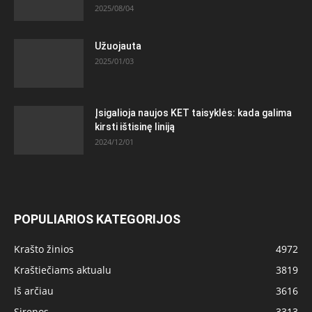
2025/08/04
Užuojauta
2025/01/03
Įsigalioja naujos KET taisyklės: kada galima
kirsti ištisinę liniją
2024/12/01
POPULIARIOS KATEGORIJOS
Krašto žinios
4972
Kraštiečiams aktualu
3819
Iš arčiau
3616
Sirenos
3313