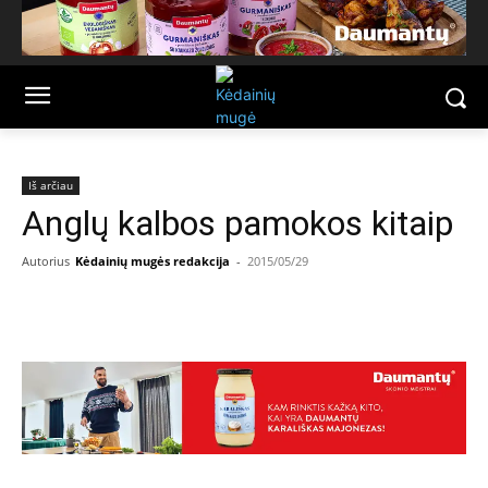
Iš arčiau
Anglų kalbos pamokos kitaip
Autorius
Kėdainių mugės redakcija
-
2015/05/29
Facebook
Email