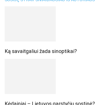
Ką savaitgaliui žada sinoptikai?
Kėdainiai – Lietuvos garstyčių sostinė?