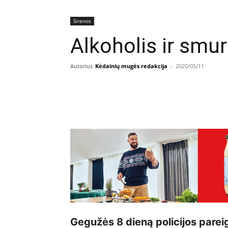
Sirenos
Alkoholis ir smur
Autorius
Kėdainių mugės redakcija
-
2020/05/11
Facebook
E
Dalintis
Gegužės 8 dieną policijos parei