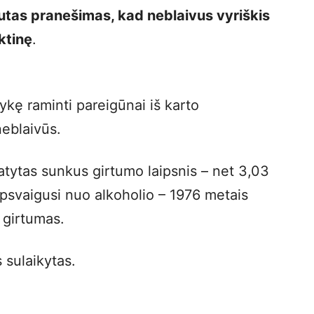
utas pranešimas, kad neblaivus vyriškis
ktinę
.
vykę raminti pareigūnai iš karto
neblaivūs.
tytas sunkus girtumo laipsnis – net 3,03
apsvaigusi nuo alkoholio – 1976 metais
 girtumas.
 sulaikytas.