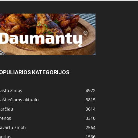
OPULIARIOS KATEGORIJOS
ašto žinios
4972
aštiečiams aktualu
3815
 arčiau
3614
irenos
3310
avartu žinoti
2564
portas
1566