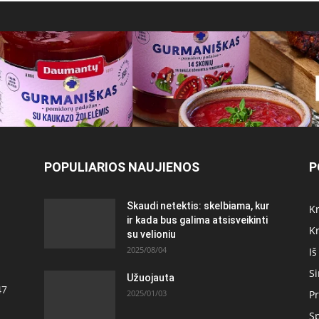
POPULIARIOS NAUJIENOS
P
Skaudi netektis: skelbiama, kur
Kr
ir kada bus galima atsisveikinti
Kr
su velioniu
2025/08/04
Iš
S
Užuojauta
47
2025/01/03
Pr
S