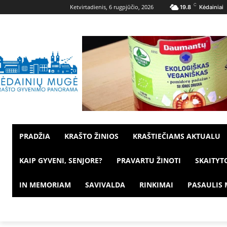
C
Ketvirtadienis, 6 rugpjūčio, 2026
19.8
Kėdainiai
PRADŽIA
KRAŠTO ŽINIOS
KRAŠTIEČIAMS AKTUALU
KAIP GYVENI, SENJORE?
PRAVARTU ŽINOTI
SKAITYT
IN MEMORIAM
SAVIVALDA
RINKIMAI
PASAULIS