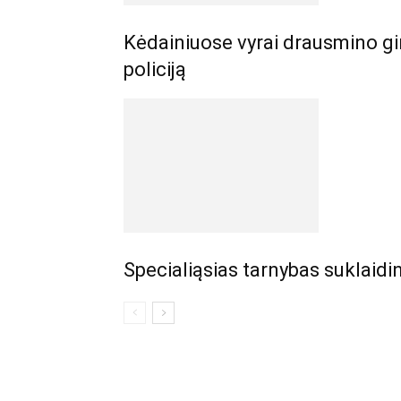
Kėdainiuose vyrai drausmino gir
policiją
Specialiąsias tarnybas suklaid