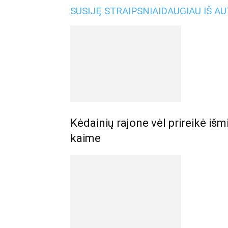
SUSIJĘ STRAIPSNIAI
DAUGIAU IŠ A
Kėdainių rajone vėl prireikė iš
kaime