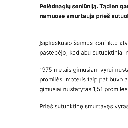
Pelėdnagių seniūniją. Tądien ga
namuose smurtauja prieš sutuo
Įsiplieskusio šeimos konflikto at
pastebėjo, kad abu sutuoktiniai 
1975 metais gimusiam vyrui nusta
promilės, moteris taip pat buvo 
gimusiai nustatytas 1,51 promilės
Prieš sutuoktinę smurtavęs vyras