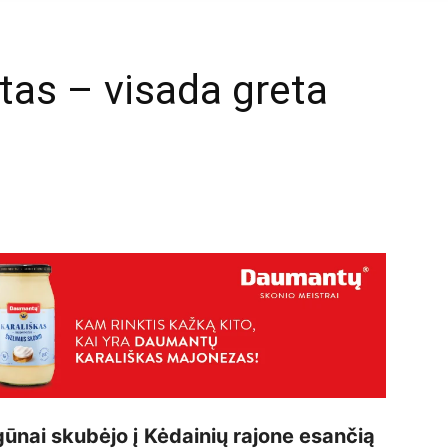
tas – visada greta
mail
gūnai skubėjo į Kėdainių rajone esančią