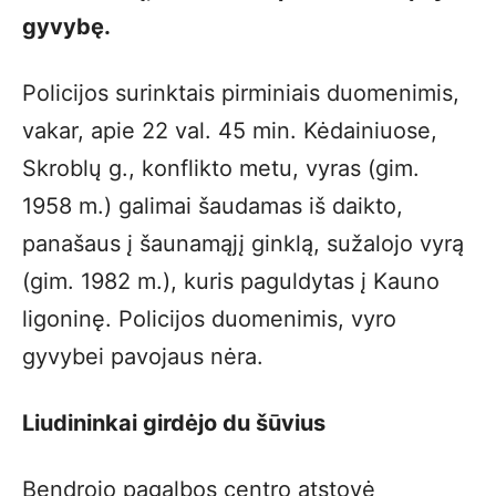
gyvybę.
Policijos surinktais pirminiais duomenimis,
vakar, apie 22 val. 45 min. Kėdainiuose,
Skroblų g., konflikto metu, vyras (gim.
1958 m.) galimai šaudamas iš daikto,
panašaus į šaunamąjį ginklą, sužalojo vyrą
(gim. 1982 m.), kuris paguldytas į Kauno
ligoninę. Policijos duomenimis, vyro
gyvybei pavojaus nėra.
Liudininkai girdėjo du šūvius
Bendrojo pagalbos centro atstovė