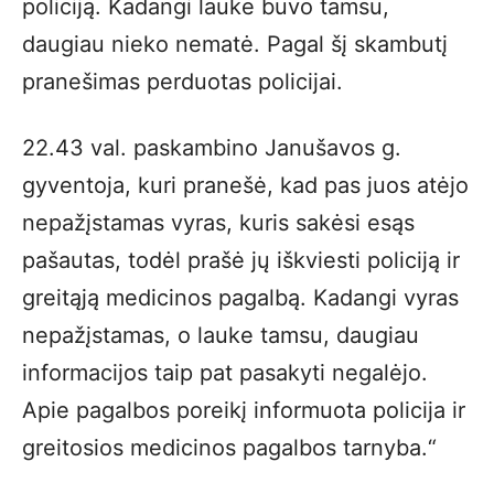
policiją. Kadangi lauke buvo tamsu,
daugiau nieko nematė. Pagal šį skambutį
pranešimas perduotas policijai.
22.43 val. paskambino Janušavos g.
gyventoja, kuri pranešė, kad pas juos atėjo
nepažįstamas vyras, kuris sakėsi esąs
pašautas, todėl prašė jų iškviesti policiją ir
greitąją medicinos pagalbą. Kadangi vyras
nepažįstamas, o lauke tamsu, daugiau
informacijos taip pat pasakyti negalėjo.
Apie pagalbos poreikį informuota policija ir
greitosios medicinos pagalbos tarnyba.“