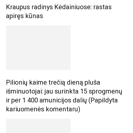
Kraupus radinys Kėdainiuose: rastas
apiręs kūnas
Pilionių kaime trečią dieną pluša
išminuotojai: jau surinkta 15 sprogmenų
ir per 1 400 amunicijos dalių (Papildyta
kariuomenės komentaru)