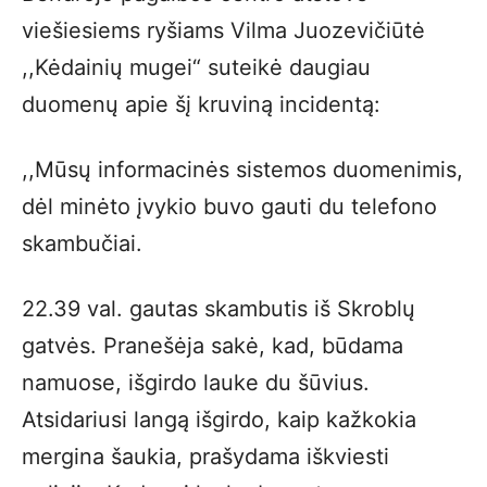
viešiesiems ryšiams Vilma Juozevičiūtė
,,Kėdainių mugei“ suteikė daugiau
duomenų apie šį kruviną incidentą:
,,Mūsų informacinės sistemos duomenimis,
dėl minėto įvykio buvo gauti du telefono
skambučiai.
22.39 val. gautas skambutis iš Skroblų
gatvės. Pranešėja sakė, kad, būdama
namuose, išgirdo lauke du šūvius.
Atsidariusi langą išgirdo, kaip kažkokia
mergina šaukia, prašydama iškviesti