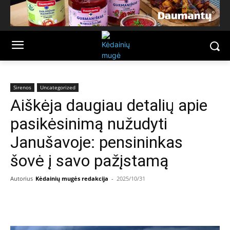
Sirenos
Uncategorized
Aiškėja daugiau detalių apie
pasikėsinimą nužudyti
Janušavoje: pensininkas
šovė į savo pažįstamą
Autorius
Kėdainių mugės redakcija
-
2025/10/31
Facebook
Email