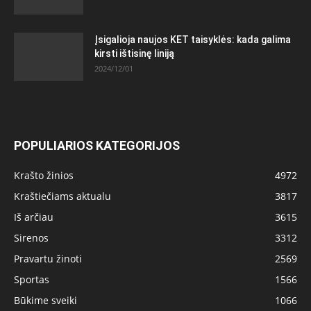
Įsigalioja naujos KET taisyklės: kada galima
kirsti ištisinę liniją
2024/12/01
POPULIARIOS KATEGORIJOS
Krašto žinios
4972
Kraštiečiams aktualu
3817
Iš arčiau
3615
Sirenos
3312
Pravartu žinoti
2569
Sportas
1566
Būkime sveiki
1066