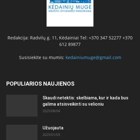
Redakcija: Radvilų g. 11, Kėdainiai Tel: +370 347 52277 +370
612 89877
Susisiekite su mumis:
kedainiumuge@gmail.com
POPULIARIOS NAUJIENOS
Skaudi netektis: skelbiama, kur ir kada bus
galima atsisveikinti su velioniu
2025/08/04
Užuojauta
2025/01/03