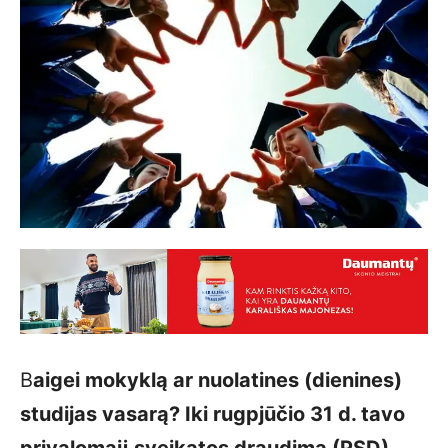
B
aigei mokyklą ar nuolatines (dienines)
studijas vasarą? Iki rugpjūčio 31 d. tavo
privalomąjį sveikatos draudimą (PSD)