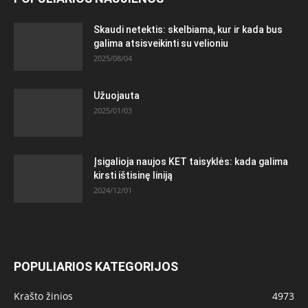
Skaudi netektis: skelbiama, kur ir kada bus
galima atsisveikinti su velioniu
2025/08/04
Užuojauta
2025/01/03
Įsigalioja naujos KET taisyklės: kada galima
kirsti ištisinę liniją
2024/12/01
POPULIARIOS KATEGORIJOS
Krašto žinios
4973