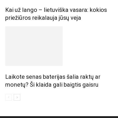
Kai už lango – lietuviška vasara: kokios
priežiūros reikalauja jūsų veja
Laikote senas baterijas šalia raktų ar
monetų? Ši klaida gali baigtis gaisru