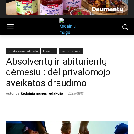
Kraštiečiams aktualu
Iš arčiau
Pravartu žinoti
Absolventų ir abiturientų
dėmesiui: dėl privalomojo
sveikatos draudimo
Autorius
Kėdainių mugės redakcija
-
2025/08/04
Facebook
Email