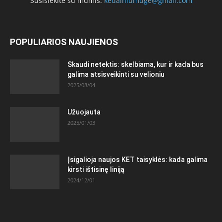
Susisiekite su mumis:
kedainiumuge@gmail.com
POPULIARIOS NAUJIENOS
Skaudi netektis: skelbiama, kur ir kada bus
galima atsisveikinti su velioniu
2025/08/04
Užuojauta
2025/01/03
Įsigalioja naujos KET taisyklės: kada galima
kirsti ištisinę liniją
2024/12/01