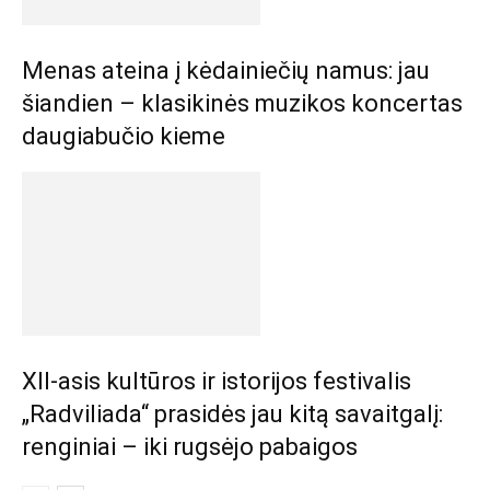
Menas ateina į kėdainiečių namus: jau
šiandien – klasikinės muzikos koncertas
daugiabučio kieme
XII-asis kultūros ir istorijos festivalis
„Radviliada“ prasidės jau kitą savaitgalį:
renginiai – iki rugsėjo pabaigos