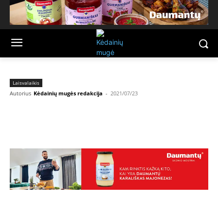
Laisvalaikis
Autorius
Kėdainių mugės redakcija
-
2021/07/23
Facebook
Email