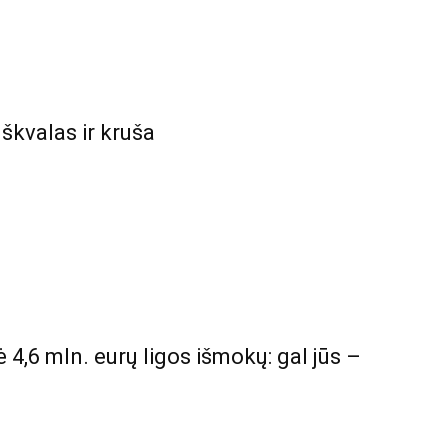
kvalas ir kruša
4,6 mln. eurų ligos išmokų: gal jūs –