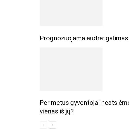
Prognozuojama audra: galimas š
Per metus gyventojai neatsiėmė 
vienas iš jų?