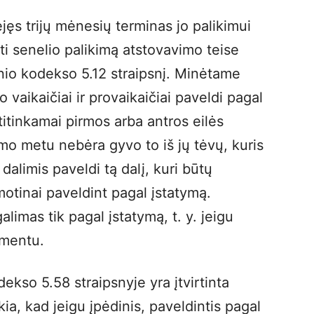
jęs trijų mėnesių terminas jo palikimui
imti senelio palikimą atstovavimo teise
inio kodekso 5.12 straipsnį. Minėtame
o vaikaičiai ir provaikaičiai paveldi pagal
titinkamai pirmos arba antros eilės
dimo metu nebėra gyvo to iš jų tėvų, kuris
dalimis paveldi tą dalį, kuri būtų
 motinai paveldint pagal įstatymą.
limas tik pagal įstatymą, t. y. jeigu
amentu.
ekso 5.58 straipsnyje yra įtvirtinta
kia, kad jeigu įpėdinis, paveldintis pagal