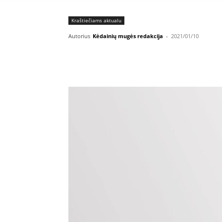
Kraštiečiams aktualu
Autorius
Kėdainių mugės redakcija
-
2021/01/10
Facebook
E
Dalintis