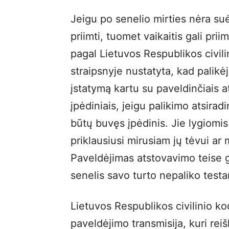
Jeigu po senelio mirties nėra suė
priimti, tuomet vaikaitis gali pri
pagal Lietuvos Respublikos civil
straipsnyje nustatyta, kad palikėj
įstatymą kartu su paveldinčiais a
įpėdiniais, jeigu palikimo atsira
būtų buvęs įpėdinis. Jie lygiomis 
priklausiusi mirusiam jų tėvui ar
Paveldėjimas atstovavimo teise ga
senelis savo turto nepaliko test
Lietuvos Respublikos civilinio kod
paveldėjimo transmisija, kuri reiš